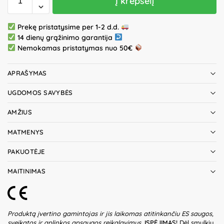
Į krepšelį
Prekę pristatysime per 1-2 d.d.
14 dienų grąžinimo garantija
Nemokamas pristatymas nuo 50€
APRAŠYMAS
UGDOMOS SAVYBĖS
AMŽIUS
MATMENYS
PAKUOTĖJE
MAITINIMAS
Produktą įvertino gamintojas ir jis laikomas atitinkančiu ES saugos,
sveikatos ir aplinkos apsaugos reikalavimus.
ĮSPĖJIMAS!
Dėl smulkių