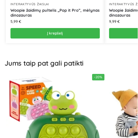
INTERAKTYVŪS ŽAISLAI
INTERAKTYVŪS Ž
Woopie žaidimų pultelis „Pop it Pro”, mėlynas
Woopie žaidimų 
dinozauras
dinozauras
5,99
€
9,99
€
Į krepšelį
Jums taip pat gali patikti
-20%