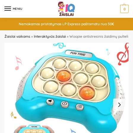
MENIU
0
Nemokamas pristatymas LP Express paštomatu nuo 50€
Žaislai vaikams
»
Interaktyvūs žaislai
»
Woopie antistresinis žaidimų pultelis,