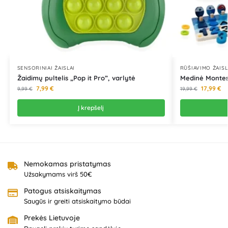
SENSORINIAI ŽAISLAI
RŪŠIAVIMO ŽAISL
Žaidimų pultelis „Pop it Pro”, varlytė
Medinė Montes
7,99
€
17,99
€
9,99
€
19,99
€
Į krepšelį
Nemokamas pristatymas
Užsakymams virš 50€
Patogus atsiskaitymas
Saugūs ir greiti atsiskaitymo būdai
Prekės Lietuvoje