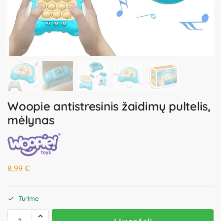
Woopie antistresinis žaidimų pultelis,
mėlynas
8,99
€
Turime