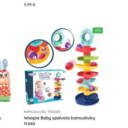
9,99
€
-13%
KAMUOLIUKŲ TRASOS
s
Woopie Baby spalvota kamuoliukų
trasa