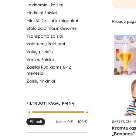
Lavinamieji žaislai
Mediniai žaislai
Minkšti žaislai ir migdukai
Stalo žaidimai ir dėlionės
Transporto žaislai
Vaidmenų žaidimai
Vaikų prekės
Vonios žaislai
Žaislai kūdikiams 6–12
mėnesiai
Žaislų rinkiniai
FILTRUOTI PAGAL KAINĄ
Kaina:
0 €
—
100 €
BARŠKUČIAI 
Filtruoti
Kramtukas 
„Bananas”