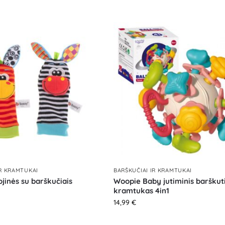
IR KRAMTUKAI
BARŠKUČIAI IR KRAMTUKAI
ojinės su barškučiais
Woopie Baby jutiminis barškuti
kramtukas 4in1
14,99
€