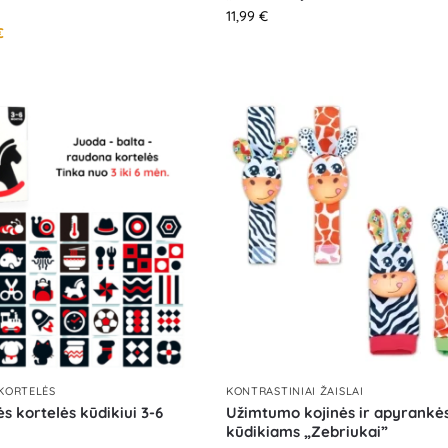
11,99
€
€
 KORTELĖS
KONTRASTINIAI ŽAISLAI
s kortelės kūdikiui 3-6
Užimtumo kojinės ir apyrankė
kūdikiams „Zebriukai”