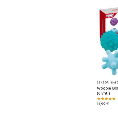
SENSORINIAI 
Woopie Bab
(6 vnt.)
14,99
€