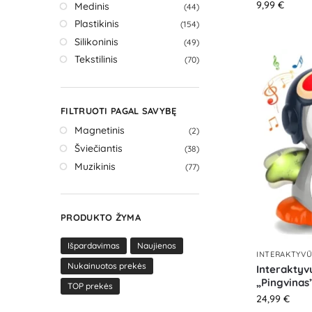
9,99
€
Medinis
(44)
Plastikinis
(154)
Silikoninis
(49)
Tekstilinis
(70)
FILTRUOTI PAGAL SAVYBĘ
Magnetinis
(2)
Šviečiantis
(38)
Muzikinis
(77)
PRODUKTO ŽYMA
Išpardavimas
Naujienos
INTERAKTYVŪ
Nukainuotos prekės
Interaktyvu
„Pingvinas
TOP prekės
24,99
€