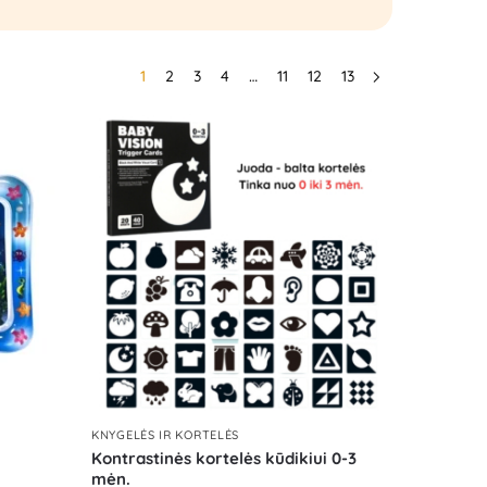
1
2
3
4
…
11
12
13
KNYGELĖS IR KORTELĖS
Kontrastinės kortelės kūdikiui 0-3
mėn.