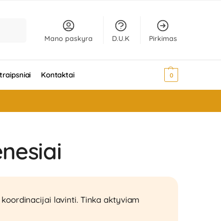
Ieškoti
Mano paskyra
D.U.K
Pirkimas
traipsniai
Kontaktai
0,00
€
0
nesiai
r koordinacijai lavinti. Tinka aktyviam