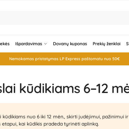
rekės
Išpardavimas
Dovanų kuponas
Prekių ženklai
S
Nemokamas pristatymas LP Express paštomatu nuo 50€
slai kūdikiams 6–12 mė
i kūdikiams nuo 6 iki 12 mėn., skirti judėjimui, pažinimui i
 etapui, kai kūdikis pradeda tyrinėti aplinką.