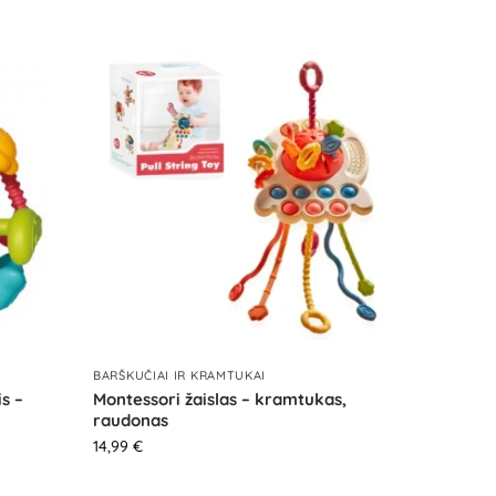
BARŠKUČIAI IR KRAMTUKAI
s –
Montessori žaislas – kramtukas,
raudonas
14,99
€