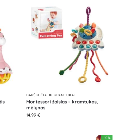
BARŠKUČIAI IR KRAMTUKAI
is
Montessori žaislas – kramtukas,
mėlynas
14,99
€
-10%