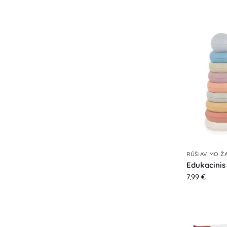
RŪŠIAVIMO ŽA
Edukacinis 
7,99
€