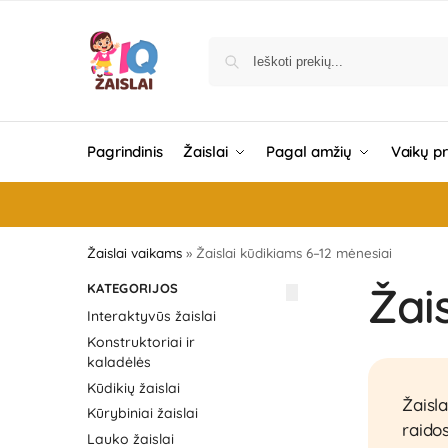
Pagrindinis
Žaislai
Pagal amžių
Vaikų p
Žaislai vaikams
»
Žaislai kūdikiams 6–12 mėnesiai
Žai
KATEGORIJOS
Interaktyvūs žaislai
Konstruktoriai ir
kaladėlės
Kūdikių žaislai
Žaisla
Kūrybiniai žaislai
raidos
Lauko žaislai