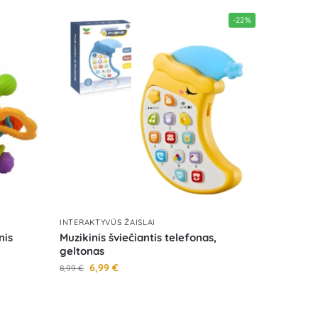
-22%
INTERAKTYVŪS ŽAISLAI
nis
Muzikinis šviečiantis telefonas,
geltonas
6,99
€
8,99
€