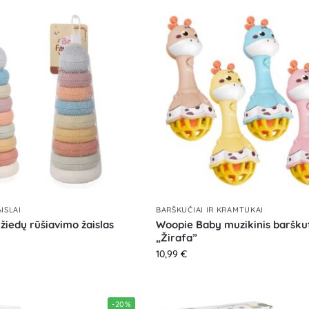
ISLAI
BARŠKUČIAI IR KRAMTUKAI
žiedų rūšiavimo žaislas
Woopie Baby muzikinis barškut
„Žirafa”
10,99
€
-20%