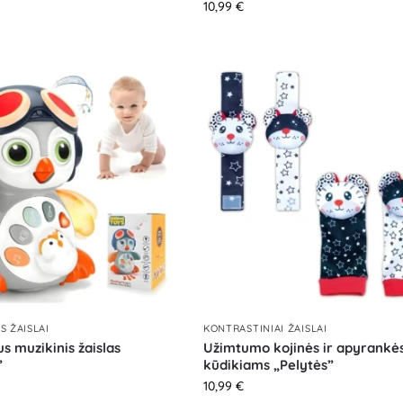
10,99
€
S ŽAISLAI
KONTRASTINIAI ŽAISLAI
s muzikinis žaislas
Užimtumo kojinės ir apyrankė
”
kūdikiams „Pelytės”
10,99
€