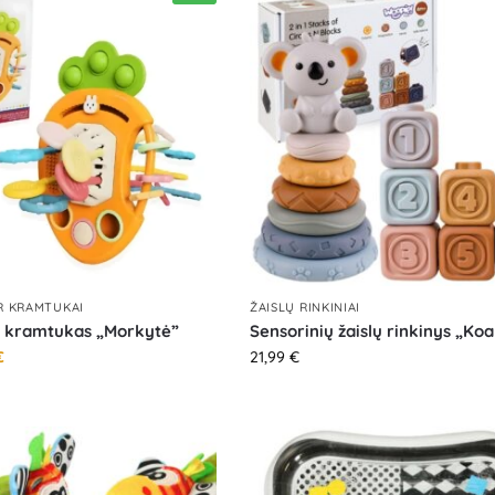
IR KRAMTUKAI
ŽAISLŲ RINKINIAI
– kramtukas „Morkytė”
Sensorinių žaislų rinkinys „Koa
€
21,99
€