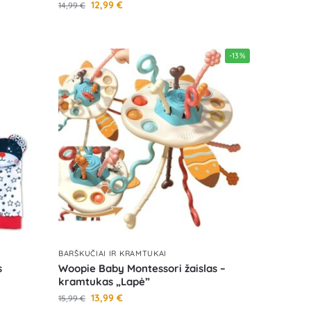
12,99
€
14,99
€
-13%
BARŠKUČIAI IR KRAMTUKAI
s
Woopie Baby Montessori žaislas –
kramtukas „Lapė”
13,99
€
15,99
€