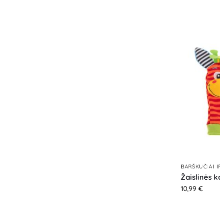
BARŠKUČIAI 
Žaislinės k
10,99
€