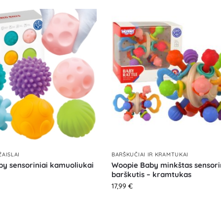
ŽAISLAI
BARŠKUČIAI IR KRAMTUKAI
y sensoriniai kamuoliukai
Woopie Baby minkštas sensori
barškutis – kramtukas
17,99
€