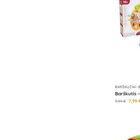
BARŠKUČIAI 
Barškutis 
7,99
9,99
€