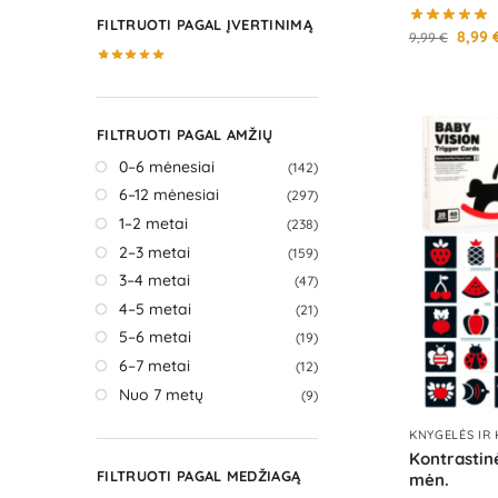
FILTRUOTI PAGAL ĮVERTINIMĄ
8,99
9,99
€
FILTRUOTI PAGAL AMŽIŲ
0–6 mėnesiai
(142)
6–12 mėnesiai
(297)
1–2 metai
(238)
2–3 metai
(159)
3–4 metai
(47)
4–5 metai
(21)
5–6 metai
(19)
6–7 metai
(12)
Nuo 7 metų
(9)
KNYGELĖS IR
Kontrastinė
FILTRUOTI PAGAL MEDŽIAGĄ
mėn.