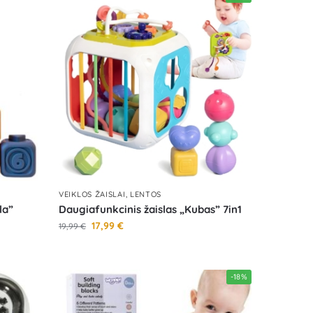
VEIKLOS ŽAISLAI, LENTOS
la”
Daugiafunkcinis žaislas „Kubas” 7in1
17,99
€
19,99
€
-18%