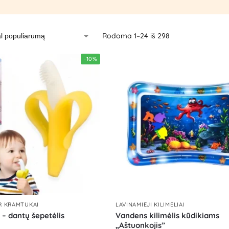
Rodoma 1–24 iš 298
-10%
IR KRAMTUKAI
LAVINAMIEJI KILIMĖLIAI
– dantų šepetėlis
Vandens kilimėlis kūdikiams
„Aštuonkojis”