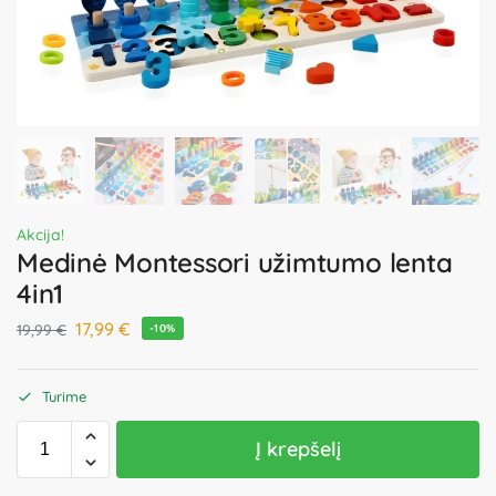
Akcija!
Medinė Montessori užimtumo lenta
4in1
17,99
€
19,99
€
-10%
Turime
Į krepšelį