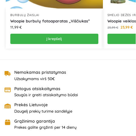
BURBULŲ ŽAISLAI
SMĖLIO DĖŽĖS IR
Woopie burbulų fotoaparatas „Viščiukas”
Woopie veiklos
11,99
€
23,99
€
25,99
€
Į krepšelį
Nemokamas pristatymas
Užsakymams virš 50€
Patogus atsiskaitymas
Saugūs ir greiti atsiskaitymo būdai
Prekės Lietuvoje
Daugelį prekių turime sandėlyje
Grąžinimo garantija
Prekes galite grąžinti per 14 dienų