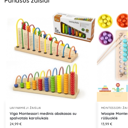
Panašūs žaislai
LAVINAMIEJI ŽAISLAI
MONTESSORI ŽAI
Viga Montessori medinis abakasas su
Woopie Montes
spalvotais karoliukais
rūšiuoklė
24,99
€
13,99
€