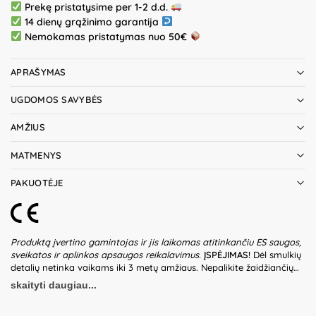
Prekę pristatysime per 1-2 d.d.
14 dienų grąžinimo garantija
Nemokamas pristatymas nuo 50€
APRAŠYMAS
UGDOMOS SAVYBĖS
AMŽIUS
MATMENYS
PAKUOTĖJE
Produktą įvertino gamintojas ir jis laikomas atitinkančiu ES saugos,
sveikatos ir aplinkos apsaugos reikalavimus.
ĮSPĖJIMAS!
Dėl smulkių
detalių netinka vaikams iki 3 metų amžiaus. Nepalikite žaidžiančių
vaikų be suaugusiųjų priežiūros. Prieš naudodami žaislą patikrinkite
skaityti daugiau...
žaislo ir detalių būklę. Nenaudokite žaislo, jeigu kuri nors iš dalių yra
pažeista. Pakuotė nėra gaminio dalis – būtina ją pašalinti, kai tik