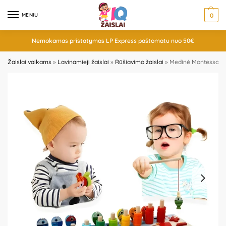
MENIU
0
Nemokamas pristatymas LP Express paštomatu nuo 50€
Žaislai vaikams
»
Lavinamieji žaislai
»
Rūšiavimo žaislai
»
Medinė Montessori 