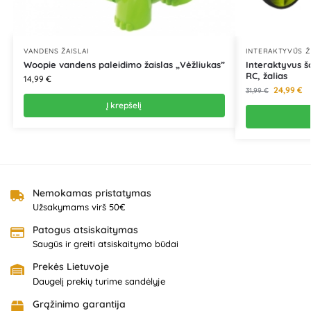
VANDENS ŽAISLAI
INTERAKTYVŪS Ž
Woopie vandens paleidimo žaislas „Vėžliukas”
Interaktyvus š
RC, žalias
14,99
€
24,99
€
31,99
€
Į krepšelį
Nemokamas pristatymas
Užsakymams virš 50€
Patogus atsiskaitymas
Saugūs ir greiti atsiskaitymo būdai
Prekės Lietuvoje
Daugelį prekių turime sandėlyje
Grąžinimo garantija