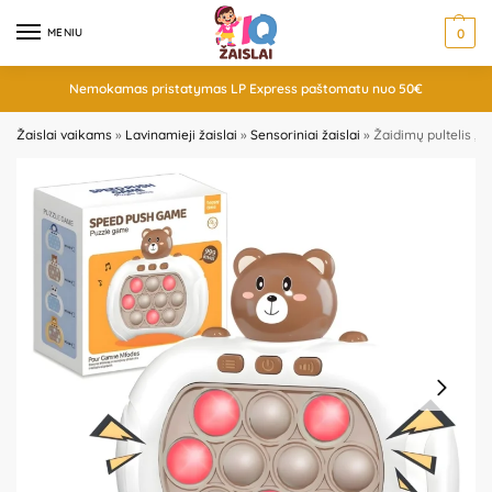
MENIU
0
Nemokamas pristatymas LP Express paštomatu nuo 50€
Žaislai vaikams
»
Lavinamieji žaislai
»
Sensoriniai žaislai
»
Žaidimų pultelis „P