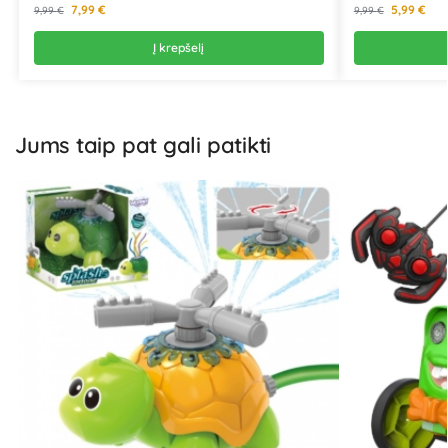
7,99
€
5,99
€
9,99
€
9,99
€
Į krepšelį
Jums taip pat gali patikti