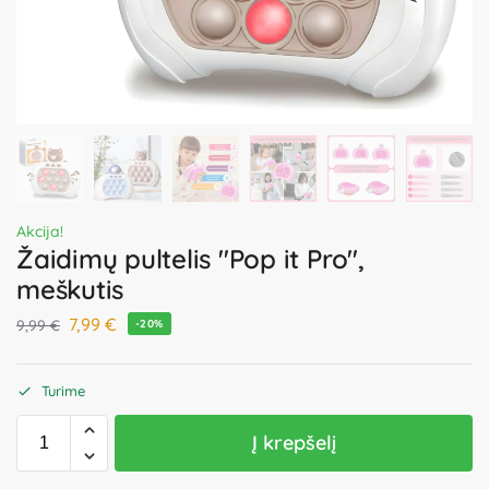
Akcija!
Žaidimų pultelis "Pop it Pro",
meškutis
7,99
€
9,99
€
-20%
Turime
Į krepšelį