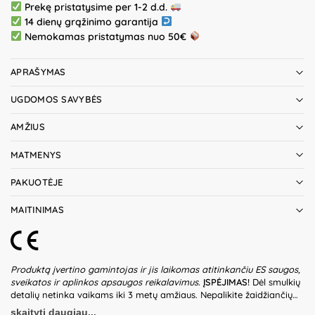
Prekę pristatysime per 1-2 d.d.
14 dienų grąžinimo garantija
Nemokamas pristatymas nuo 50€
APRAŠYMAS
UGDOMOS SAVYBĖS
AMŽIUS
MATMENYS
PAKUOTĖJE
MAITINIMAS
Produktą įvertino gamintojas ir jis laikomas atitinkančiu ES saugos,
sveikatos ir aplinkos apsaugos reikalavimus.
ĮSPĖJIMAS!
Dėl smulkių
detalių netinka vaikams iki 3 metų amžiaus. Nepalikite žaidžiančių
vaikų be suaugusiųjų priežiūros. Prieš naudodami žaislą patikrinkite
skaityti daugiau...