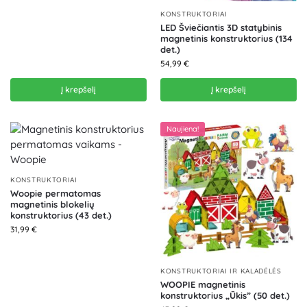
KONSTRUKTORIAI
LED Šviečiantis 3D statybinis
magnetinis konstruktorius (134
det.)
54,99
€
Į krepšelį
Į krepšelį
Naujiena!
KONSTRUKTORIAI
Woopie permatomas
magnetinis blokelių
konstruktorius (43 det.)
31,99
€
KONSTRUKTORIAI IR KALADĖLĖS
WOOPIE magnetinis
konstruktorius „Ūkis” (50 det.)