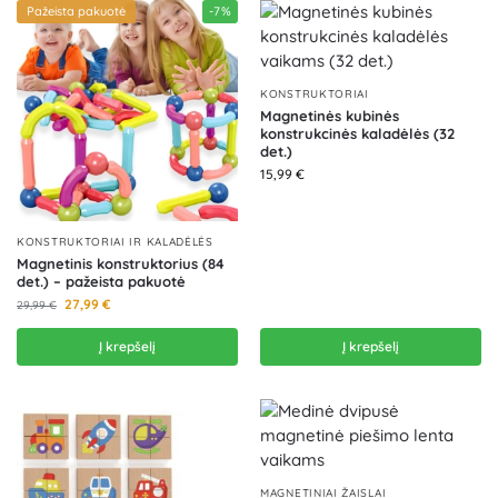
Pažeista pakuotė
-7%
KONSTRUKTORIAI
Magnetinės kubinės
konstrukcinės kaladėlės (32
det.)
15,99
€
KONSTRUKTORIAI IR KALADĖLĖS
Magnetinis konstruktorius (84
det.) – pažeista pakuotė
27,99
€
29,99
€
Į krepšelį
Į krepšelį
MAGNETINIAI ŽAISLAI