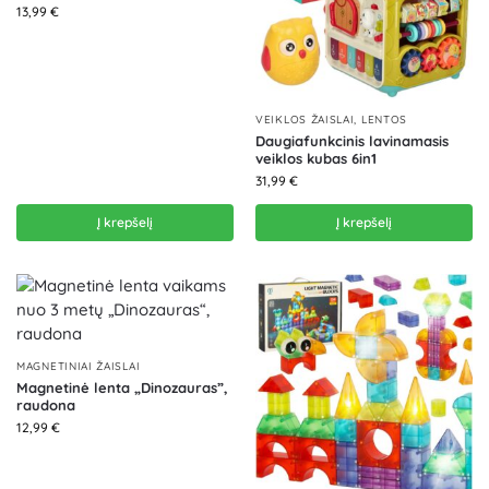
13,99
€
VEIKLOS ŽAISLAI, LENTOS
Daugiafunkcinis lavinamasis
veiklos kubas 6in1
31,99
€
Į krepšelį
Į krepšelį
MAGNETINIAI ŽAISLAI
Magnetinė lenta „Dinozauras”,
raudona
12,99
€