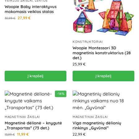
VEIKLOS ŽAISLAI, LENTOS
Woopie Baby interaktyvus
mokomasis veiklos stalas
27,99
€
30,99
€
KONSTRUKTORIAI
Woopie Montessori 3D
magnetinis konstruktorius (28
det.)
25,99
€
Į krepšelį
Į krepšelį
-14%
MAGNETINIAI ŽAISLAI
MAGNETINIAI ŽAISLAI
Magnetinė dėlionė – knygutė
Viga magnetinių dėlionių
„Transportas” (73 det.)
rinkinys „Gyvūnai”
11,99
€
22,99
€
13,99
€