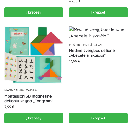
43,99
€
Į krepšelį
Į krepšelį
MAGNETINIAI ŽAISLAI
Medinė žvejybos dėlionė
„Abėcėlė ir skaičiai“
13,99
€
MAGNETINIAI ŽAISLAI
Montessori 3D magnetinė
dėlionių knyga „Tangram”
7,99
€
Į krepšelį
Į krepšelį