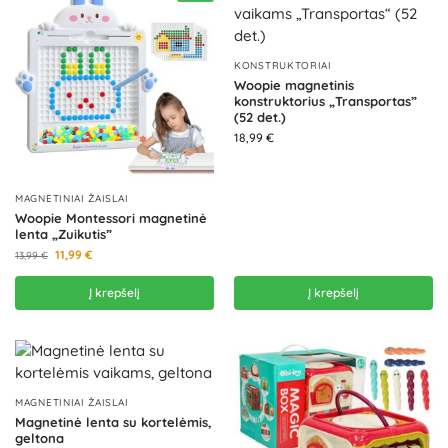
KONSTRUKTORIAI
Woopie magnetinis
konstruktorius „Transportas”
(52 det.)
18,99
€
MAGNETINIAI ŽAISLAI
Woopie Montessori magnetinė
lenta „Zuikutis”
11,99
€
13,99
€
Į krepšelį
Į krepšelį
MAGNETINIAI ŽAISLAI
Magnetinė lenta su kortelėmis,
geltona