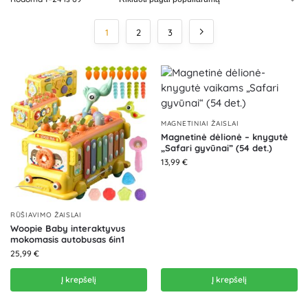
1
2
3
MAGNETINIAI ŽAISLAI
Magnetinė dėlionė – knygutė
„Safari gyvūnai” (54 det.)
13,99
€
RŪŠIAVIMO ŽAISLAI
Woopie Baby interaktyvus
mokomasis autobusas 6in1
25,99
€
Į krepšelį
Į krepšelį