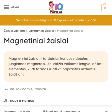
MENIU
0
Nemokamas pristatymas LP Express paštomatu nuo 50€
Žaislai vaikams
»
Lavinamieji žaislai
»
Magnetiniai žaislai
Magnetiniai žaislai
Magnetiniai žaislai – tai žaislai, kuriuose detalės
jungiamos magnetais. Jie leidžia vaikams lengvai dėlioti
elementus, kurti formas ir atlikti paprastas užduotis
žaidžiant.
Visi lavinamieji žaislai
RODYTI FILTRUS
Rodoma 1–24 iš 69