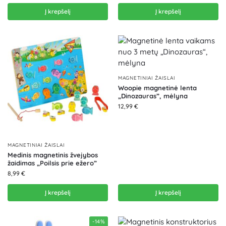
Į krepšelį
Į krepšelį
MAGNETINIAI ŽAISLAI
Woopie magnetinė lenta
„Dinozauras”, mėlyna
12,99
€
MAGNETINIAI ŽAISLAI
Medinis magnetinis žvejybos
žaidimas „Poilsis prie ežero”
8,99
€
Į krepšelį
Į krepšelį
-14%