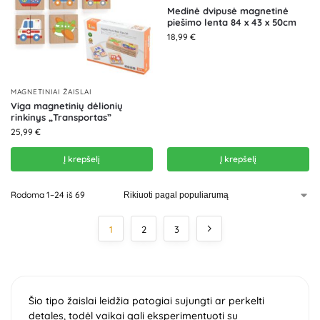
Medinė dvipusė magnetinė
piešimo lenta 84 x 43 x 50cm
18,99
€
MAGNETINIAI ŽAISLAI
Viga magnetinių dėlionių
rinkinys „Transportas”
25,99
€
Į krepšelį
Į krepšelį
Rodoma 1–24 iš 69
1
2
3
Šio tipo žaislai leidžia patogiai sujungti ar perkelti
detales, todėl vaikai gali eksperimentuoti su