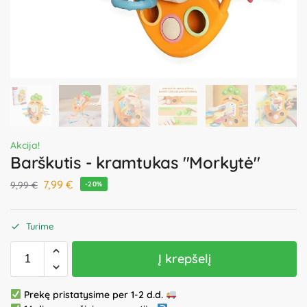
Akcija!
Barškutis - kramtukas "Morkytė"
7,99
€
9,99
€
-20%
Turime
Į krepšelį
Prekę pristatysime per 1-2 d.d.