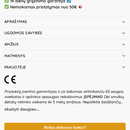
14 dienų grąžinimo garantija
Nemokamas pristatymas nuo 50€
APRAŠYMAS
UGDOMOS SAVYBĖS
AMŽIUS
MATMENYS
PAKUOTĖJE
Produktą įvertino gamintojas ir jis laikomas atitinkančiu ES saugos,
sveikatos ir aplinkos apsaugos reikalavimus.
ĮSPĖJIMAS!
Dėl smulkių
detalių netinka vaikams iki 3 metų amžiaus. Nepalikite žaidžiančių
vaikų be suaugusiųjų priežiūros. Pakuotė nėra gaminio dalis – būtina
skaityti daugiau...
ją pašalinti, kai tik gaminys yra išpakuojamas. Produkto dizainas ir
spalvos gali nežymiai skirtis. Išsaugokite pakuotės informaciją
ateičiai.
Gamintojas:
Shantou Chenghai Jiahe Toys Factory,
Chenghai District Shantou City Guangdong Province China. Kilmės
Reikia didesnio kiekio?