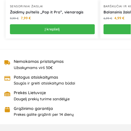
SENSORINIAI ŽAISLAI
BARŠKUČIAI IR 
Žaidimų pultelis „Pop it Pro”, vienaragis
Balansinis žais
7,99
€
4,99
€
9,99
€
6,99
€
Į krepšelį
Nemokamas pristatymas
Užsakymams virš 50€
Patogus atsiskaitymas
Saugūs ir greiti atsiskaitymo būdai
Prekės Lietuvoje
Daugelį prekių turime sandėlyje
Grąžinimo garantija
Prekes galite grąžinti per 14 dienų