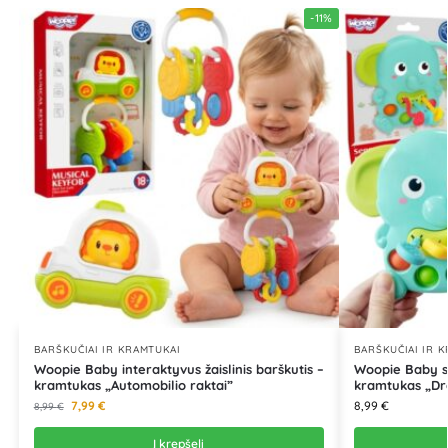
-11%
BARŠKUČIAI IR KRAMTUKAI
BARŠKUČIAI IR 
Woopie Baby interaktyvus žaislinis barškutis –
Woopie Baby se
kramtukas „Automobilio raktai”
kramtukas „Dr
7,99
€
8,99
€
8,99
€
Į krepšelį