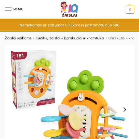
MENIU
0
Nemokamas pristatymas LP Express paštomatu nuo 50€
Žaislai vaikams
»
Kūdikių žaislai
»
Barškučiai ir kramtukai
»
Barškutis – kram