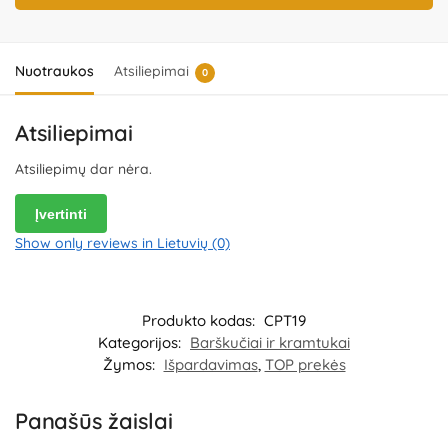
šalis – Kinija.
Importuotojas ir platintojas:
UAB „Commerce plus“,
Partizanų g. 66-38, Kaunas, Lietuva.
Nuotraukos
Atsiliepimai
0
Atsiliepimai
Atsiliepimų dar nėra.
Įvertinti
Show only reviews in Lietuvių (0)
Produkto kodas:
CPT19
Kategorijos:
Barškučiai ir kramtukai
Žymos:
Išpardavimas
,
TOP prekės
Panašūs žaislai