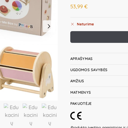
53,99
€
Neturime
APRAŠYMAS
UGDOMOS SAVYBĖS
AMŽIUS
MATMENYS
PAKUOTĖJE
Produktą įvertino gamintojas ir j