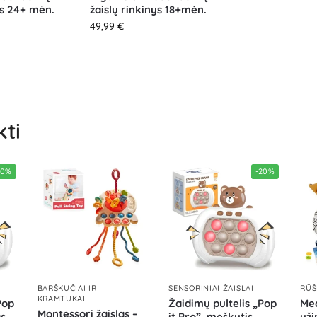
ys 24+ mėn.
žaislų rinkinys 18+mėn.
49,99
€
kti
20%
-20%
BARŠKUČIAI IR
SENSORINIAI ŽAISLAI
RŪŠ
KRAMTUKAI
Pop
Žaidimų pultelis „Pop
Med
Montessori žaislas –
as
it Pro”, meškutis
uži