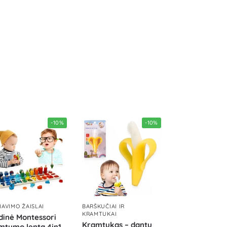
-10%
-10%
IAVIMO ŽAISLAI
BARŠKUČIAI IR
KRAMTUKAI
inė Montessori
Kramtukas – dantų
mtumo lenta 4in1