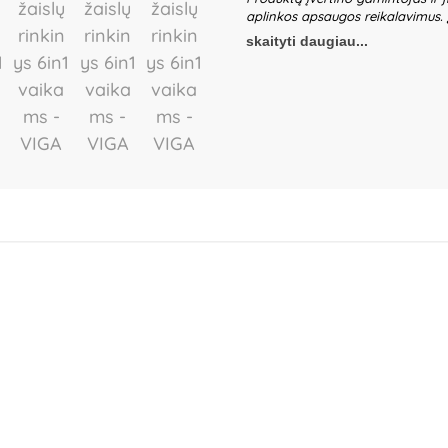
aplinkos apsaugos reikalavimus.
žaidžiančių vaikų be suaugusiųjų p
skaityti daugiau...
ir detalių būklę. Nenaudokite žais
gaminio dalis – būtina ją pašalin
gali nežymiai skirtis. Išsaugokite 
Gamintojas:
Ningbo Viga Internat
Ningbo, China.
Importuotojas:
IBT
Jeziorko, Poland.
Platintojas:
UAB
Lietuva.