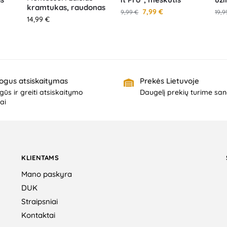
kramtukas, raudonas
7,99
€
9,99
€
19,
14,99
€
ogus atsiskaitymas
Prekės Lietuvoje
ūs ir greiti atsiskaitymo
Daugelį prekių turime san
ai
KLIENTAMS
Mano paskyra
DUK
Straipsniai
Kontaktai