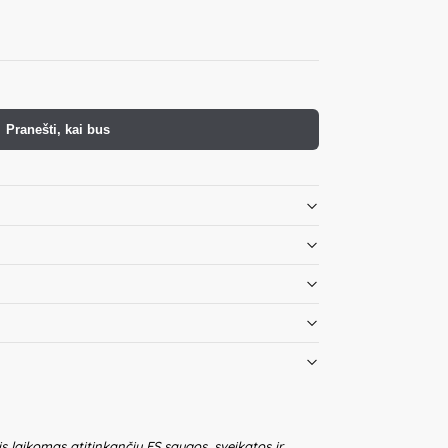
Pranešti, kai bus
is laikomas atitinkančiu ES saugos, sveikatos ir