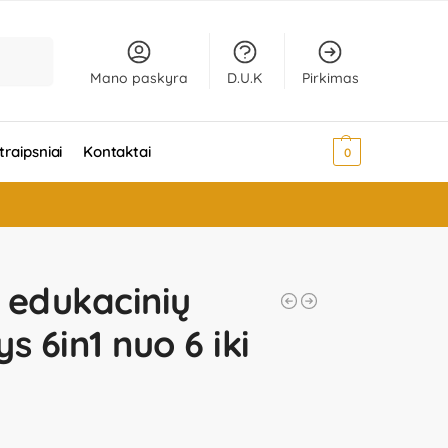
Ieškoti
Mano paskyra
D.U.K
Pirkimas
traipsniai
Kontaktai
0,00
€
0
 edukacinių
ys 6in1 nuo 6 iki