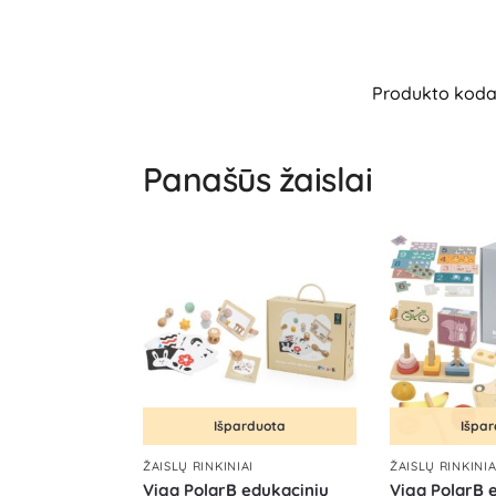
Produkto koda
Panašūs žaislai
Išparduota
Išpa
ŽAISLŲ RINKINIAI
ŽAISLŲ RINKINIA
Viga PolarB edukacinių
Viga PolarB 