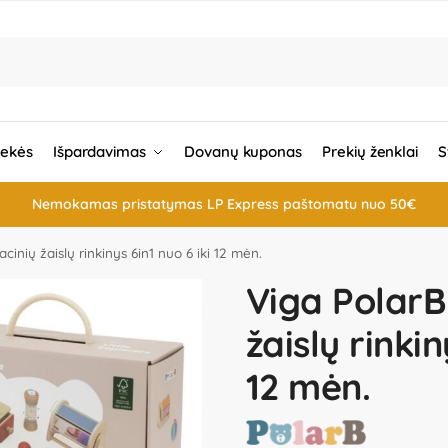
rekės
Išpardavimas
Dovanų kuponas
Prekių ženklai
S
Nemokamas pristatymas LP Express paštomatu nuo 50€
cinių žaislų rinkinys 6in1 nuo 6 iki 12 mėn.
Viga PolarB
žaislų rinkin
12 mėn.