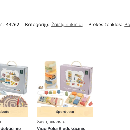
s:
44262
Kategorijų:
Žaislų rinkiniai
Prekės ženklas:
Po
rduota
Išparduota
I
ŽAISLŲ RINKINIAI
edukacinių
Viga PolarB edukacinių