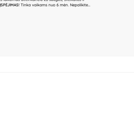
ĮSPĖJIMAS!
Tinka vaikams nuo 6 mėn. Nepalikite
riežiūros. Prieš naudodami žaislą patikrinkite žaislo
lo, jeigu kuri nors iš dalių yra pažeista. Pakuotė nėra
ti išpakavus gaminį. Produkto dizainas ir spalvos
pakuotės informaciją ateičiai. Kilmės šalis – Kinija.
ional Co., Ltd., 20F, 588 Canghai Road, 315040
K Kozicka Sp.K, ul. Poludniowa 29A, 05-540
 „Commerce plus“, Partizanų g. 66-38, Kaunas,