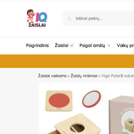
Pagrindinis
Žaislai
Pagal amžių
Vaikų p
Žaislai vaikams
»
Žaislų rinkiniai
»
Viga PolarB eduka