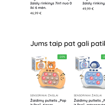
žaislų rinkinys 7in1 nuo 0
žaislų rinkin
iki 6 mėn.
49,99
€
46,99
€
Jums taip pat gali pati
-20%
-
SENSORINIAI ŽAISLAI
SENSORINIAI ŽAISLAI
Žaidimų pultelis „Pop
Žaidimų pultelis „
it Pro”, tigras
it Pro”, astronaut