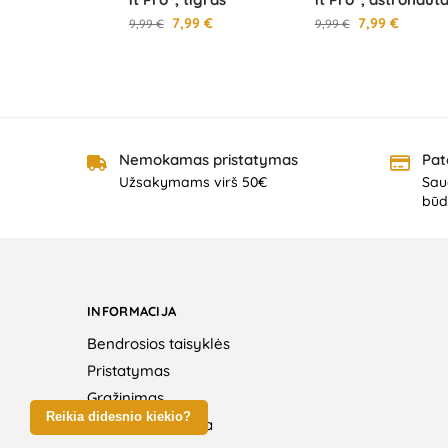
7,99
€
7,99
€
9,99
€
9,99
€
Nemokamas pristatymas
Pat
Užsakymams virš 50€
Saug
būd
INFORMACIJA
Bendrosios taisyklės
Pristatymas
Grąžinimas
Reikia didesnio kiekio?
Privatumo politika