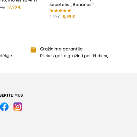
šepetėlis „Bananas”
17,99
€
99
€
8,99
€
9,99
€
Grąžinimo garantija
dėlyje
Prekes galite grąžinti per 14 dienų
SEKITE MUS