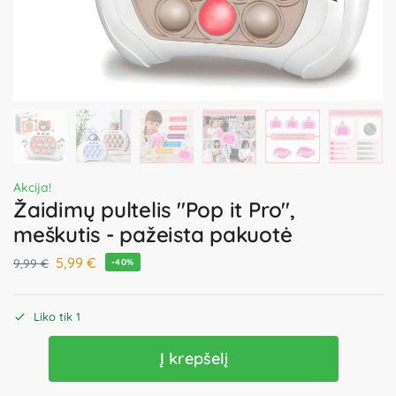
Akcija!
Žaidimų pultelis "Pop it Pro",
meškutis - pažeista pakuotė
5,99
€
9,99
€
-40%
Liko tik 1
Į krepšelį