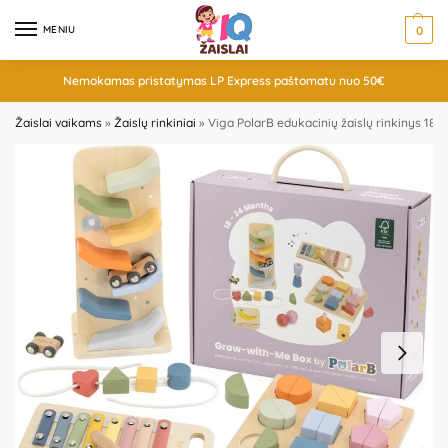
MENIU
0
Nemokamas pristatymas LP Express paštomatu nuo 50€
Žaislai vaikams
»
Žaislų rinkiniai
»
Viga PolarB edukacinių žaislų rinkinys 18+