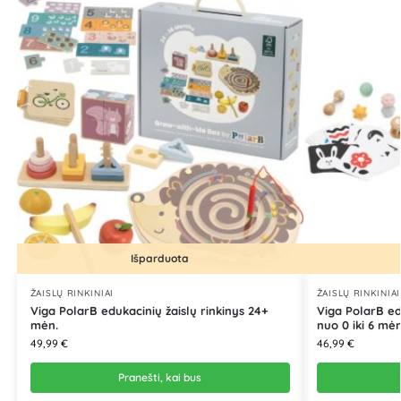
Išparduota
ŽAISLŲ RINKINIAI
ŽAISLŲ RINKINIAI
Viga PolarB edukacinių žaislų rinkinys 24+
Viga PolarB edu
mėn.
nuo 0 iki 6 mėn
49,99
€
46,99
€
Pranešti, kai bus