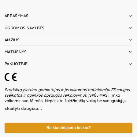
APRAŠYMAS
UGDOMOS SAVYBĖS
AMŽIUS
MATMENYS
PAKUOTĖJE
Produktą įvertino gamintojas ir jis laikomas atitinkančiu ES saugos,
sveikatos ir aplinkos apsaugos reikalavimus.
ĮSPĖJIMAS!
Tinka
vaikams nuo 18 mėn. Nepalikite žaidžiančių vaikų be suaugusiųjų
priežiūros. Prieš naudodami žaislą patikrinkite žaislo ir detalių būklę.
skaityti daugiau...
Nenaudokite žaislo, jeigu kuri nors iš dalių yra pažeista. Žaislas turi
ilgą virvę – saugokite, kad vaikai nepasismaugtų. Pakuotė nėra
gaminio dalis – būtina ją pašalinti išpakavus gaminį. Produkto
dizainas ir spalvos gali nežymiai skirtis. Išsaugokite pakuotės
Reikia didesnio kiekio?
informaciją ateičiai. Kilmės šalis – Kinija.
Gamintojas:
Ningbo Viga