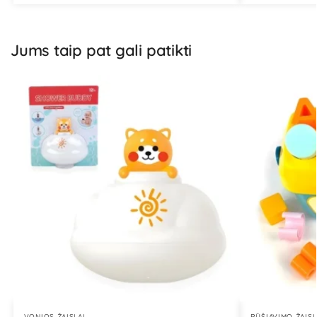
Jums taip pat gali patikti
VONIOS ŽAISLAI
RŪŠIAVIMO ŽAISL