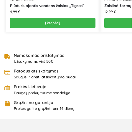
Plūduriuojantis vandens žaislas „Tigras”
Žaislinė formų
4,99
€
12,99
€
Į krepšelį
Nemokamas pristatymas
Užsakymams virš 50€
Patogus atsiskaitymas
Saugūs ir greiti atsiskaitymo būdai
Prekės Lietuvoje
Daugelį prekių turime sandėlyje
Grąžinimo garantija
Prekes galite grąžinti per 14 dienų