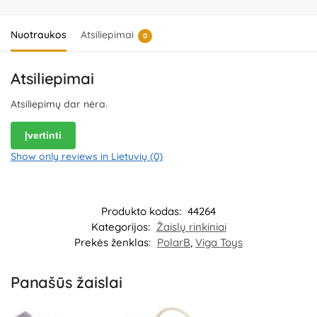
International Co., Ltd., 20F, 588 Canghai Road, 315040 Ningbo,
China.
Importuotojas:
IBTK Kozicka Sp.K, ul. Poludniowa 29A, 05-540
Jeziorko, Poland.
Platintojas:
UAB „Commerce plus“, Partizanų g. 66-
Nuotraukos
Atsiliepimai
0
38, Kaunas, Lietuva.
Atsiliepimai
Atsiliepimų dar nėra.
Įvertinti
Show only reviews in Lietuvių (0)
Produkto kodas:
44264
Kategorijos:
Žaislų rinkiniai
Prekės ženklas:
PolarB
,
Viga Toys
Panašūs žaislai