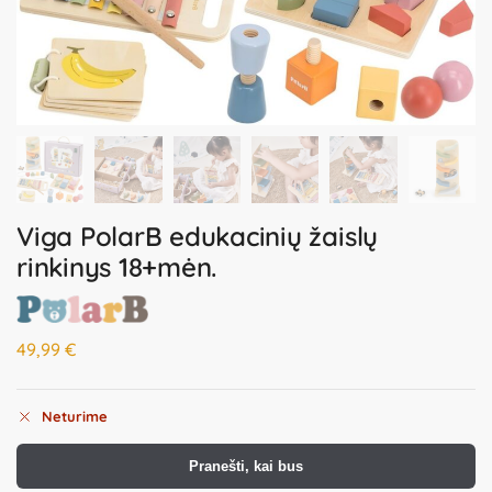
Viga PolarB edukacinių žaislų
rinkinys 18+mėn.
49,99
€
Neturime
Pranešti, kai bus