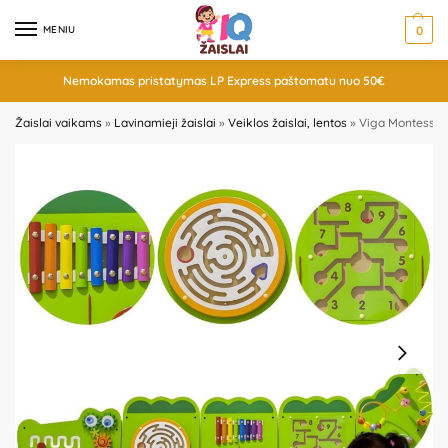
MENIU
0
Nemokamas pristatymas LP Express paštomatu nuo 50€
Žaislai vaikams
»
Lavinamieji žaislai
»
Veiklos žaislai, lentos
»
Viga Montessori