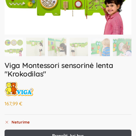
Viga Montessori sensorinė lenta
"Krokodilas"
167,99
€
Neturime
Pranešti, kai bus