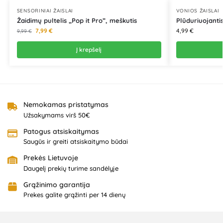
SENSORINIAI ŽAISLAI
VONIOS ŽAISLAI
Žaidimų pultelis „Pop it Pro”, meškutis
Plūduriuojanti
7,99
€
4,99
€
9,99
€
Į krepšelį
Nemokamas pristatymas
Užsakymams virš 50€
Patogus atsiskaitymas
Saugūs ir greiti atsiskaitymo būdai
Prekės Lietuvoje
Daugelį prekių turime sandėlyje
Grąžinimo garantija
Prekes galite grąžinti per 14 dienų