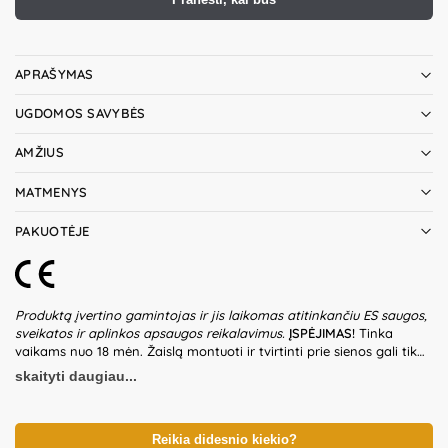
APRAŠYMAS
UGDOMOS SAVYBĖS
AMŽIUS
MATMENYS
PAKUOTĖJE
Produktą įvertino gamintojas ir jis laikomas atitinkančiu ES saugos,
sveikatos ir aplinkos apsaugos reikalavimus.
ĮSPĖJIMAS!
Tinka
vaikams nuo 18 mėn. Žaislą montuoti ir tvirtinti prie sienos gali tik
suaugusieji. Montuokite tik ant stabilios, tvirtos sienos, naudodami
skaityti daugiau...
tinkamus tvirtinimo elementus. Nepritvirtintą žaislą saugoti nuo
vaikų – pakuotėje gali būti smulkių ir aštrių detalių, kurios gali sukelti
užspringimo pavojų. Netinkamai pritvirtintas žaislas gali sužaloti
vaikus. Reguliariai tikrinkite visų detalių ir tvirtinimo elementų būklę,
Reikia didesnio kiekio?