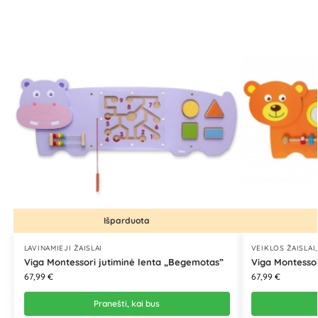
Išparduota
LAVINAMIEJI ŽAISLAI
VEIKLOS ŽAISLAI
Viga Montessori jutiminė lenta „Begemotas”
Viga Montessor
67,99
€
67,99
€
Pranešti, kai bus