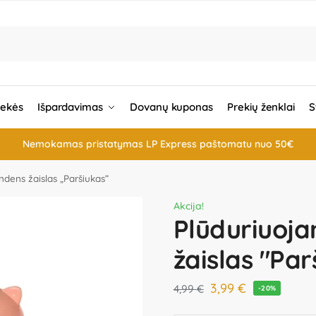
rekės
Išpardavimas
Dovanų kuponas
Prekių ženklai
S
Nemokamas pristatymas LP Express paštomatu nuo 50€
ndens žaislas „Paršiukas”
Akcija!
Plūduriuoja
žaislas "Par
3,99
€
4,99
€
-20%