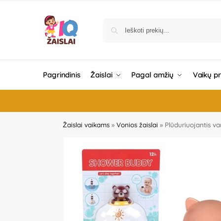
Pagrindinis
Žaislai
Pagal amžių
Vaikų p
Žaislai vaikams
»
Vonios žaislai
»
Plūduriuojantis va