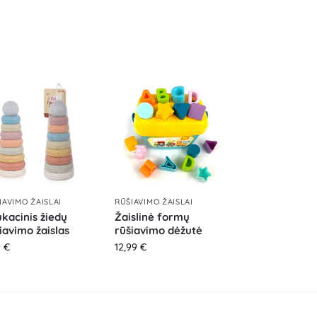
IAVIMO ŽAISLAI
RŪŠIAVIMO ŽAISLAI
kacinis žiedų
Žaislinė formų
iavimo žaislas
rūšiavimo dėžutė
9
€
12,99
€