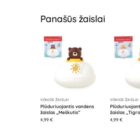
Panašūs žaislai
VONIOS ŽAISLAI
VONIOS ŽAISLAI
Plūduriuojantis vandens
Plūduriuojan
žaislas „Meškutis”
žaislas „Tigr
4,99
€
4,99
€