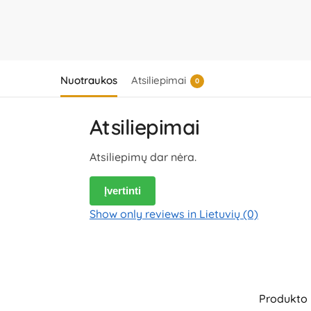
Nuotraukos
Atsiliepimai
0
Atsiliepimai
Atsiliepimų dar nėra.
Įvertinti
Show only reviews in Lietuvių (0)
Produkto