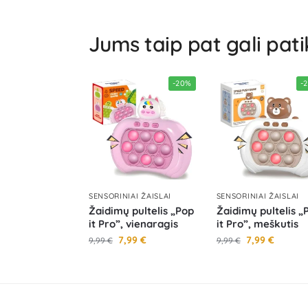
Jums taip pat gali pati
-20%
-
SENSORINIAI ŽAISLAI
SENSORINIAI ŽAISLAI
Žaidimų pultelis „Pop
Žaidimų pultelis „
it Pro”, vienaragis
it Pro”, meškutis
7,99
€
7,99
€
9,99
€
9,99
€