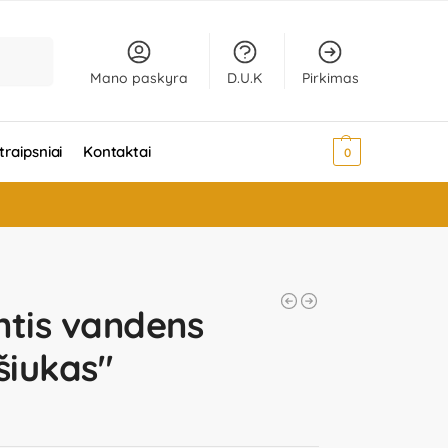
Ieškoti
Mano paskyra
D.U.K
Pirkimas
traipsniai
Kontaktai
0,00
€
0
ntis vandens
šiukas"