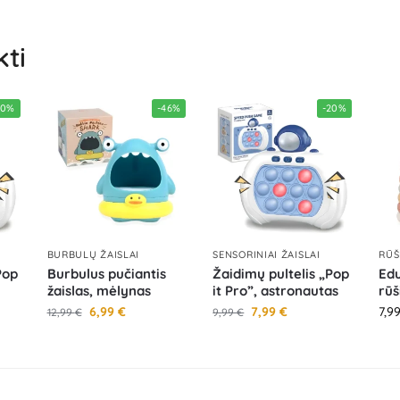
kti
20%
-46%
-20%
BURBULŲ ŽAISLAI
SENSORINIAI ŽAISLAI
RŪŠ
Pop
Burbulus pučiantis
Žaidimų pultelis „Pop
Edu
žaislas, mėlynas
it Pro”, astronautas
rūš
6,99
€
7,99
€
7,9
12,99
€
9,99
€