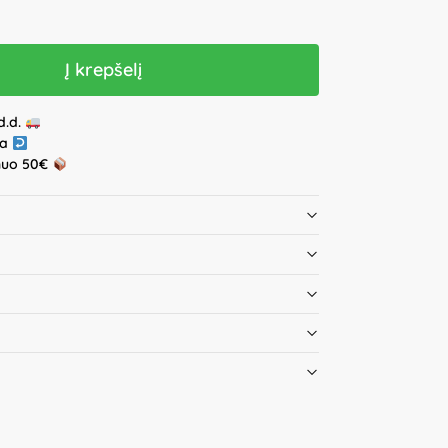
Į krepšelį
d.d.
ja
nuo 50€