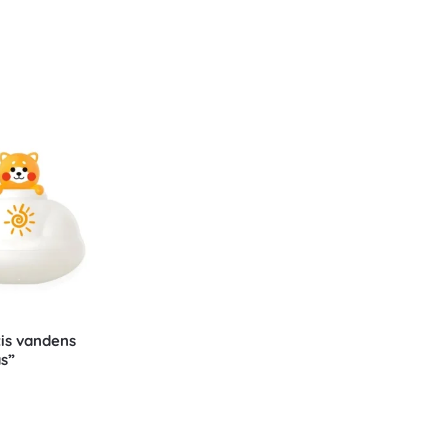
tis vandens
as”