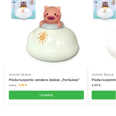
VONIOS ŽAISLAI
VONIOS ŽAISLAI
Plūduriuojantis vandens žaislas „Paršiukas”
Plūduriuojanti
3,99
€
4,99
€
4,99
€
Į krepšelį