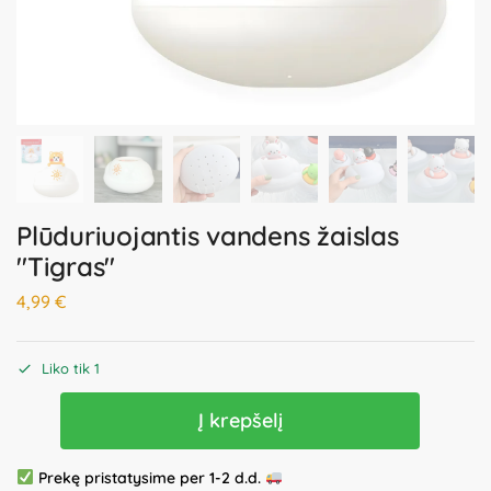
Plūduriuojantis vandens žaislas
"Tigras"
4,99
€
Liko tik 1
Į krepšelį
Prekę pristatysime per 1-2 d.d.