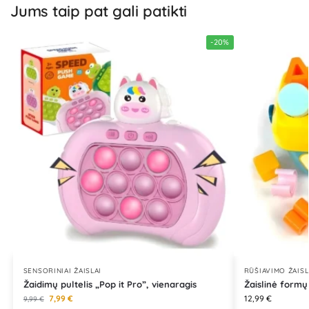
Jums taip pat gali patikti
-20%
SENSORINIAI ŽAISLAI
RŪŠIAVIMO ŽAISL
Žaidimų pultelis „Pop it Pro”, vienaragis
Žaislinė formų
7,99
€
12,99
€
9,99
€