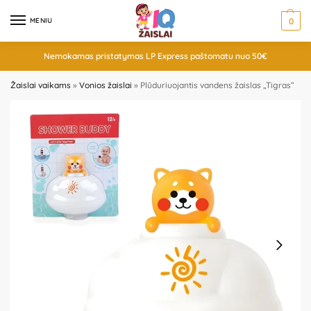
MENIU
0
Nemokamas pristatymas LP Express paštomatu nuo 50€
Žaislai vaikams
»
Vonios žaislai
»
Plūduriuojantis vandens žaislas „Tigras”