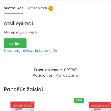
Nuotraukos
Atsiliepimai
0
Atsiliepimai
Atsiliepimų dar nėra.
Įvertinti
Show only reviews in Lietuvių (0)
Produkto kodas:
CPT39T
Kategorijos:
Vonios žaislai
Panašūs žaislai
-20%