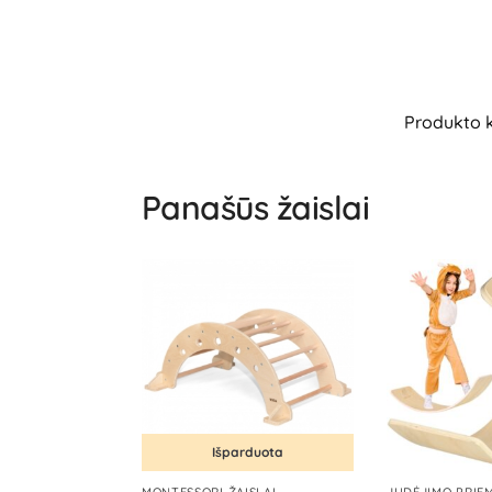
Produkto 
Panašūs žaislai
Išparduota
MONTESSORI ŽAISLAI
JUDĖJIMO PRIE