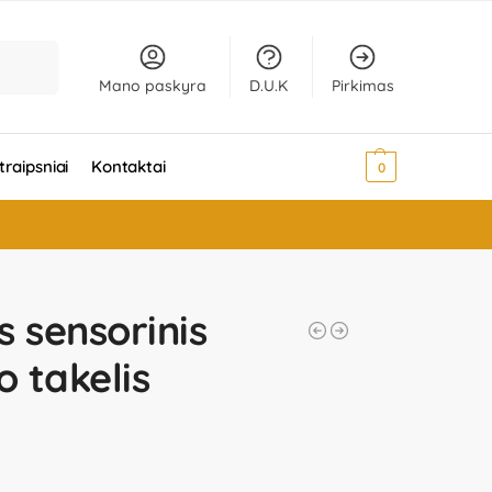
Ieškoti
Mano paskyra
D.U.K
Pirkimas
traipsniai
Kontaktai
0,00
€
0
s sensorinis
 takelis