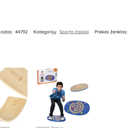
kodas:
44792
Kategorijų:
Sporto žaislai
Prekės ženklas
MONĖS
SPORTO ŽAISLAI