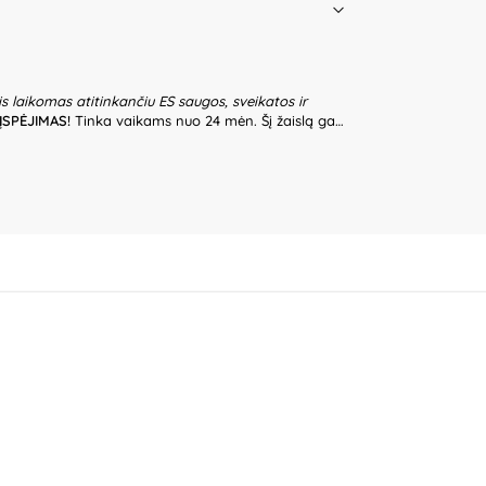
is laikomas atitinkančiu ES saugos, sveikatos ir
ĮSPĖJIMAS!
Tinka vaikams nuo 24 mėn. Šį žaislą gali
tą žaislą saugoti nuo vaikų. Netinkamai surinktas
ariai tikrinkite visų detalių ir tvirtinimo elementų
ite naudoti. Tik buitiniam naudojimui. Žaislą
bilios dangos, kad išvengtumėte apvirtimo. Žaislo
yvinių dalių – visada laikykite už pagrindo.
gaminio konstrukcijos. Nepalikite žaidžiančių vaikų
 nėra gaminio dalis – būtina ją pašalinti, kai tik
o dizainas ir spalvos gali nežymiai skirtis.
teičiai. Kilmės šalis – Kinija.
Gamintojas:
Ningbo
F, 588 Canghai Road, 315040 Ningbo,
a Sp.K, ul. Poludniowa 29A, 05-540 Jeziorko,
e plus“, Partizanų g. 66-38, Kaunas, Lietuva.