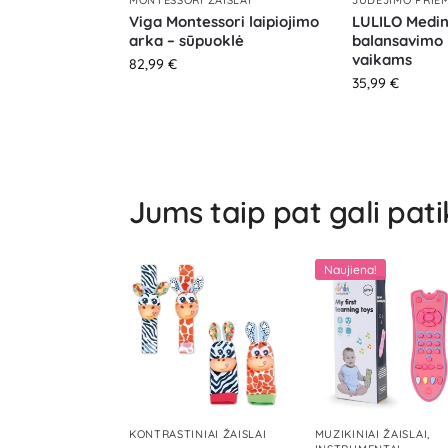
Viga Montessori laipiojimo
LULILO Medi
arka – sūpuoklė
balansavimo 
vaikams
82,99
€
35,99
€
Jums taip pat gali pati
Naujiena!
KONTRASTINIAI ŽAISLAI
MUZIKINIAI ŽAISLAI,