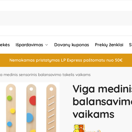
rekės
Išpardavimas
Dovanų kuponas
Prekių ženklai
S
Nemokamas pristatymas LP Express paštomatu nuo 50€
a medinis sensorinis balansavimo takelis vaikams
Viga medini
balansavimo
vaikams