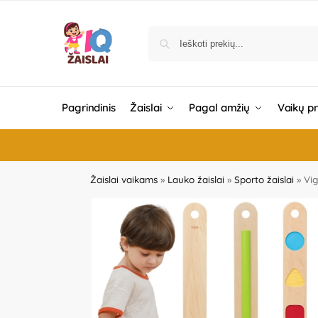
Pagrindinis
Žaislai
Pagal amžių
Vaikų p
Žaislai vaikams
»
Lauko žaislai
»
Sporto žaislai
»
Vig