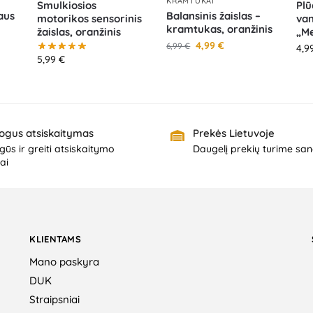
KRAMTUKAI
Smulkiosios
Plū
iaus
Balansinis žaislas –
motorikos sensorinis
van
kramtukas, oranžinis
žaislas, oranžinis
„Me
4,99
€
6,99
€
4,9
5,99
€
ogus atsiskaitymas
Prekės Lietuvoje
ūs ir greiti atsiskaitymo
Daugelį prekių turime san
ai
KLIENTAMS
Mano paskyra
DUK
Straipsniai