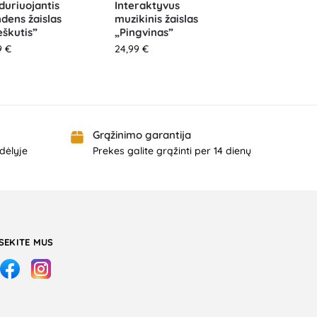
duriuojantis
Interaktyvus
dens žaislas
muzikinis žaislas
škutis”
„Pingvinas”
9
€
24,99
€
Grąžinimo garantija
dėlyje
Prekes galite grąžinti per 14 dienų
SEKITE MUS