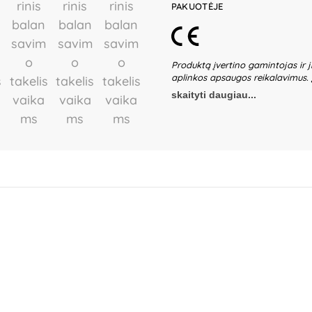
PAKUOTĖJE
Produktą įvertino gamintojas ir j
aplinkos apsaugos reikalavimus.
surinkti tik suaugusieji. Nesurink
skaityti daugiau...
žaislas gali sužaloti vaikus. Reguli
būklę, radus pažeistą dalį nustok
pastatykite tik ant lygios ir sta
nekelkite už viršutinių ar dekorat
Nelaikykite drėgmėje, nekeiskite 
be suaugusiųjų priežiūros. Pakuotė
gaminys yra išpakuojamas. Produkt
Išsaugokite pakuotės informaciją a
Viga International Co., Ltd., 20
China.
Importuotojas:
IBTK Kozick
Poland.
Platintojas:
UAB „Commerc