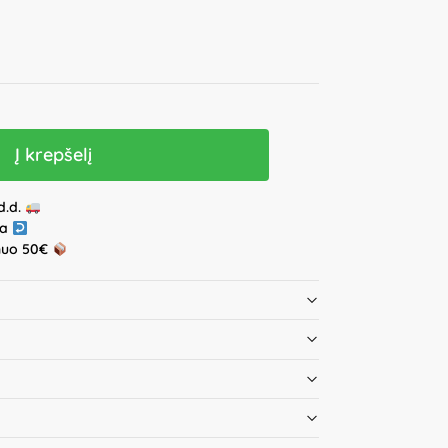
Į krepšelį
d.d.
ja
nuo 50€