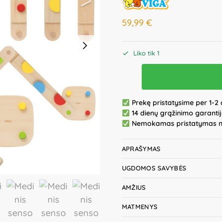
59,99
€
Liko tik 1
Prekę pristatysime per 1-2 
14 dienų grąžinimo garanti
Nemokamas pristatymas 
APRAŠYMAS
UGDOMOS SAVYBĖS
AMŽIUS
MATMENYS