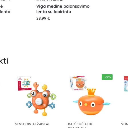
nė
Viga medinė balansavimo
lenta
lenta su labirintu
28,99
€
kti
-29%
SENSORINIAI ŽAISLAI
BARŠKUČIAI IR
VON