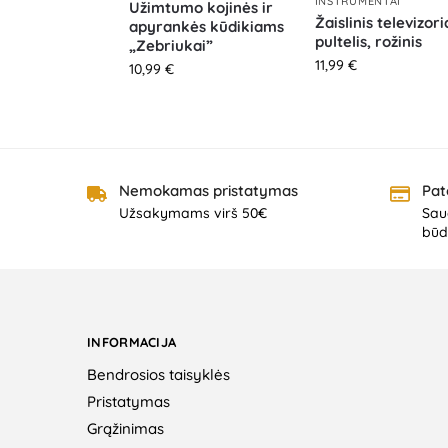
INSTRUMENTAI
Užimtumo kojinės ir
Žaislinis televizor
apyrankės kūdikiams
pultelis, rožinis
„Zebriukai”
11,99
€
10,99
€
Nemokamas pristatymas
Pat
Užsakymams virš 50€
Saug
būd
INFORMACIJA
Bendrosios taisyklės
Pristatymas
Grąžinimas