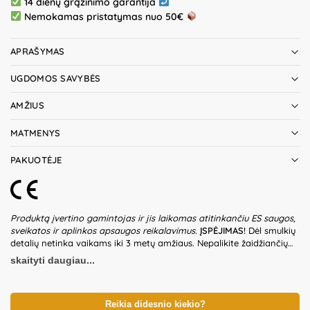
14 dienų grąžinimo garantija
Nemokamas pristatymas nuo 50€
APRAŠYMAS
UGDOMOS SAVYBĖS
AMŽIUS
MATMENYS
PAKUOTĖJE
Produktą įvertino gamintojas ir jis laikomas atitinkančiu ES saugos,
sveikatos ir aplinkos apsaugos reikalavimus.
ĮSPĖJIMAS!
Dėl smulkių
detalių netinka vaikams iki 3 metų amžiaus. Nepalikite žaidžiančių
vaikų be suaugusiųjų priežiūros. Prieš naudodami žaislą patikrinkite
skaityti daugiau...
žaislo ir jo detalių būklę. Nenaudokite žaislo, jeigu kuri nors iš dalių
yra pažeista. Pakuotė nėra gaminio dalis – būtina ją pašalinti, kai
tik gaminys yra išpakuojamas. Produkto dizainas ir spalvos gali
nežymiai skirtis. Išsaugokite pakuotės informaciją ateičiai.
Reikia didesnio kiekio?