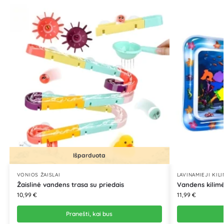
Išparduota
VONIOS ŽAISLAI
LAVINAMIEJI KILI
Žaislinė vandens trasa su priedais
Vandens kilimė
10,99
€
11,99
€
Pranešti, kai bus