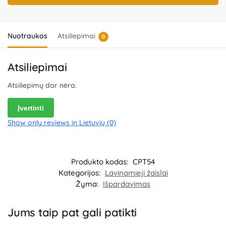
Gamintojas:
Shantou Chenghai Mingsite Trade Co., Ltd., No 19, Lane
4, Meilong Road, Guangyi Street, Chenghai Dist., Shantou,
Guangdong, China. Kilmės šalis – Kinija.
Importuotojas ir
platintojas:
UAB „Commerce plus“, Partizanų g. 66-38, Kaunas,
Nuotraukos
Atsiliepimai
0
Lietuva.
Atsiliepimai
Atsiliepimų dar nėra.
Įvertinti
Show only reviews in Lietuvių (0)
Produkto kodas:
CPT54
Kategorijos:
Lavinamieji žaislai
Žyma:
Išpardavimas
Jums taip pat gali patikti