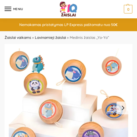
MENIU
0
Nemokamas pristatymas LP Express paštomatu nuo 50€
Žaislai vaikams
»
Lavinamieji žaislai
»
Medinis žaislas „Yo-Yo”