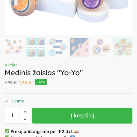
Akcija!
Medinis žaislas "Yo-Yo"
1,49
€
4,99
€
-70%
Turime
Į krepšelį
Prekę pristatysime per 1-2 d.d.