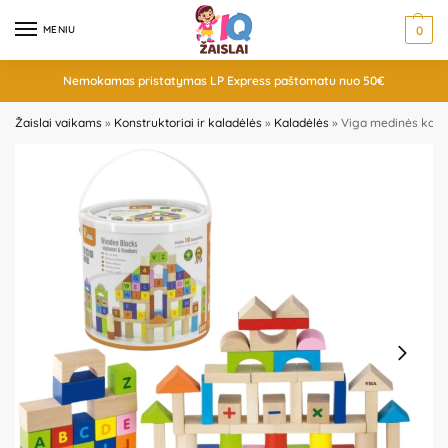
MENIU
0
Nemokamas pristatymas LP Express paštomatu nuo 50€
Žaislai vaikams
»
Konstruktoriai ir kaladėlės
»
Kaladėlės
»
Viga medinės kalad