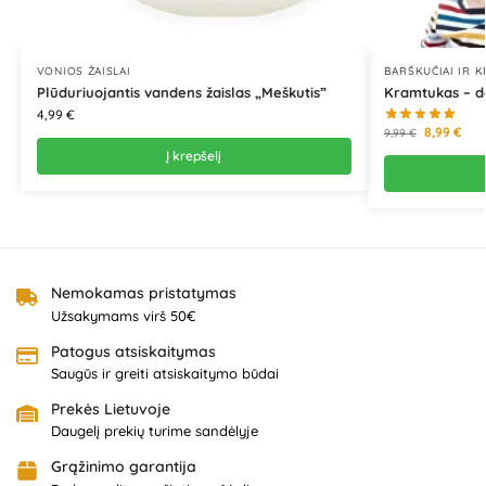
VONIOS ŽAISLAI
BARŠKUČIAI IR 
Plūduriuojantis vandens žaislas „Meškutis”
Kramtukas – d
4,99
€
8,99
€
9,99
€
Į krepšelį
Nemokamas pristatymas
Užsakymams virš 50€
Patogus atsiskaitymas
Saugūs ir greiti atsiskaitymo būdai
Prekės Lietuvoje
Daugelį prekių turime sandėlyje
Grąžinimo garantija