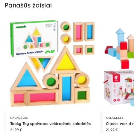
Panašūs žaislai
KALADĖLĖS
KALADĖLĖS
Tooky Toy spalvotos veidrodinės kaladėlės
Classic World 
21,99
€
21,99
€