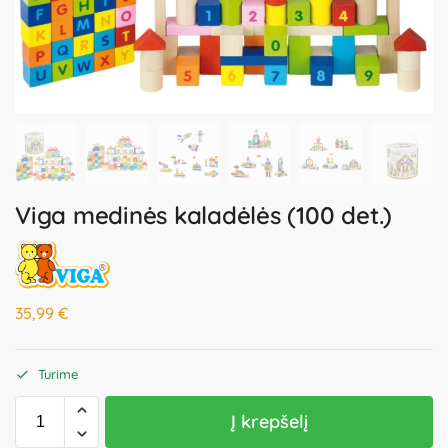
Viga medinės kaladėlės (100 det.)
35,99
€
Turime
Į krepšelį