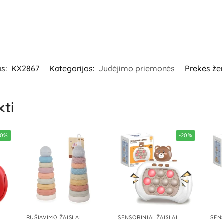
būtina ją pašalinti išpakavus gam
skirtis. Išsaugokite pakuotės infor
Importuotojas:
KIK Sp. z o.o. Sp.
Bialystok, Poland.
Platintojas:
UA
Lietuva.
as:
KX2867
Kategorijos:
Judėjimo priemonės
Prekės že
kti
40%
-20%
RŪŠIAVIMO ŽAISLAI
SENSORINIAI ŽAISLAI
SEN