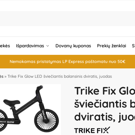
rekės
Išpardavimas
Dovanų kuponas
Prekių ženklai
S
Nemokamas pristatymas LP Express paštomatu nuo 50€
ės
»
Trike Fix Glow LED šviečiantis balansinis dviratis, juodas
Trike Fix G
šviečiantis 
dviratis, ju