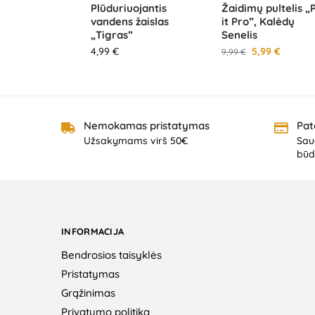
Plūduriuojantis
Žaidimų pultelis „
vandens žaislas
it Pro”, Kalėdų
„Tigras”
Senelis
4,99
€
5,99
€
9,99
€
Nemokamas pristatymas
Pat
Užsakymams virš 50€
Saug
būd
INFORMACIJA
Bendrosios taisyklės
Pristatymas
Grąžinimas
Privatumo politika