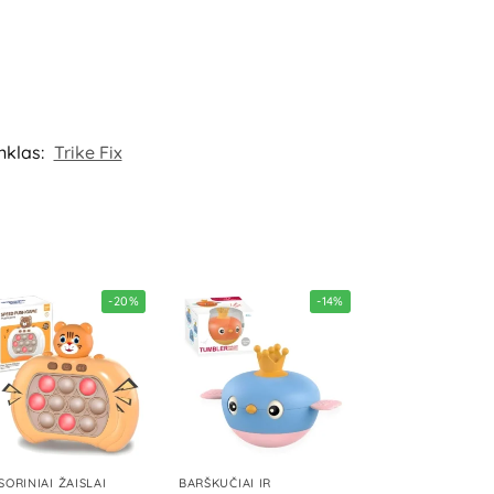
inį. Produkto dizainas ir spalvos gali nežymiai
maciją ateičiai. Kilmės šalis – Kinija.
K, al. 1000-lecia Panstwa Polskiego 8, 15-111
B „Commerce plus“, Partizanų g. 66-38, Kaunas,
nklas:
Trike Fix
-20%
-14%
SORINIAI ŽAISLAI
BARŠKUČIAI IR