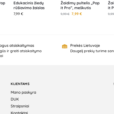
Pop
Edukacinis žiedų
Žaidimų pultelis „Pop
Žai
rūšiavimo žaislas
it Pro”, meškutis
it 
7,99
€
7,99
€
9,99
€
9,9
ogus atsiskaitymas
Prekės Lietuvoje
ūs ir greiti atsiskaitymo
Daugelį prekių turime san
ai
KLIENTAMS
Mano paskyra
DUK
Straipsniai
Kontaktai