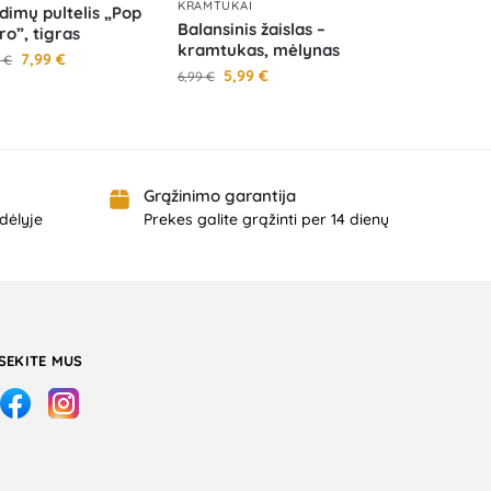
KRAMTUKAI
dimų pultelis „Pop
Balansinis žaislas –
Pro”, tigras
kramtukas, mėlynas
7,99
€
9
€
5,99
€
6,99
€
Grąžinimo garantija
dėlyje
Prekes galite grąžinti per 14 dienų
SEKITE MUS