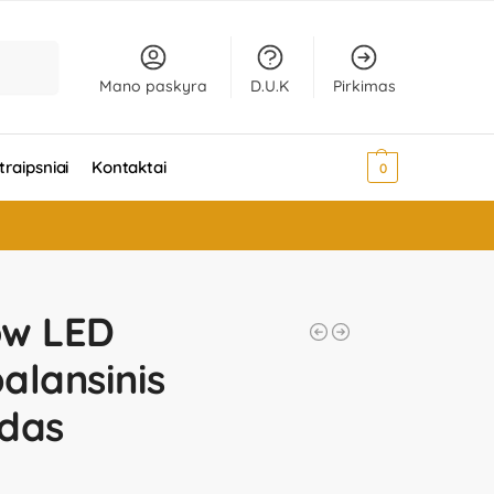
Ieškoti
Mano paskyra
D.U.K
Pirkimas
traipsniai
Kontaktai
0,00
€
0
low LED
balansinis
odas