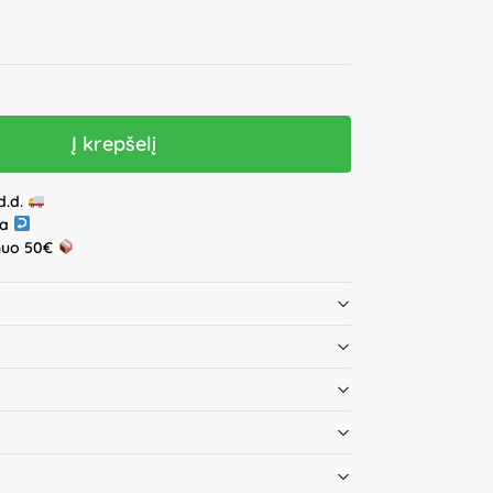
Į krepšelį
d.d.
ja
nuo 50€