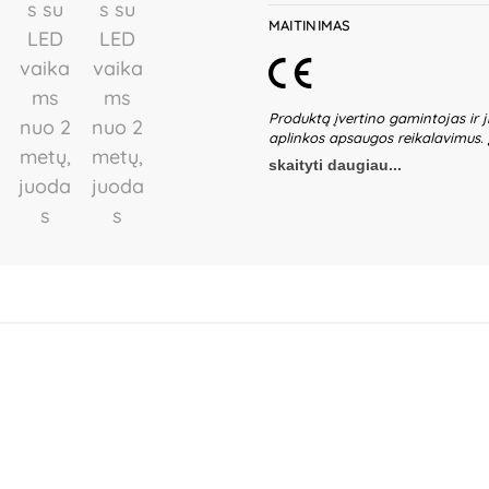
MAITINIMAS
Produktą įvertino gamintojas ir j
aplinkos apsaugos reikalavimus.
leistinas svoris – 30 kg. Transpor
skaityti daugiau...
transporto priemonę būtina laiky
produkte gali būti smulkių bei ašt
Netinkamai surinkta transporto pr
naudojimą įsitikinkite, kad visos 
dalys gali sumažinti stabilumą ir
tik su apsaugos priemonėmis: šal
Nenaudoti eismo vietose. Naudoti 
priemone reikia elgtis atsargiai – 
nesusidurtų ir nesužeistų trečiųjų 
elementai. Baterijų skyrelis turi
elementai prieš krovimą turi būti 
prižiūrint suaugusiems asmenims. 
Elementus dėkite pagal nurodytą 
Nenaudokite skirtingų tipų elemen
vienkartiniai elementai turi būti 
utilizavimui. Niekada nemeskite e