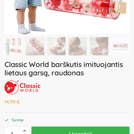
Classic World barškutis imituojantis
lietaus garsą, raudonas
14,99
€
Turime