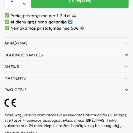
Į krepšelį
Prekę pristatysime per 1-2 d.d.
14 dienų grąžinimo garantija
Nemokamas pristatymas nuo 50€
APRAŠYMAS
UGDOMOS SAVYBĖS
AMŽIUS
MATMENYS
PAKUOTĖJE
Produktą įvertino gamintojas ir jis laikomas atitinkančiu ES saugos,
sveikatos ir aplinkos apsaugos reikalavimus.
ĮSPĖJIMAS!
Tinka
vaikams nuo 24 mėn. Nepalikite žaidžiančių vaikų be suaugusiųjų
priežiūros. Prieš naudodami žaislą patikrinkite žaislo ir detalių būklę.
skaityti daugiau...