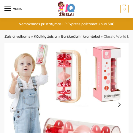
MENIU
0
Nemokamas pristatymas LP Express paštomatu nuo 50€
Žaislai vaikams
»
Kūdikių žaislai
»
Barškučiai ir kramtukai
»
Classic World bar