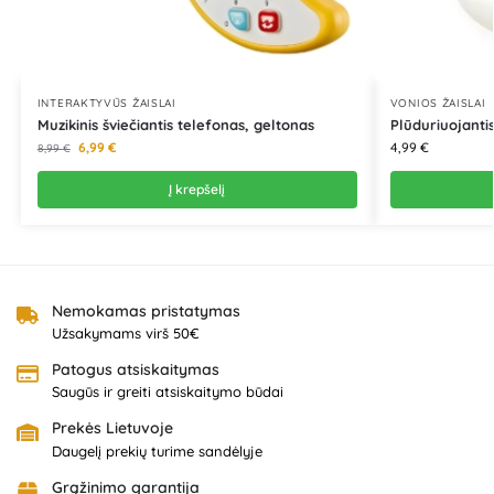
INTERAKTYVŪS ŽAISLAI
VONIOS ŽAISLAI
Muzikinis šviečiantis telefonas, geltonas
Plūduriuojanti
6,99
€
4,99
€
8,99
€
Į krepšelį
Nemokamas pristatymas
Užsakymams virš 50€
Patogus atsiskaitymas
Saugūs ir greiti atsiskaitymo būdai
Prekės Lietuvoje
Daugelį prekių turime sandėlyje
Grąžinimo garantija