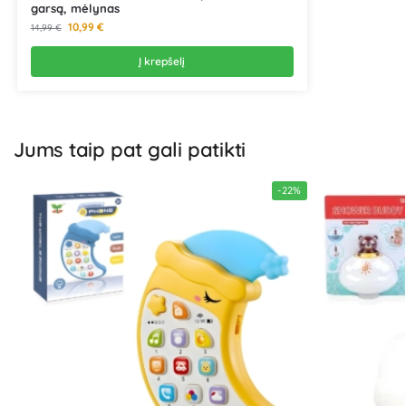
garsą, mėlynas
10,99
€
14,99
€
Į krepšelį
Jums taip pat gali patikti
-22%