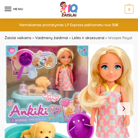
MENIU
0
Nemokamas pristatymas LP Express paštomatu nuo 50€
Žaislai vaikams
»
Vaidmenų žaidimai
»
Lėlės ir aksesuarai
»
Woopie Royal lėlė