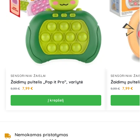
SENSORINIAI ŽAISLAI
SENSORINIAI ŽAI
Žaidimų pultelis „Pop it Pro”, varlytė
Žaidimų pulteli
7,99
€
7,99
€
9,99
€
9,99
€
Į krepšelį
Nemokamas pristatymas