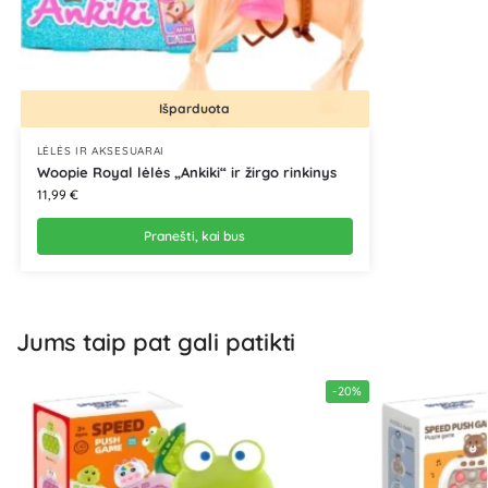
Išparduota
LĖLĖS IR AKSESUARAI
Woopie Royal lėlės „Ankiki“ ir žirgo rinkinys
11,99
€
Pranešti, kai bus
Jums taip pat gali patikti
-20%