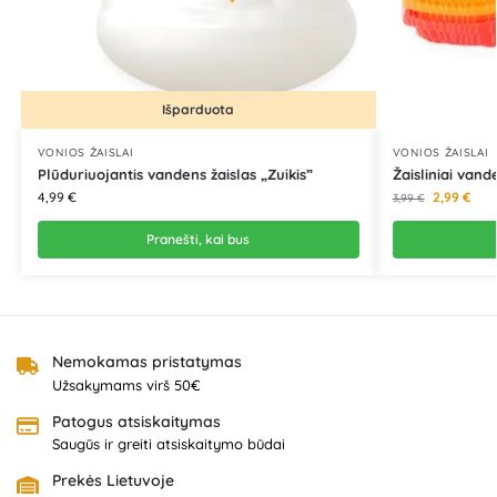
Išparduota
VONIOS ŽAISLAI
VONIOS ŽAISLAI
Plūduriuojantis vandens žaislas „Zuikis”
Žaisliniai vande
4,99
€
2,99
€
3,99
€
Pranešti, kai bus
Nemokamas pristatymas
Užsakymams virš 50€
Patogus atsiskaitymas
Saugūs ir greiti atsiskaitymo būdai
Prekės Lietuvoje