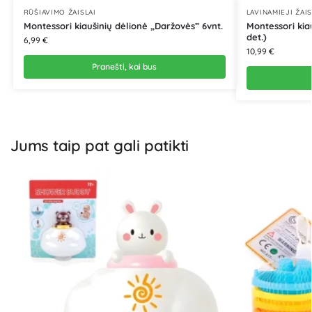
RŪŠIAVIMO ŽAISLAI
LAVINAMIEJI ŽAIS
Montessori kiaušinių dėlionė „Daržovės” 6vnt.
Montessori kiau
det.)
6,99
€
10,99
€
Pranešti, kai bus
Jums taip pat gali patikti