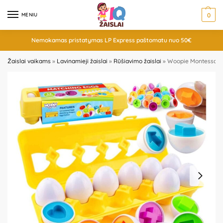
MENIU
0
Nemokamas pristatymas LP Express paštomatu nuo 50€
Žaislai vaikams
»
Lavinamieji žaislai
»
Rūšiavimo žaislai
»
Woopie Montessori k