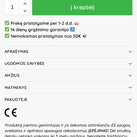
Į krepšelį
Prekę pristatysime per 1-2 d.d.
14 dienų grąžinimo garantija
Nemokamas pristatymas nuo 50€
APRAŠYMAS
UGDOMOS SAVYBĖS
AMŽIUS
MATMENYS
PAKUOTĖJE
Produktą įvertino gamintojas ir jis laikomas atitinkančiu ES saugos,
sveikatos ir aplinkos apsaugos reikalavimus.
ĮSPĖJIMAS!
Dėl smulkių
detalių netinka vaikams iki 3 metų amžiaus. Nepalikite žaidžiančių