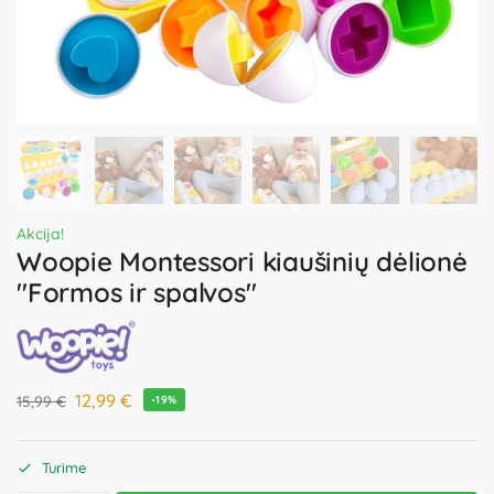
Akcija!
Woopie Montessori kiaušinių dėlionė
"Formos ir spalvos"
12,99
€
15,99
€
-19%
Turime