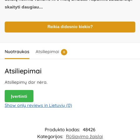
vaikų be suaugusiųjų priežiūros. Prieš naudodami žaislą patikrinkite
skaityti daugiau...
žaislo ir detalių būklę. Nenaudokite žaislo, jeigu kuri nors iš dalių yra
pažeista. Pakuotė nėra gaminio dalis – būtina ją pašalinti išpakavus
gaminį. Produkto dizainas ir spalvos gali nežymiai skirtis.
Išsaugokite pakuotės informaciją ateičiai. Kilmės šalis – Kinija.
Reikia didesnio kiekio?
Importuotojas:
WOOPIE Kozicka Sp.K, ul. Poludniowa 29A, 05-540
Jeziorko, Poland.
Platintojas:
UAB „Commerce plus“, Partizanų g. 66-
38, Kaunas, Lietuva.
Nuotraukos
Atsiliepimai
0
Atsiliepimai
Atsiliepimų dar nėra.
Įvertinti
Show only reviews in Lietuvių (0)
Produkto kodas:
48426
Kategorijos:
Rūšiavimo žaislai