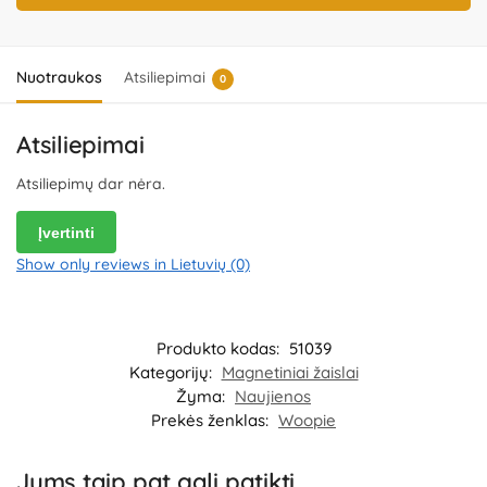
Importuotojas:
WOOPIE Kozicka Sp.K, ul. Poludniowa 29A, 05-540
Jeziorko, Poland.
Platintojas:
UAB „Commerce plus“, Partizanų g. 66-
38, Kaunas, Lietuva.
Nuotraukos
Atsiliepimai
0
Atsiliepimai
Atsiliepimų dar nėra.
Įvertinti
Show only reviews in Lietuvių (0)
Produkto kodas:
51039
Kategorijų:
Magnetiniai žaislai
Žyma:
Naujienos
Prekės ženklas:
Woopie
Jums taip pat gali patikti