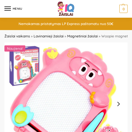
MENIU
0
Nemokamas pristatymas LP Express paštomatu nuo 50€
Žaislai vaikams
»
Lavinamieji žaislai
»
Magnetiniai žaislai
»
Woopie magnetinė p
Naujiena!