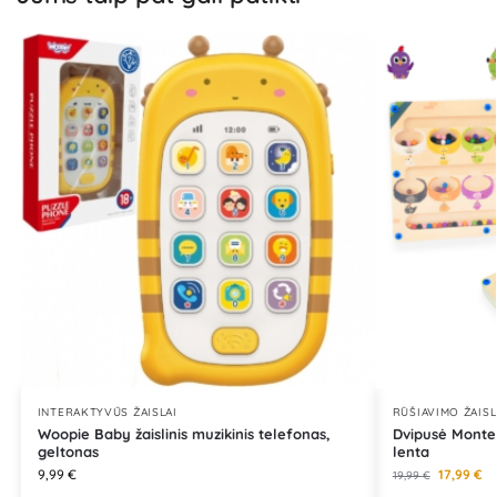
INTERAKTYVŪS ŽAISLAI
RŪŠIAVIMO ŽAISL
Woopie Baby žaislinis muzikinis telefonas,
Dvipusė Monte
geltonas
lenta
9,99
€
17,99
€
19,99
€