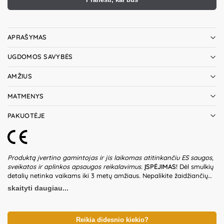
APRAŠYMAS
UGDOMOS SAVYBĖS
AMŽIUS
MATMENYS
PAKUOTĖJE
Produktą įvertino gamintojas ir jis laikomas atitinkančiu ES saugos,
sveikatos ir aplinkos apsaugos reikalavimus.
ĮSPĖJIMAS!
Dėl smulkių
detalių netinka vaikams iki 3 metų amžiaus. Nepalikite žaidžiančių
vaikų be suaugusiųjų priežiūros. Prieš naudodami žaislą patikrinkite
skaityti daugiau...
žaislo ir detalių būklę. Nenaudokite žaislo, jeigu kuri nors iš dalių yra
pažeista. Pakuotė nėra gaminio dalis – būtina ją pašalinti išpakavus
gaminį. Produkto dizainas ir spalvos gali nežymiai skirtis.
Išsaugokite pakuotės informaciją ateičiai. Kilmės šalis – Kinija.
Reikia didesnio kiekio?