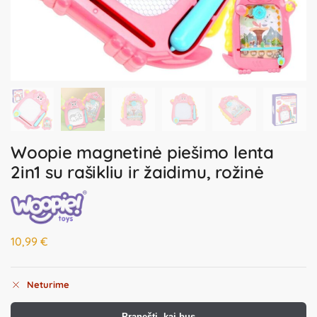
Woopie magnetinė piešimo lenta
2in1 su rašikliu ir žaidimu, rožinė
10,99
€
Neturime
Pranešti, kai bus