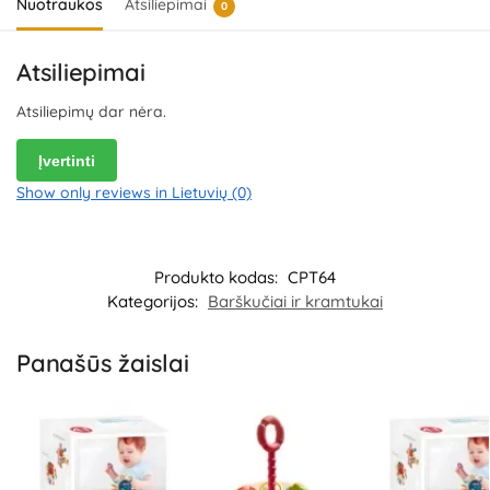
Nuotraukos
Atsiliepimai
0
Atsiliepimai
Atsiliepimų dar nėra.
Įvertinti
Show only reviews in Lietuvių (0)
Produkto kodas:
CPT64
Kategorijos:
Barškučiai ir kramtukai
Panašūs žaislai