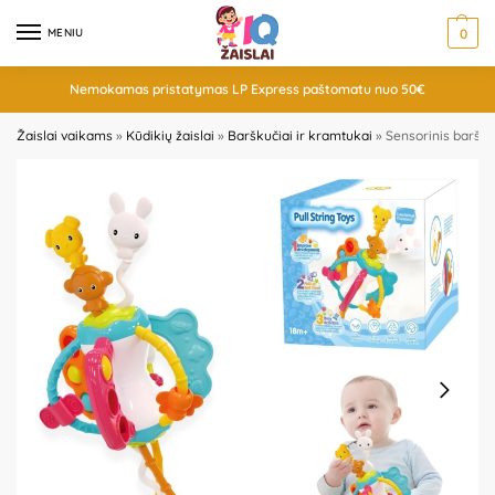
MENIU
0
Nemokamas pristatymas LP Express paštomatu nuo 50€
Žaislai vaikams
»
Kūdikių žaislai
»
Barškučiai ir kramtukai
»
Sensorinis baršku