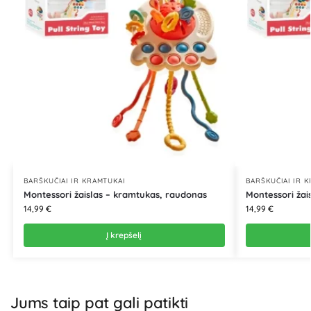
BARŠKUČIAI IR KRAMTUKAI
BARŠKUČIAI IR 
Montessori žaislas – kramtukas, raudonas
Montessori žai
14,99
€
14,99
€
Į krepšelį
Jums taip pat gali patikti