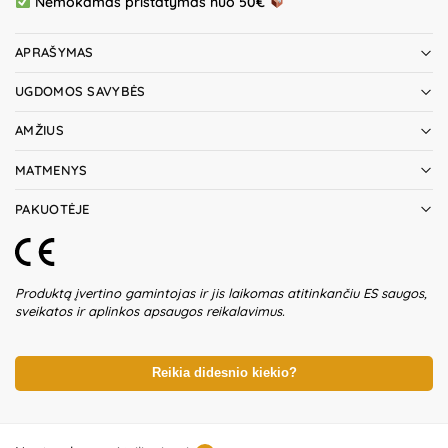
Nemokamas pristatymas nuo 50€
APRAŠYMAS
UGDOMOS SAVYBĖS
AMŽIUS
MATMENYS
PAKUOTĖJE
Produktą įvertino gamintojas ir jis laikomas atitinkančiu ES saugos,
sveikatos ir aplinkos apsaugos reikalavimus.
Reikia didesnio kiekio?