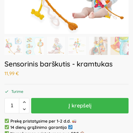
Sensorinis barškutis - kramtukas
11,99
€
Turime
Į krepšelį
Prekę pristatysime per 1-2 d.d.
14 dienų grąžinimo garantija