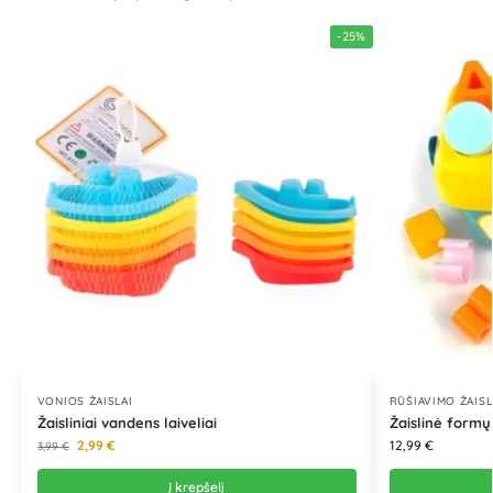
-25%
VONIOS ŽAISLAI
RŪŠIAVIMO ŽAISL
Žaisliniai vandens laiveliai
Žaislinė formų
2,99
€
12,99
€
3,99
€
Į krepšelį