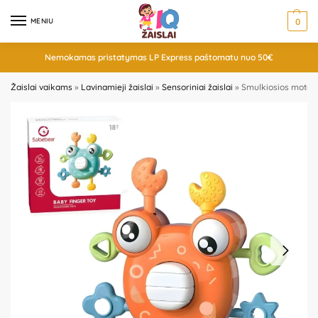
MENIU
0
Nemokamas pristatymas LP Express paštomatu nuo 50€
Žaislai vaikams
»
Lavinamieji žaislai
»
Sensoriniai žaislai
»
Smulkiosios motorik