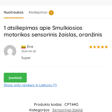
Nuotraukos
Atsiliepimai
1
1 atsiliepimas apie
Smulkiosios
motorikos sensorinis žaislas, oranžinis
Eva
2024-04-28
Super
Įvertinti
Show only reviews in Lietuvių (1)
Produkto kodas:
CPT44O
Kategorijos:
Sensoriniai žaislai