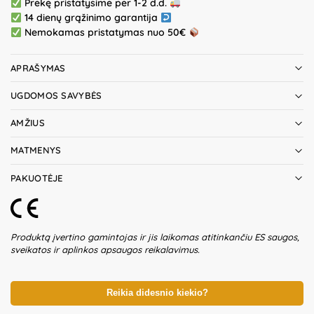
Prekę pristatysime per 1-2 d.d.
14 dienų grąžinimo garantija
Nemokamas pristatymas nuo 50€
APRAŠYMAS
UGDOMOS SAVYBĖS
AMŽIUS
MATMENYS
PAKUOTĖJE
Produktą įvertino gamintojas ir jis laikomas atitinkančiu ES saugos,
sveikatos ir aplinkos apsaugos reikalavimus.
Reikia didesnio kiekio?