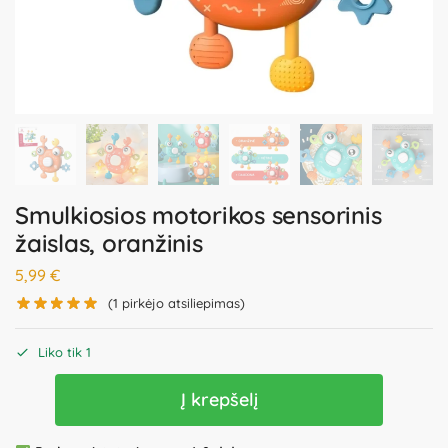
Smulkiosios motorikos sensorinis
žaislas, oranžinis
5,99
€
(
1
pirkėjo atsiliepimas)
Liko tik 1
Į krepšelį