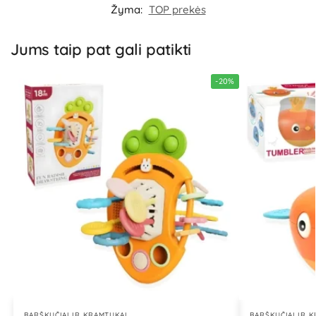
Žyma:
TOP prekės
Jums taip pat gali patikti
-20%
BARŠKUČIAI IR KRAMTUKAI
BARŠKUČIAI IR 