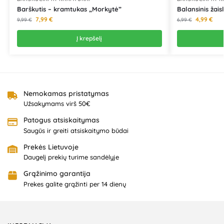
Barškutis – kramtukas „Morkytė”
Balansinis žais
7,99
€
4,99
€
9,99
€
6,99
€
Į krepšelį
Nemokamas pristatymas
Užsakymams virš 50€
Patogus atsiskaitymas
Saugūs ir greiti atsiskaitymo būdai
Prekės Lietuvoje
Daugelį prekių turime sandėlyje
Grąžinimo garantija
Prekes galite grąžinti per 14 dienų