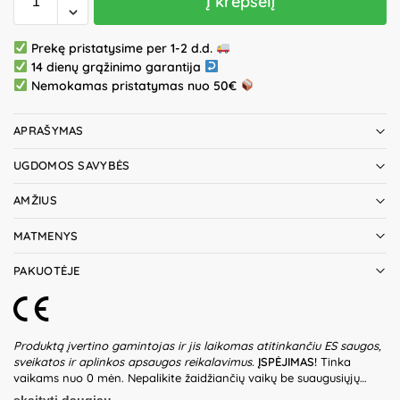
Į krepšelį
Prekę pristatysime per 1-2 d.d.
14 dienų grąžinimo garantija
Nemokamas pristatymas nuo 50€
APRAŠYMAS
UGDOMOS SAVYBĖS
AMŽIUS
MATMENYS
PAKUOTĖJE
Produktą įvertino gamintojas ir jis laikomas atitinkančiu ES saugos,
sveikatos ir aplinkos apsaugos reikalavimus.
ĮSPĖJIMAS!
Tinka
vaikams nuo 0 mėn. Nepalikite žaidžiančių vaikų be suaugusiųjų
priežiūros. Žaislą dezinfekuoti galite palaikant jį 2-3 min.