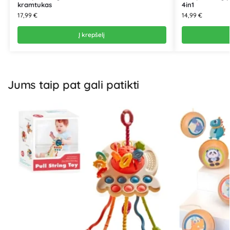
kramtukas
4in1
17,99
€
14,99
€
Į krepšelį
Jums taip pat gali patikti