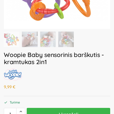
Woopie Baby sensorinis barškutis -
kramtukas 2in1
9,99
€
Turime