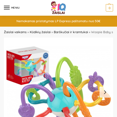
MENIU
0
Nemokamas pristatymas LP Express paštomatu nuo 50€
Žaislai vaikams
»
Kūdikių žaislai
»
Barškučiai ir kramtukai
»
Woopie Baby sens