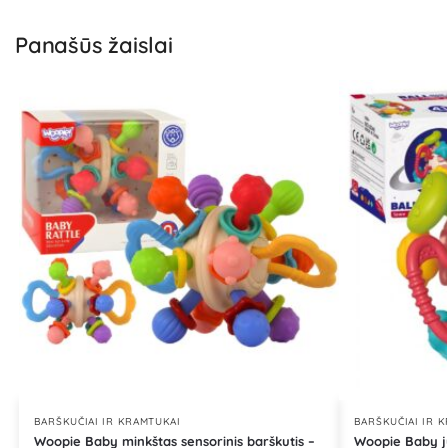
Panašūs žaislai
BARŠKUČIAI IR KRAMTUKAI
BARŠKUČIAI IR 
Woopie Baby minkštas sensorinis barškutis –
Woopie Baby ju