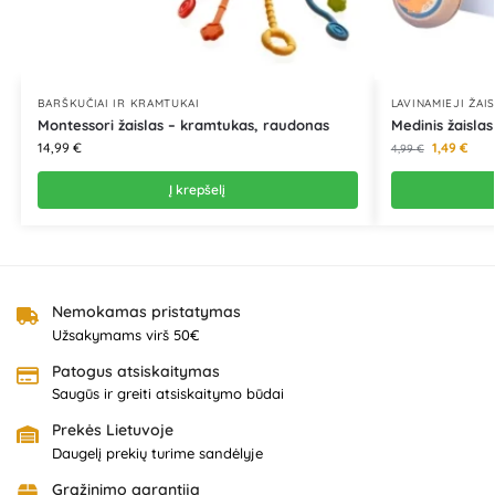
BARŠKUČIAI IR KRAMTUKAI
LAVINAMIEJI ŽAIS
Montessori žaislas – kramtukas, raudonas
Medinis žaislas
14,99
€
1,49
€
4,99
€
Į krepšelį
Nemokamas pristatymas
Užsakymams virš 50€
Patogus atsiskaitymas
Saugūs ir greiti atsiskaitymo būdai
Prekės Lietuvoje
Daugelį prekių turime sandėlyje
Grąžinimo garantija