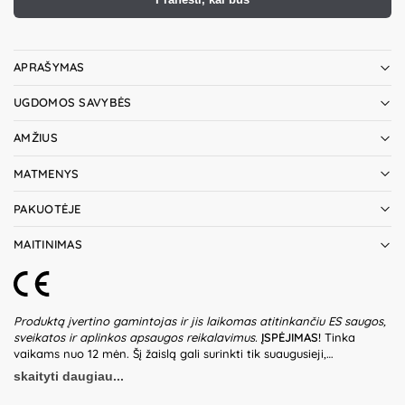
APRAŠYMAS
UGDOMOS SAVYBĖS
AMŽIUS
MATMENYS
PAKUOTĖJE
MAITINIMAS
Produktą įvertino gamintojas ir jis laikomas atitinkančiu ES saugos,
sveikatos ir aplinkos apsaugos reikalavimus.
ĮSPĖJIMAS!
Tinka
vaikams nuo 12 mėn. Šį žaislą gali surinkti tik suaugusieji,
vadovaudamiesi pakuotėje esančia instrukcija. Nesurinktą žaislą
skaityti daugiau...
saugoti nuo vaikų – pakuotėje gali būti smulkių ir aštrių detalių,
kurios gali sukelti užspringimo pavojų. Netinkamai surinktas žaislas