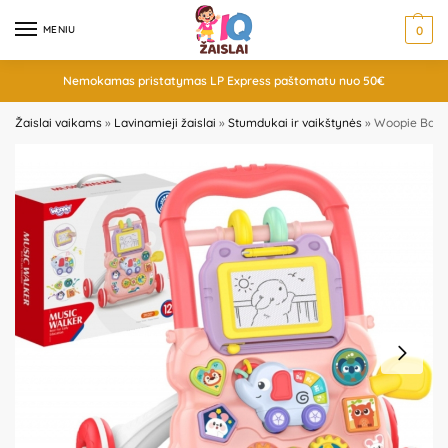
MENIU
0
Nemokamas pristatymas LP Express paštomatu nuo 50€
Žaislai vaikams
»
Lavinamieji žaislai
»
Stumdukai ir vaikštynės
»
Woopie Baby 