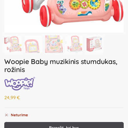
Woopie Baby muzikinis stumdukas,
rožinis
24,99
€
Neturime
Pranešti, kai bus