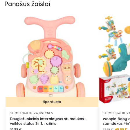
Panašūs žaislai
Išparduota
STUMDUKAI IR VAIKŠTYNĖS
STUMDUKAI IR V
Daugiafunkcinis interaktyvus stumdukas –
Woopie Baby da
veiklos stalas 3in1, rožinis
stumdukas 4in
33,99
€
49,99
€
53,99
€