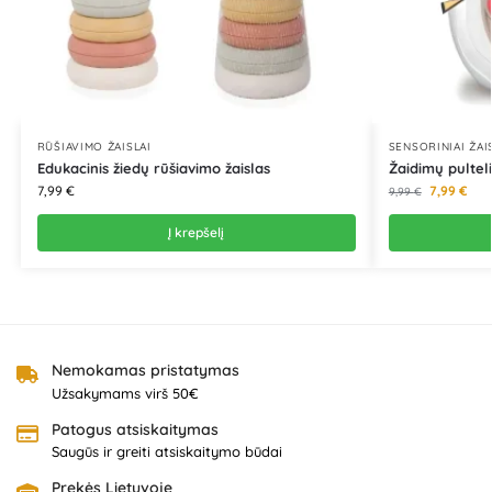
RŪŠIAVIMO ŽAISLAI
SENSORINIAI ŽAI
Edukacinis žiedų rūšiavimo žaislas
Žaidimų pulteli
7,99
€
7,99
€
9,99
€
Į krepšelį
Nemokamas pristatymas
Užsakymams virš 50€
Patogus atsiskaitymas
Saugūs ir greiti atsiskaitymo būdai
Prekės Lietuvoje