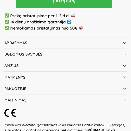
Į krepšelį
Prekę pristatysime per 1-2 d.d.
14 dienų grąžinimo garantija
Nemokamas pristatymas nuo 50€
APRAŠYMAS
UGDOMOS SAVYBĖS
AMŽIUS
MATMENYS
PAKUOTĖJE
MAITINIMAS
Produktą įvertino gamintojas ir jis laikomas atitinkančiu ES saugos,
sveikatos ir aplinkos apsaugos reikalavimus.
ĮSPĖJIMAS!
Tinka