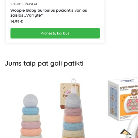
VONIOS ŽAISLAI
Woopie Baby burbulus pučiantis vonios
žaislas „Varlytė”
14,99
€
Pranešti, kai bus
Jums taip pat gali patikti