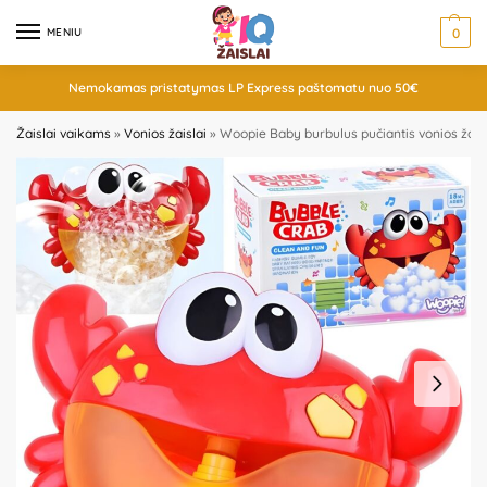
MENIU
0
Nemokamas pristatymas LP Express paštomatu nuo 50€
Žaislai vaikams
»
Vonios žaislai
»
Woopie Baby burbulus pučiantis vonios žais