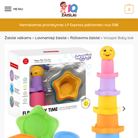
MENIU
0
Nemokamas pristatymas LP Express paštomatu nuo 50€
Žaislai vaikams
»
Lavinamieji žaislai
»
Rūšiavimo žaislai
»
Woopie Baby bokšta