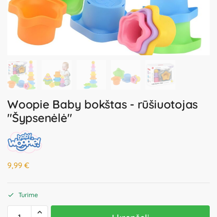
Woopie Baby bokštas - rūšiuotojas
"Šypsenėlė"
9,99
€
Turime