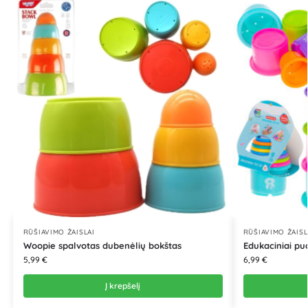
RŪŠIAVIMO ŽAISLAI
RŪŠIAVIMO ŽAISL
Woopie spalvotas dubenėlių bokštas
Edukaciniai puod
5,99
€
6,99
€
Į krepšelį