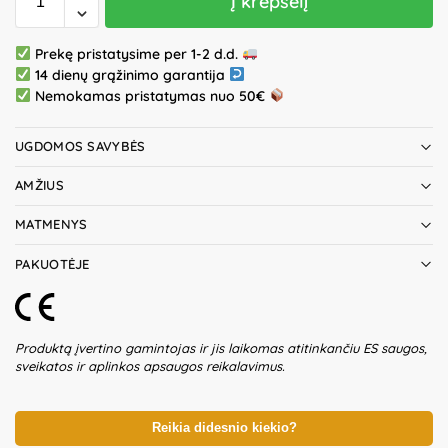
Į krepšelį
Prekę pristatysime per 1-2 d.d.
14 dienų grąžinimo garantija
Nemokamas pristatymas nuo 50€
UGDOMOS SAVYBĖS
AMŽIUS
MATMENYS
PAKUOTĖJE
Produktą įvertino gamintojas ir jis laikomas atitinkančiu ES saugos,
sveikatos ir aplinkos apsaugos reikalavimus.
Reikia didesnio kiekio?