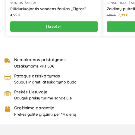
VONIOS ŽAISLAI
SENSORINIAI ŽAI
Plūduriuojantis vandens žaislas „Tigras”
Žaidimų pulteli
4,99
€
7,99
€
9,99
€
Į krepšelį
Nemokamas pristatymas
Užsakymams virš 50€
Patogus atsiskaitymas
Saugūs ir greiti atsiskaitymo būdai
Prekės Lietuvoje
Daugelį prekių turime sandėlyje
Grąžinimo garantija
Prekes galite grąžinti per 14 dienų