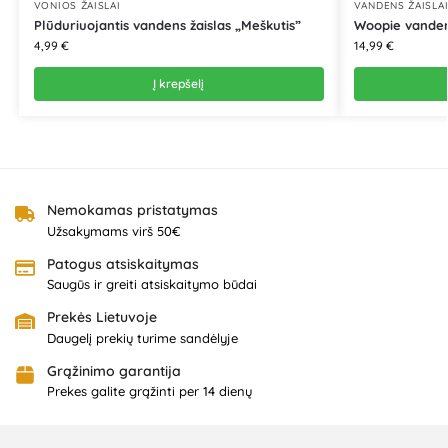
VONIOS ŽAISLAI
VANDENS ŽAISLA
Plūduriuojantis vandens žaislas „Meškutis”
Woopie vandens
4,99
€
14,99
€
Į krepšelį
Nemokamas pristatymas
Užsakymams virš 50€
Patogus atsiskaitymas
Saugūs ir greiti atsiskaitymo būdai
Prekės Lietuvoje
Daugelį prekių turime sandėlyje
Grąžinimo garantija
Prekes galite grąžinti per 14 dienų