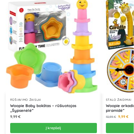
RŪŠIAVIMO ŽAISLAI
STALO ŽAIDIMAI
Woopie Baby bokštas – rūšiuotojas
Woopie arkadin
„Šypsenėlė”
piramidė”
9,99
€
9,99
€
10,99
€
Į krepšelį