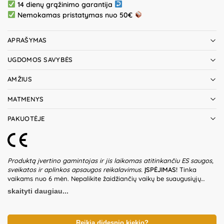
14 dienų grąžinimo garantija
Nemokamas pristatymas nuo 50€
APRAŠYMAS
UGDOMOS SAVYBĖS
AMŽIUS
MATMENYS
PAKUOTĖJE
Produktą įvertino gamintojas ir jis laikomas atitinkančiu ES saugos,
sveikatos ir aplinkos apsaugos reikalavimus.
ĮSPĖJIMAS!
Tinka
vaikams nuo 6 mėn. Nepalikite žaidžiančių vaikų be suaugusiųjų
priežiūros. Prieš naudodami žaislą patikrinkite žaislo ir detalių būklę.
skaityti daugiau...
Nenaudokite žaislo, jeigu kuri nors iš dalių yra pažeista. Pakuotė
nėra gaminio dalis – būtina ją pašalinti, kai tik gaminys yra
išpakuojamas. Produkto dizainas ir spalvos gali nežymiai skirtis.
Išsaugokite pakuotės informaciją ateičiai. Kilmės šalis – Kinija.
Reikia didesnio kiekio?