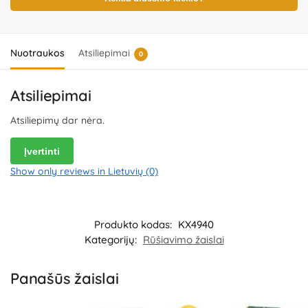
Importuotojas:
KIK Sp. z o.o. Sp.K, al. 1000-lecia Panstwa Polskiego
8, 15-111 Bialystok, Poland.
Platintojas:
UAB „Commerce plus“,
Partizanų g. 66-38, Kaunas, Lietuva.
Nuotraukos
Atsiliepimai
0
Atsiliepimai
Atsiliepimų dar nėra.
Įvertinti
Show only reviews in Lietuvių (0)
Produkto kodas:
KX4940
Kategorijų:
Rūšiavimo žaislai
Panašūs žaislai