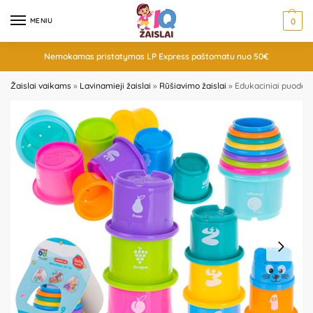
MENIU
0
Nemokamas pristatymas LP Express paštomatu nuo 50€
Žaislai vaikams
»
Lavinamieji žaislai
»
Rūšiavimo žaislai
»
Edukaciniai puodeliai