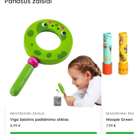
Panašūs žaislai
MONTESSORI ŽAISLAI
SENSORINIAI ŽAI
Viga žaislinis padidinimo stiklas
Woopie Green k
8,99
€
7,99
€