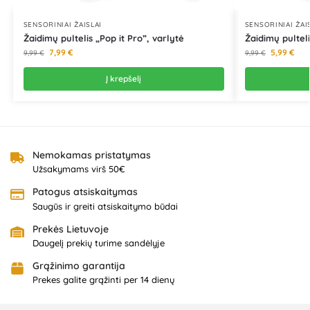
SENSORINIAI ŽAISLAI
SENSORINIAI ŽAI
Žaidimų pultelis „Pop it Pro”, varlytė
Žaidimų pulteli
7,99
€
5,99
€
9,99
€
9,99
€
Į krepšelį
Nemokamas pristatymas
Užsakymams virš 50€
Patogus atsiskaitymas
Saugūs ir greiti atsiskaitymo būdai
Prekės Lietuvoje
Daugelį prekių turime sandėlyje
Grąžinimo garantija
Prekes galite grąžinti per 14 dienų