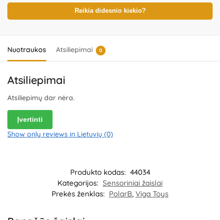
Poludniowa 29A, 05-540 Jeziorko, Poland.
Platintojas:
UAB
„Commerce plus“, Partizanų g. 66-38, Kaunas, Lietuva.
Reikia didesnio kiekio?
Nuotraukos
Atsiliepimai
0
Atsiliepimai
Atsiliepimų dar nėra.
Įvertinti
Show only reviews in Lietuvių (0)
Produkto kodas:
44034
Kategorijos:
Sensoriniai žaislai
Prekės ženklas:
PolarB
,
Viga Toys