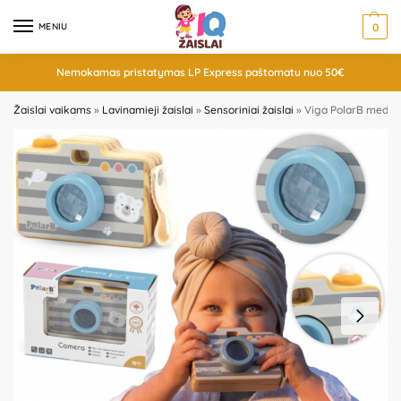
MENIU
0
Nemokamas pristatymas LP Express paštomatu nuo 50€
Žaislai vaikams
»
Lavinamieji žaislai
»
Sensoriniai žaislai
»
Viga PolarB medini