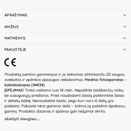
APRAŠYMAS
AMŽIUS
MATMENYS
PAKUOTĖJE
Produktą įvertino gamintojas ir jis laikomas atitinkančiu ES saugos,
sveikatos ir aplinkos apsaugos reikalavimus.
Medinis fotoaparatas –
kaleidoskopas (
44034
)
ĮSPĖJIMAS!
Tinka vaikams nuo 18 mėn. Nepalikite žaidžiančių vaikų
be suaugusiųjų priežiūros. Prieš naudodami žaislą patikrinkite žaislo
ir detalių būklę. Nenaudokite žaislo, jeigu kuri nors iš dalių yra
pažeista. Pakuotė nėra gaminio dalis – būtina ją pašalinti išpakavus
gaminį. Produkto dizainas ir spalvos gali nežymiai skirtis.
Išsaugokite pakuotės informaciją ateičiai. Kilmės šalis – Kinija.
skaityti daugiau...
Gamintojas:
Ningbo Viga International Co., Ltd., 20F, 588 Canghai
Road, 315040 Ningbo, China.
Importuotojas:
IBTK Kozicka Sp.K, ul.