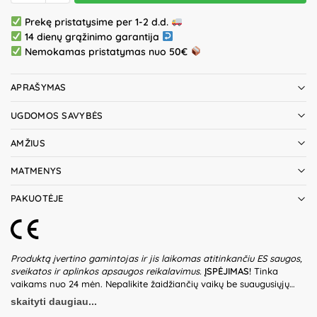
Prekę pristatysime per 1-2 d.d.
14 dienų grąžinimo garantija
Nemokamas pristatymas nuo 50€
APRAŠYMAS
UGDOMOS SAVYBĖS
AMŽIUS
MATMENYS
PAKUOTĖJE
Produktą įvertino gamintojas ir jis laikomas atitinkančiu ES saugos,
sveikatos ir aplinkos apsaugos reikalavimus.
ĮSPĖJIMAS!
Tinka
vaikams nuo 24 mėn. Nepalikite žaidžiančių vaikų be suaugusiųjų
priežiūros. Prieš naudodami žaislą patikrinkite žaislo ir detalių būklę.
skaityti daugiau...
Nenaudokite žaislo, jeigu kuri nors iš dalių yra pažeista. Pakuotė