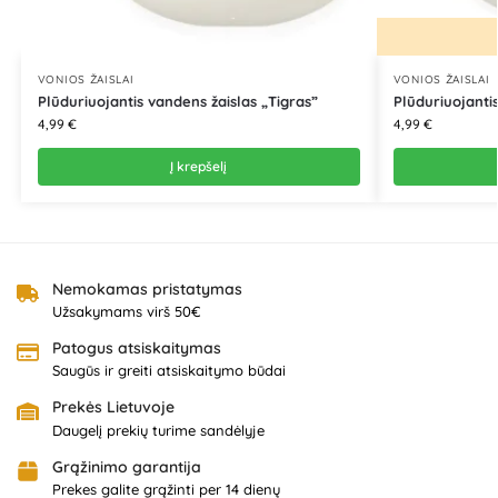
VONIOS ŽAISLAI
VONIOS ŽAISLAI
Plūduriuojantis vandens žaislas „Tigras”
Plūduriuojantis
4,99
€
4,99
€
Į krepšelį
Nemokamas pristatymas
Užsakymams virš 50€
Patogus atsiskaitymas
Saugūs ir greiti atsiskaitymo būdai
Prekės Lietuvoje
Daugelį prekių turime sandėlyje
Grąžinimo garantija
Prekes galite grąžinti per 14 dienų