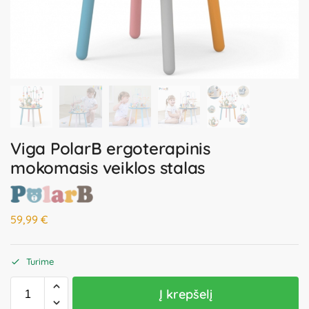
Viga PolarB ergoterapinis
mokomasis veiklos stalas
59,99
€
Turime
Į krepšelį