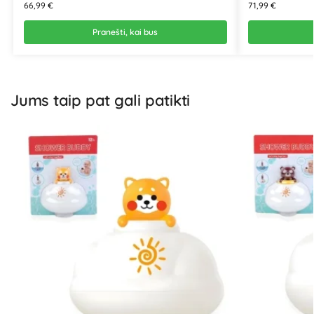
66,99
€
71,99
€
Pranešti, kai bus
Jums taip pat gali patikti