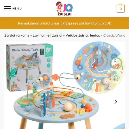
MENIU
0
Nemokamas pristatymas LP Express paštomatu nuo 50€
Žaislai vaikams
»
Lavinamieji žaislai
»
Veiklos žaislai, lentos
»
Classic World m