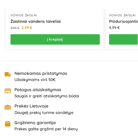
VONIOS ŽAISLAI
VONIOS ŽAISLAI
Žaisliniai vandens laiveliai
Plūduriuojanti
2,99
€
4,99
€
3,99
€
Į krepšelį
Nemokamas pristatymas
Užsakymams virš 50€
Patogus atsiskaitymas
Saugūs ir greiti atsiskaitymo būdai
Prekės Lietuvoje
Daugelį prekių turime sandėlyje
Grąžinimo garantija
Prekes galite grąžinti per 14 dienų