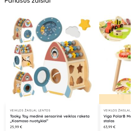
Panašūs žaislai
VEIKLOS ŽAISLAI, LENTOS
VEIKLOS ŽAISLAI
Tooky Toy medinė sensorinė veiklos raketa
Viga PolarB Mo
„Kosmoso nuotykiai”
stalas
25,99
€
63,99
€