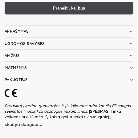
Pranešti, kai bus
APRAŠYMAS
UGDOMOS SAVYBĖS
AMŽIUS
MATMENYS
PAKUOTĖJE
Produktą įvertino gamintojas ir jis laikomas atitinkančiu ES saugos,
sveikatos ir aplinkos apsaugos reikalavimus.
ĮSPĖJIMAS!
Tinka
vaikams nuo 18 mėn. Šį žaislą gali surinkti tik suaugusieji,
vadovaudamiesi pakuotėje esančia instrukcija. Nesurinktą žaislą
skaityti daugiau...
saugoti nuo vaikų – pakuotėje gali būti smulkių ir aštrių detalių,
kurios gali sukelti užspringimo pavojų. Netinkamai surinktas žaislas