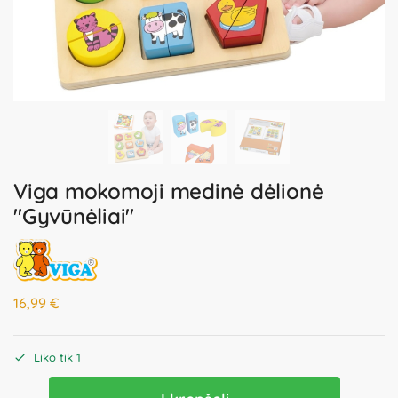
Viga mokomoji medinė dėlionė
"Gyvūnėliai"
16,99
€
Liko tik 1