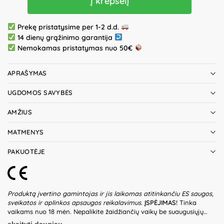
Į krepšelį
Prekę pristatysime per 1-2 d.d.
14 dienų grąžinimo garantija
Nemokamas pristatymas nuo 50€
APRAŠYMAS
UGDOMOS SAVYBĖS
AMŽIUS
MATMENYS
PAKUOTĖJE
Produktą įvertino gamintojas ir jis laikomas atitinkančiu ES saugos,
sveikatos ir aplinkos apsaugos reikalavimus.
ĮSPĖJIMAS!
Tinka
vaikams nuo 18 mėn. Nepalikite žaidžiančių vaikų be suaugusiųjų
priežiūros. Prieš naudodami žaislą patikrinkite žaislo ir detalių būklę.