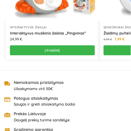
INTERAKTYVŪS ŽAISLAI
SENSORINIAI ŽAI
Interaktyvus muzikinis žaislas „Pingvinas”
Žaidimų pulteli
24,99
€
7,99
€
9,99
€
Į krepšelį
Nemokamas pristatymas
Užsakymams virš 50€
Patogus atsiskaitymas
Saugūs ir greiti atsiskaitymo būdai
Prekės Lietuvoje
Daugelį prekių turime sandėlyje
Grąžinimo garantija