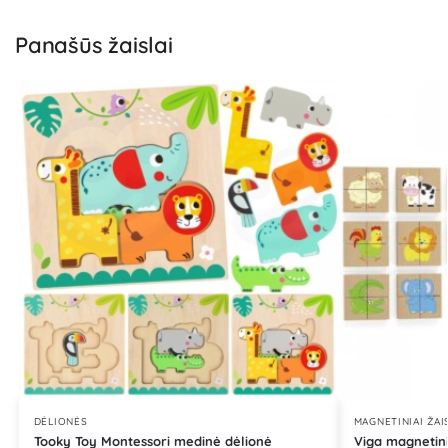
Panašūs žaislai
DĖLIONĖS
MAGNETINIAI ŽAI
Tooky Toy Montessori medinė dėlionė
Viga magnetini