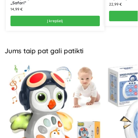
„Safari”
22,99
€
14,99
€
Į krepšelį
Jums taip pat gali patikti