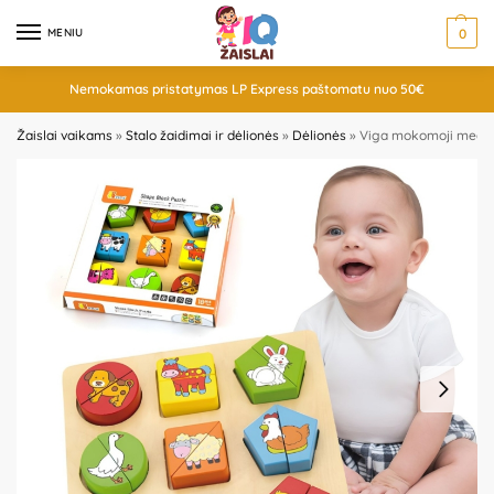
MENIU
0
Nemokamas pristatymas LP Express paštomatu nuo 50€
Žaislai vaikams
»
Stalo žaidimai ir dėlionės
»
Dėlionės
»
Viga mokomoji medinė