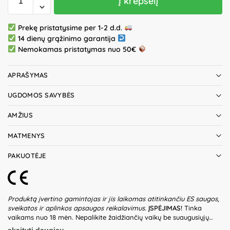
Į krepšelį
Prekę pristatysime per 1-2 d.d.
14 dienų grąžinimo garantija
Nemokamas pristatymas nuo 50€
APRAŠYMAS
UGDOMOS SAVYBĖS
AMŽIUS
MATMENYS
PAKUOTĖJE
Produktą įvertino gamintojas ir jis laikomas atitinkančiu ES saugos,
sveikatos ir aplinkos apsaugos reikalavimus.
ĮSPĖJIMAS!
Tinka
vaikams nuo 18 mėn. Nepalikite žaidžiančių vaikų be suaugusiųjų
priežiūros. Prieš naudodami žaislą patikrinkite žaislo ir detalių būklę.