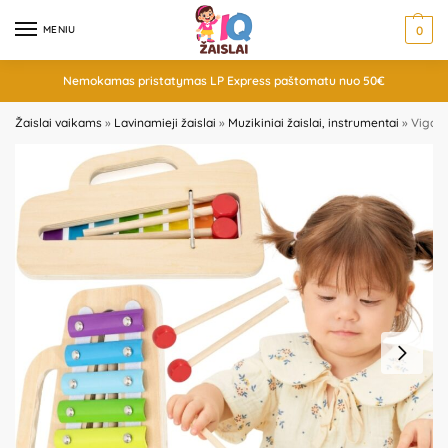
MENIU
0
Nemokamas pristatymas LP Express paštomatu nuo 50€
Žaislai vaikams
»
Lavinamieji žaislai
»
Muzikiniai žaislai, instrumentai
»
Viga m