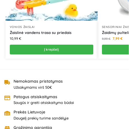
VONIOS ŽAISLAI
SENSORINIAI ŽAI
Žaislinė vandens trasa su priedais
Žaidimų pulteli
10,99
€
7,99
€
9,99
€
Į krepšelį
Nemokamas pristatymas
Užsakymams virš 50€
Patogus atsiskaitymas
Saugūs ir greiti atsiskaitymo būdai
Prekės Lietuvoje
Daugelį prekių turime sandėlyje
Grąžinimo garantija