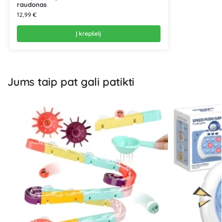
raudonas
12,99
€
Į krepšelį
Jums taip pat gali patikti