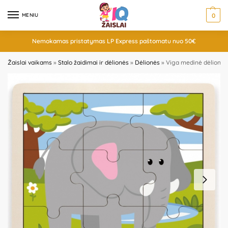
MENIU
0
Nemokamas pristatymas LP Express paštomatu nuo 50€
Žaislai vaikams
»
Stalo žaidimai ir dėlionės
»
Dėlionės
»
Viga medinė dėlionė „