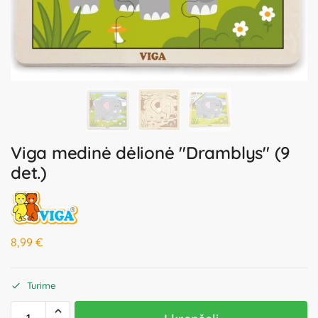
Viga medinė dėlionė "Dramblys" (9
det.)
8,99
€
Turime