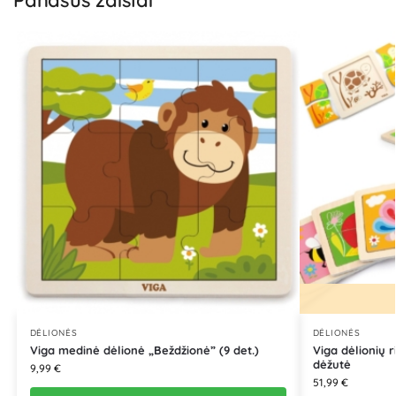
Panašūs žaislai
DĖLIONĖS
DĖLIONĖS
Viga medinė dėlionė „Beždžionė” (9 det.)
Viga dėlionių r
dėžutė
9,99
€
51,99
€