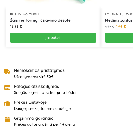
RŪŠIAVIMO ŽAISLAI
LAVINAMIEJI ŽAIS
Žaislinė formų rūšiavimo dėžutė
Medinis žaislas
12,99
€
1,49
€
4,99
€
Į krepšelį
Nemokamas pristatymas
Užsakymams virš 50€
Patogus atsiskaitymas
Saugūs ir greiti atsiskaitymo būdai
Prekės Lietuvoje
Daugelį prekių turime sandėlyje
Grąžinimo garantija
Prekes galite grąžinti per 14 dienų