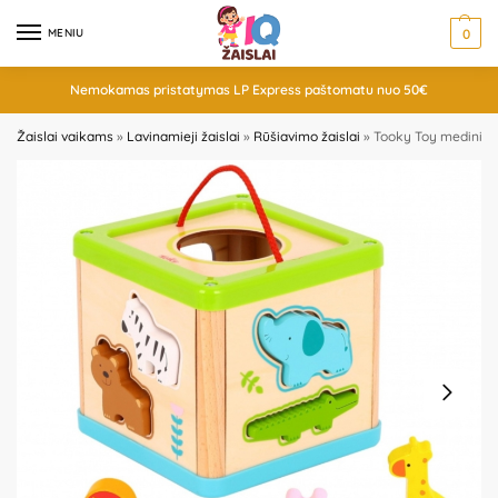
MENIU
0
Nemokamas pristatymas LP Express paštomatu nuo 50€
Žaislai vaikams
»
Lavinamieji žaislai
»
Rūšiavimo žaislai
»
Tooky Toy medinis k