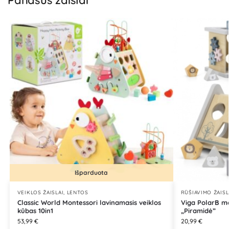
Panašūs žaislai
Išparduota
VEIKLOS ŽAISLAI, LENTOS
RŪŠIAVIMO ŽAISL
Classic World Montessori lavinamasis veiklos
Viga PolarB me
kūbas 10in1
„Piramidė”
53,99
€
20,99
€