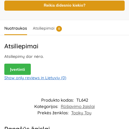
Reikia didesnio kiekio?
Nuotraukos
Atsiliepimai
0
Atsiliepimai
Atsiliepimų dar nėra.
Įvertinti
Show only reviews in Lietuvių (0)
Produkto kodas:
TL642
Kategorijos:
Rūšiavimo žaislai
Prekės ženklas:
Tooky Toy