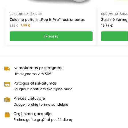
SENSORINIAI ŽAISLAI
RŪŠIAVIMO ŽAISL
Žaidimų pultelis „Pop it Pro”, astronautas
Žaislinė formų
7,99
€
12,99
€
9,99
€
Į krepšelį
Nemokamas pristatymas
Užsakymams virš 50€
Patogus atsiskaitymas
Saugūs ir greiti atsiskaitymo būdai
Prekės Lietuvoje
Daugelį prekių turime sandėlyje
Grąžinimo garantija
Prekes galite grąžinti per 14 dienų