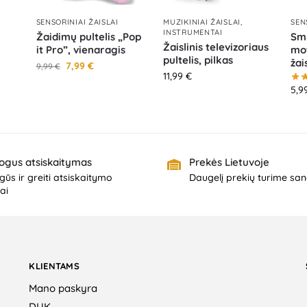
SENSORINIAI ŽAISLAI
MUZIKINIAI ŽAISLAI,
SEN
INSTRUMENTAI
Žaidimų pultelis „Pop
Smu
Žaislinis televizoriaus
it Pro”, vienaragis
mot
pultelis, pilkas
žai
7,99
€
9,99
€
11,99
€
5,9
ogus atsiskaitymas
Prekės Lietuvoje
ūs ir greiti atsiskaitymo
Daugelį prekių turime san
ai
KLIENTAMS
Mano paskyra
DUK