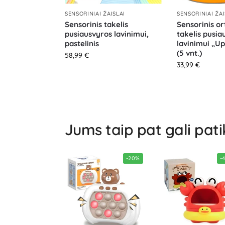
SENSORINIAI ŽAISLAI
SENSORINIAI ŽAI
Sensorinis takelis
Sensorinis or
pusiausvyros lavinimui,
takelis pusia
pastelinis
lavinimui „U
(5 vnt.)
58,99
€
33,99
€
Jums taip pat gali pati
-20%
-