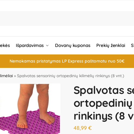
rekės
Išpardavimas
Dovanų kuponas
Prekių ženklai
S
Nemokamas pristatymas LP Express paštomatu nuo 50€
limėliai
»
Spalvotas sensorinių ortopedinių kilimėlių rinkinys (8 vnt.)
Spalvotas s
ortopedinių 
rinkinys (8 v
48,99
€