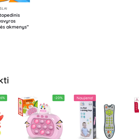
SLAI
topedinis
usvyros
pės akmenys”
kti
46%
-20%
Naujiena!