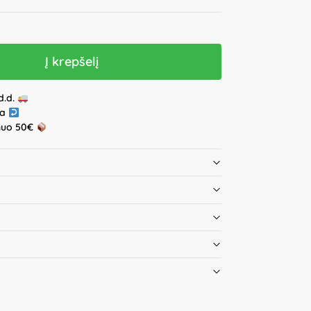
Į krepšelį
d.d.
ja
nuo 50€