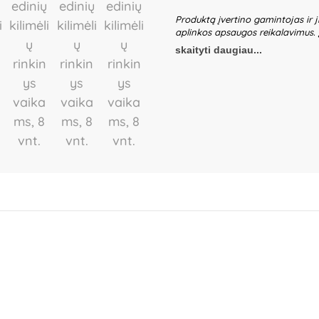
Produktą įvertino gamintojas ir j
aplinkos apsaugos reikalavimus.
žaidžiančių vaikų be suaugusiųjų p
skaityti daugiau...
ir detalių būklę. Nenaudokite žais
gaminio dalis – būtina ją pašalin
gali nežymiai skirtis. Išsaugokite 
Importuotojas:
KIK Sp. z o.o. Sp.
Bialystok, Poland.
Platintojas:
UA
Lietuva.