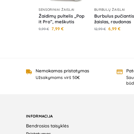
SENSORINIAI ŽAISLAI
BURBULŲ ŽAISLAI
Žaidimų pultelis „Pop
Burbulus pučiantis
it Pro”, meškutis
žaislas, raudonas
7,99
€
6,99
€
9,99
€
12,99
€
Nemokamas pristatymas
Pat
Užsakymams virš 50€
Saug
būd
INFORMACIJA
Bendrosios taisyklės
Pristatymas