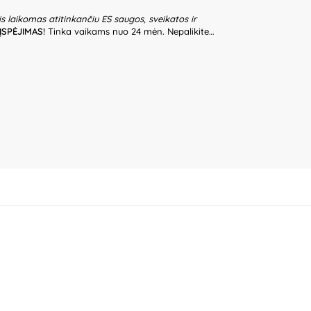
is laikomas atitinkančiu ES saugos, sveikatos ir
ĮSPĖJIMAS!
Tinka vaikams nuo 24 mėn. Nepalikite
riežiūros. Prieš naudodami žaislą patikrinkite žaislo
lo, jeigu kuri nors iš dalių yra pažeista. Pakuotė nėra
ti išpakavus gaminį. Produkto dizainas ir spalvos
pakuotės informaciją ateičiai. Kilmės šalis – Kinija.
K, al. 1000-lecia Panstwa Polskiego 8, 15-111
B „Commerce plus“, Partizanų g. 66-38, Kaunas,