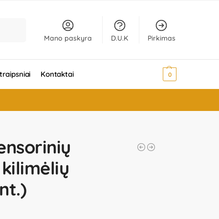
Ieškoti
Mano paskyra
D.U.K
Pirkimas
traipsniai
Kontaktai
0,00
€
0
ensorinių
kilimėlių
nt.)