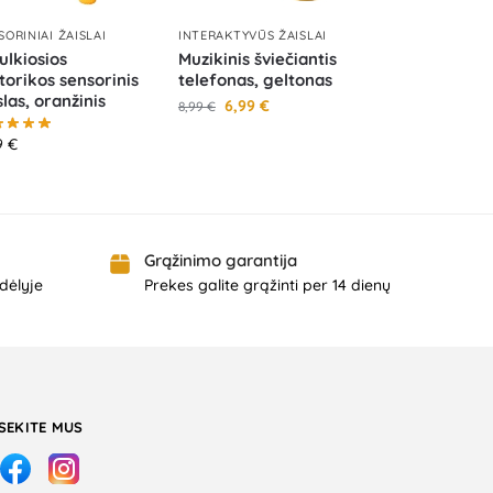
SORINIAI ŽAISLAI
INTERAKTYVŪS ŽAISLAI
lkiosios
Muzikinis šviečiantis
orikos sensorinis
telefonas, geltonas
slas, oranžinis
6,99
€
8,99
€
9
€
Grąžinimo garantija
dėlyje
Prekes galite grąžinti per 14 dienų
SEKITE MUS