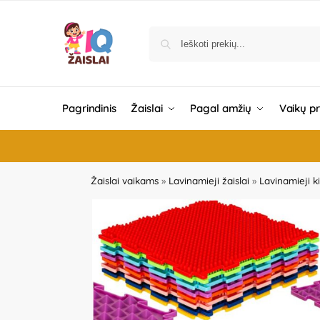
Pagrindinis
Žaislai
Pagal amžių
Vaikų p
Žaislai vaikams
»
Lavinamieji žaislai
»
Lavinamieji ki