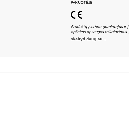
PAKUOTĖJE
Produktą įvertino gamintojas ir j
aplinkos apsaugos reikalavimus.
žaidžiančių vaikų be suaugusiųjų p
skaityti daugiau...
ir detalių būklę. Nenaudokite žais
gaminio dalis – būtina ją pašalin
gali nežymiai skirtis. Išsaugokite 
Gamintojas:
Classic Toys (Ningbo
Industry Park, Yinzhou District, 
Sp.K, ul. Poludniowa 29A, 05-540 
Partizanų g. 66-38, Kaunas, Lietu