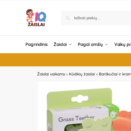
Pagrindinis
Žaislai
Pagal amžių
Vaikų p
Žaislai vaikams
»
Kūdikių žaislai
»
Barškučiai ir kra