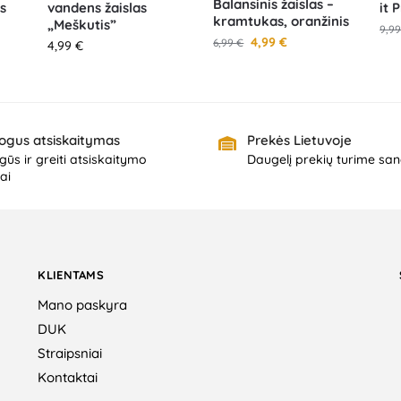
Balansinis žaislas –
s
vandens žaislas
it 
kramtukas, oranžinis
„Meškutis”
9,9
4,99
€
6,99
€
4,99
€
ogus atsiskaitymas
Prekės Lietuvoje
ūs ir greiti atsiskaitymo
Daugelį prekių turime san
ai
KLIENTAMS
Mano paskyra
DUK
Straipsniai
Kontaktai