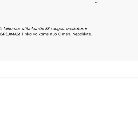
is laikomas atitinkančiu ES saugos, sveikatos ir
ĮSPĖJIMAS!
Tinka vaikams nuo 0 mėn. Nepalikite
riežiūros. Prieš naudodami žaislą patikrinkite žaislo
lo, jeigu kuri nors iš dalių yra pažeista. Pakuotė nėra
ti išpakavus gaminį. Produkto dizainas ir spalvos
pakuotės informaciją ateičiai. Kilmės šalis – Kinija.
) Co., Ltd., No. 8 Xinrui Road, Wuxiang Town
Ningbo, Zhejiang, China.
Importuotojas:
IBTK Kozicka
Jeziorko, Poland.
Platintojas:
UAB „Commerce plus“,
va.