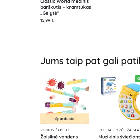
Classic World medinis
barškutis – kramtukas
„Gėlytė“
15,99
€
Jums taip pat gali pati
-
Išparduota
VONIOS ŽAISLAI
INTERAKTYVŪS ŽAISLA
Žaislinė vandens
Muzikinis šviečiant