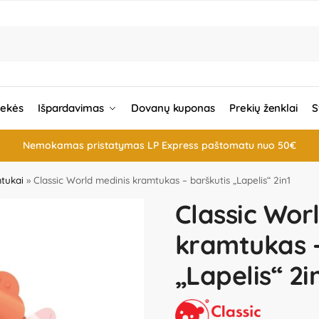
rekės
Išpardavimas
Dovanų kuponas
Prekių ženklai
S
Nemokamas pristatymas LP Express paštomatu nuo 50€
mtukai
»
Classic World medinis kramtukas – barškutis „Lapelis“ 2in1
Classic Wor
kramtukas –
„Lapelis“ 2i