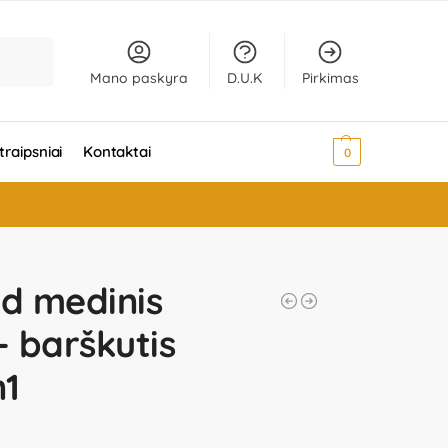
Ieškoti
Mano paskyra
D.U.K
Pirkimas
traipsniai
Kontaktai
0,00
€
0
ld medinis
 barškutis
n1