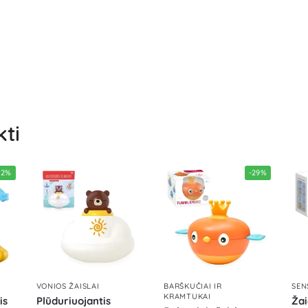
kti
22%
-29%
I
VONIOS ŽAISLAI
BARŠKUČIAI IR
SEN
KRAMTUKAI
is
Plūduriuojantis
Žai