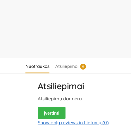
Nuotraukos
Atsiliepimai
0
Atsiliepimai
Atsiliepimų dar nėra.
Įvertinti
Show only reviews in Lietuvių (0)