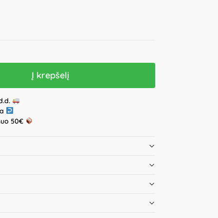
Į krepšelį
d.d.
ja
nuo 50€