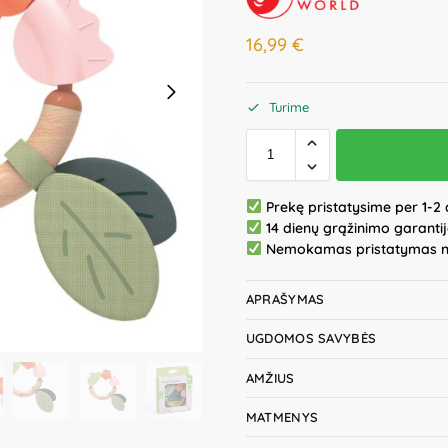
16,99
€
Turime
Prekę pristatysime per 1-2 
14 dienų grąžinimo garanti
Nemokamas pristatymas 
APRAŠYMAS
UGDOMOS SAVYBĖS
AMŽIUS
MATMENYS