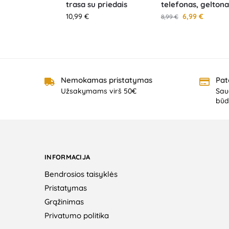
trasa su priedais
telefonas, geltona
10,99
€
6,99
€
8,99
€
Nemokamas pristatymas
Pat
Užsakymams virš 50€
Saug
būd
INFORMACIJA
Bendrosios taisyklės
Pristatymas
Grąžinimas
Privatumo politika