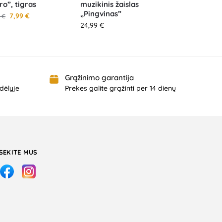
Pro”, tigras
muzikinis žaislas
„Pingvinas”
7,99
€
9
€
24,99
€
Grąžinimo garantija
dėlyje
Prekes galite grąžinti per 14 dienų
SEKITE MUS