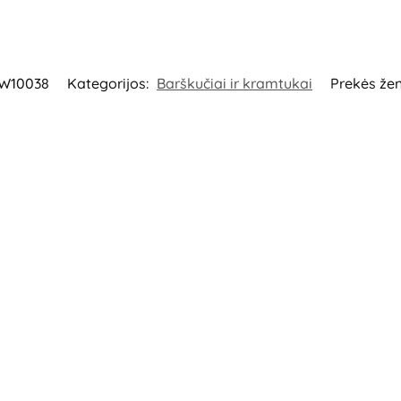
W10038
Kategorijos:
Barškučiai ir kramtukai
Prekės že