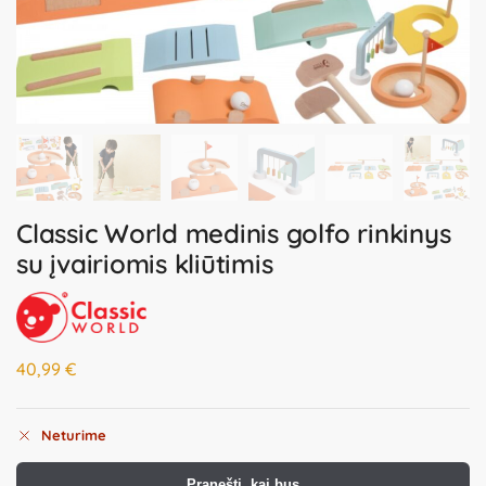
Classic World medinis golfo rinkinys
su įvairiomis kliūtimis
40,99
€
Neturime
Pranešti, kai bus