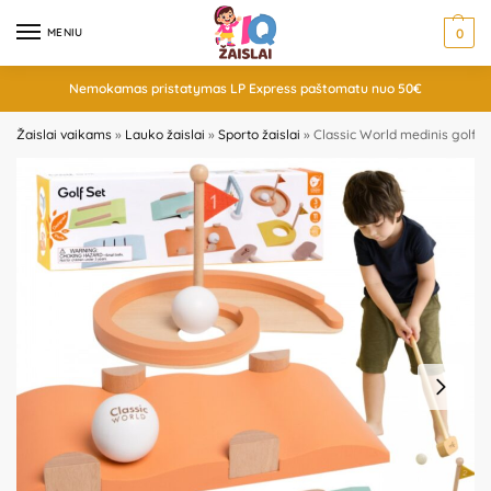
MENIU
0
Nemokamas pristatymas LP Express paštomatu nuo 50€
Žaislai vaikams
»
Lauko žaislai
»
Sporto žaislai
»
Classic World medinis golfo r