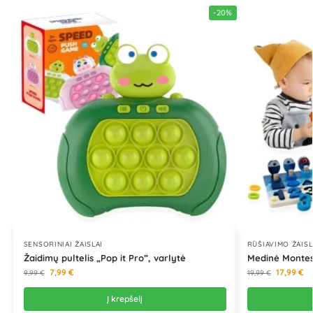
-20%
SENSORINIAI ŽAISLAI
RŪŠIAVIMO ŽAISL
Žaidimų pultelis „Pop it Pro”, varlytė
Medinė Montes
7,99
€
17,99
€
9,99
€
19,99
€
Į krepšelį