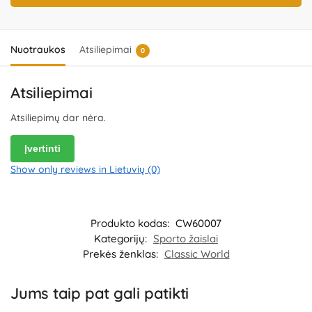
Gamintojas:
Classic Toys (Ningbo) Co., Ltd., No. 8 Xinrui Road,
Wuxiang Town Industry Park, Yinzhou District, Ningbo, Zhejiang,
China.
Importuotojas:
IBTK Kozicka Sp.K, ul. Poludniowa 29A, 05-540
Jeziorko, Poland.
Platintojas:
UAB „Commerce plus“, Partizanų g. 66-
Nuotraukos
Atsiliepimai
0
38, Kaunas, Lietuva.
Atsiliepimai
Atsiliepimų dar nėra.
Įvertinti
Show only reviews in Lietuvių (0)
Produkto kodas:
CW60007
Kategorijų:
Sporto žaislai
Prekės ženklas:
Classic World
Jums taip pat gali patikti