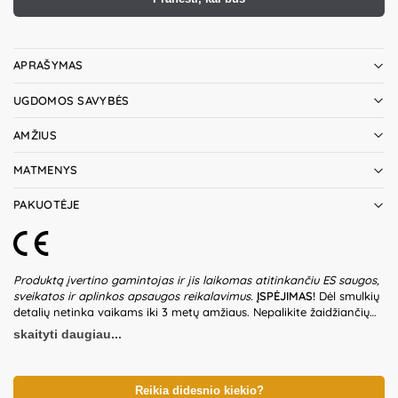
APRAŠYMAS
UGDOMOS SAVYBĖS
AMŽIUS
MATMENYS
PAKUOTĖJE
Produktą įvertino gamintojas ir jis laikomas atitinkančiu ES saugos,
sveikatos ir aplinkos apsaugos reikalavimus.
ĮSPĖJIMAS!
Dėl smulkių
detalių netinka vaikams iki 3 metų amžiaus. Nepalikite žaidžiančių
vaikų be suaugusiųjų priežiūros. Prieš naudodami žaislą patikrinkite
skaityti daugiau...
žaislo ir detalių būklę. Nenaudokite žaislo, jeigu kuri nors iš dalių yra
pažeista. Pakuotė nėra gaminio dalis – būtina ją pašalinti išpakavus
gaminį. Produkto dizainas ir spalvos gali nežymiai skirtis.
Išsaugokite pakuotės informaciją ateičiai. Kilmės šalis – Kinija.
Reikia didesnio kiekio?