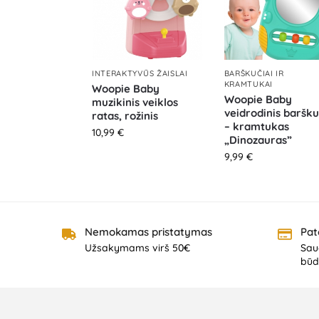
INTERAKTYVŪS ŽAISLAI
BARŠKUČIAI IR
KRAMTUKAI
Woopie Baby
Woopie Baby
muzikinis veiklos
veidrodinis baršku
ratas, rožinis
– kramtukas
10,99
€
„Dinozauras”
9,99
€
Nemokamas pristatymas
Pat
Užsakymams virš 50€
Saug
būd