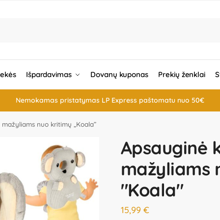
rekės
Išpardavimas
Dovanų kuponas
Prekių ženklai
S
Nemokamas pristatymas LP Express paštomatu nuo 50€
 mažyliams nuo kritimų „Koala”
Apsauginė 
mažyliams n
"Koala"
15,99
€