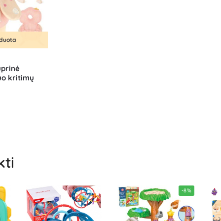
rduota
prinė
o kritimų
kti
-8%