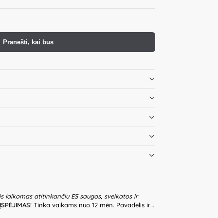
Pranešti, kai bus
is laikomas atitinkančiu ES saugos, sveikatos ir
ĮSPĖJIMAS!
Tinka vaikams nuo 12 mėn. Pavadėlis ir
o ar įsipainiojimo pavojų. Naudoti tik su suaugusių