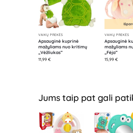
Išpa
VAIKŲ PREKĖS
VAIKŲ PREKĖS
Apsauginė kuprinė
Apsauginė ku
mažyliams nuo kritimų
mažyliams nu
„Vėžliukas”
„Fėja”
11,99
€
15,99
€
Jums taip pat gali pati