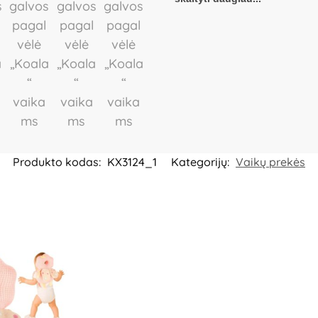
priežiūra. Šis gaminys nėra aps
kritimų ar traumų. Prieš naudojimą 
Reguliariai tikrinkite dirželių, sa
Laikyti atokiau nuo ugnies ir šil
pašalinti išpakavus gaminį. Produk
Išsaugokite pakuotės informaciją a
Sp. z o.o. Sp.K, al. 1000-lecia Pan
Poland.
Platintojas:
UAB „Commerc
Produkto kodas:
KX3124_1
Kategorijų:
Vaikų prekės