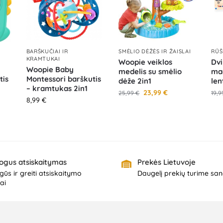
BARŠKUČIAI IR
SMĖLIO DĖŽĖS IR ŽAISLAI
RŪŠ
KRAMTUKAI
Woopie veiklos
Dvi
Woopie Baby
medelis su smėlio
ma
tis
Montessori barškutis
dėže 2in1
len
– kramtukas 2in1
23,99
€
25,99
€
19,
8,99
€
ogus atsiskaitymas
Prekės Lietuvoje
ūs ir greiti atsiskaitymo
Daugelį prekių turime san
ai