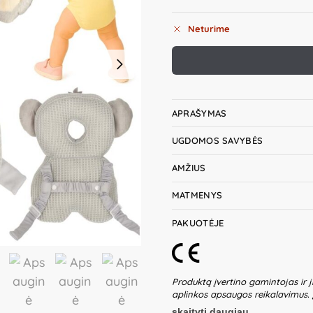
Neturime
APRAŠYMAS
UGDOMOS SAVYBĖS
AMŽIUS
MATMENYS
PAKUOTĖJE
Produktą įvertino gamintojas ir j
aplinkos apsaugos reikalavimus.
dirželiai gali sukelti pasismaugim
skaityti daugiau...