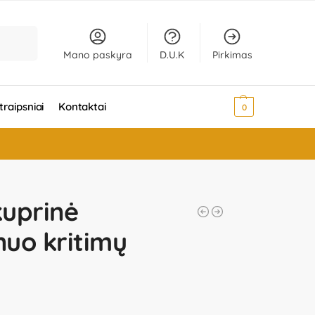
Ieškoti
Mano paskyra
D.U.K
Pirkimas
traipsniai
Kontaktai
0,00
€
0
kuprinė
uo kritimų