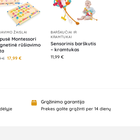
IAVIMO ŽAISLAI
BARŠKUČIAI IR
KRAMTUKAI
pusė Montessori
Sensorinis barškutis
gnetinė rūšiavimo
– kramtukas
ta
11,99
€
17,99
€
99
€
Grąžinimo garantija
dėlyje
Prekes galite grąžinti per 14 dienų