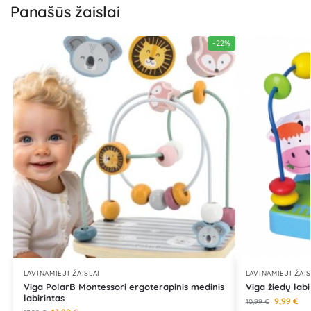
Panašūs žaislai
-22%
LAVINAMIEJI ŽAISLAI
LAVINAMIEJI ŽAIS
Viga PolarB Montessori ergoterapinis medinis
Viga žiedų lab
labirintas
9,99
€
10,99
€