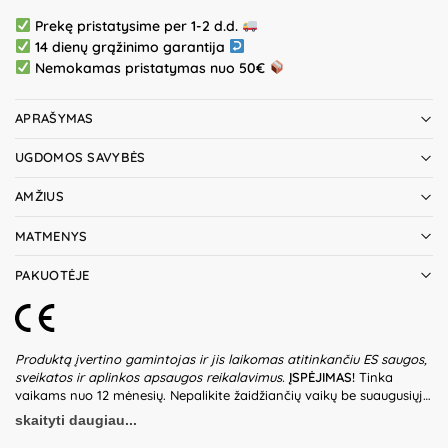
Prekę pristatysime per 1-2 d.d.
14 dienų grąžinimo garantija
Nemokamas pristatymas nuo 50€
APRAŠYMAS
UGDOMOS SAVYBĖS
AMŽIUS
MATMENYS
PAKUOTĖJE
Produktą įvertino gamintojas ir jis laikomas atitinkančiu ES saugos,
sveikatos ir aplinkos apsaugos reikalavimus.
ĮSPĖJIMAS!
Tinka
vaikams nuo 12 mėnesių. Nepalikite žaidžiančių vaikų be suaugusiųjų
priežiūros. Prieš naudodami žaislą patikrinkite žaislo ir detalių būklę.
skaityti daugiau...
Nenaudokite žaislo, jeigu kuri nors iš dalių yra pažeista. Pakuotė