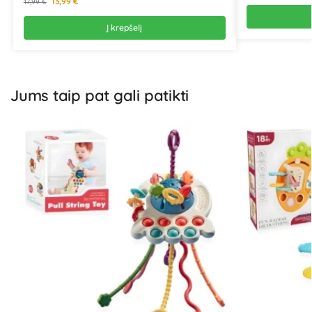
13,99
€
17,99
€
Į krepšelį
Jums taip pat gali patikti