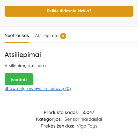
nėra gaminio dalis – būtina ją pašalinti išpakavus gaminį. Produkto
dizainas ir spalvos gali nežymiai skirtis. Išsaugokite pakuotės
informaciją ateičiai. Kilmės šalis – Kinija.
Reikia didesnio kiekio?
Importuotojas:
WOOPIE
Kozicka Sp.K, ul. Poludniowa 29A, 05-540 Jeziorko,
Poland.
Platintojas:
UAB „Commerce plus“, Partizanų g. 66-38,
Kaunas, Lietuva.
Nuotraukos
Atsiliepimai
0
Atsiliepimai
Atsiliepimų dar nėra.
Įvertinti
Show only reviews in Lietuvių (0)
Produkto kodas:
50047
Kategorijos:
Sensoriniai žaislai
Prekės ženklas:
Viga Toys