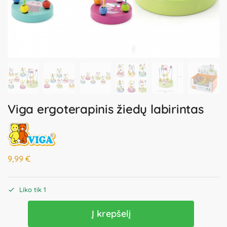
Viga ergoterapinis žiedų labirintas
9,99
€
Liko tik 1
Į krepšelį