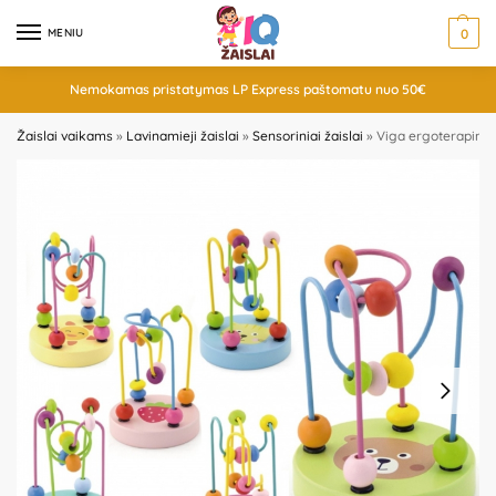
MENIU
0
Nemokamas pristatymas LP Express paštomatu nuo 50€
Žaislai vaikams
»
Lavinamieji žaislai
»
Sensoriniai žaislai
»
Viga ergoterapinis 