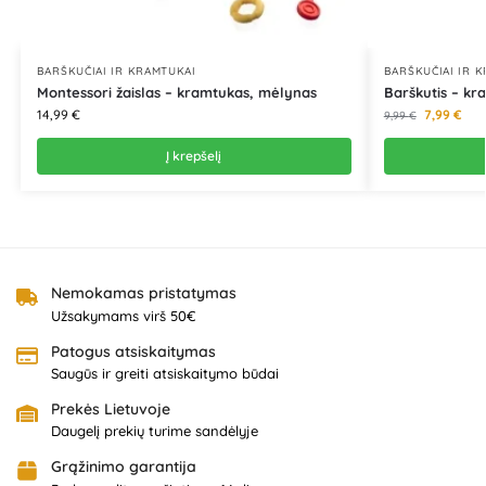
BARŠKUČIAI IR KRAMTUKAI
BARŠKUČIAI IR 
Montessori žaislas – kramtukas, mėlynas
Barškutis – k
14,99
€
7,99
€
9,99
€
Į krepšelį
Nemokamas pristatymas
Užsakymams virš 50€
Patogus atsiskaitymas
Saugūs ir greiti atsiskaitymo būdai
Prekės Lietuvoje
Daugelį prekių turime sandėlyje
Grąžinimo garantija