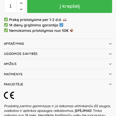
Į krepšelį
Prekę pristatysime per 1-2 d.d.
14 dienų grąžinimo garantija
Nemokamas pristatymas nuo 50€
APRAŠYMAS
UGDOMOS SAVYBĖS
AMŽIUS
MATMENYS
PAKUOTĖJE
Produktą įvertino gamintojas ir jis laikomas atitinkančiu ES saugos,
sveikatos ir aplinkos apsaugos reikalavimus.
ĮSPĖJIMAS!
Tinka
vaikams nuo 18 mėn. Nepalikite žaidžiančių vaikų be suaugusiųjų