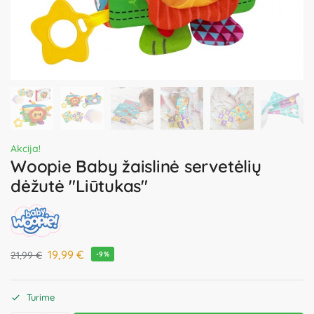
Akcija!
Woopie Baby žaislinė servetėlių
dėžutė "Liūtukas"
19,99
€
21,99
€
-9%
Turime