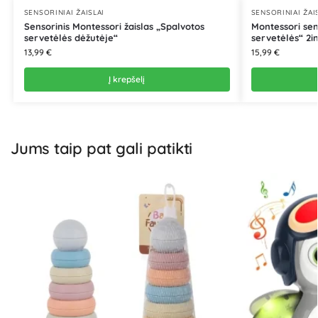
SENSORINIAI ŽAISLAI
SENSORINIAI ŽAI
Sensorinis Montessori žaislas „Spalvotos
Montessori sen
servetėlės dėžutėje“
servetėlės“ 2in
13,99
€
15,99
€
Į krepšelį
Jums taip pat gali patikti