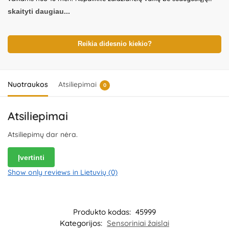
priežiūros. Prieš naudodami žaislą patikrinkite žaislo ir detalių būklę.
skaityti daugiau...
Nenaudokite žaislo, jeigu kuri nors iš dalių yra pažeista. Pakuotė
nėra gaminio dalis – būtina ją pašalinti išpakavus gaminį. Produkto
dizainas ir spalvos gali nežymiai skirtis. Išsaugokite pakuotės
informaciją ateičiai. Kilmės šalis – Kinija.
Reikia didesnio kiekio?
Importuotojas:
WOOPIE
Kozicka Sp.K, ul. Poludniowa 29A, 05-540 Jeziorko,
Poland.
Platintojas:
UAB „Commerce plus“, Partizanų g. 66-38,
Kaunas, Lietuva.
Nuotraukos
Atsiliepimai
0
Atsiliepimai
Atsiliepimų dar nėra.
Įvertinti
Show only reviews in Lietuvių (0)
Produkto kodas:
45999
Kategorijos:
Sensoriniai žaislai