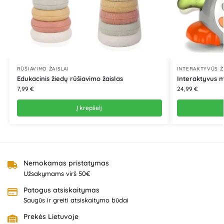
RŪŠIAVIMO ŽAISLAI
INTERAKTYVŪS Ž
Edukacinis žiedų rūšiavimo žaislas
Interaktyvus mu
7,99
€
24,99
€
Į krepšelį
Nemokamas pristatymas
Užsakymams virš 50€
Patogus atsiskaitymas
Saugūs ir greiti atsiskaitymo būdai
Prekės Lietuvoje