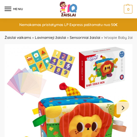
MENIU
0
Nemokamas pristatymas LP Express paštomatu nuo 50€
Žaislai vaikams
»
Lavinamieji žaislai
»
Sensoriniai žaislai
»
Woopie Baby žaisli