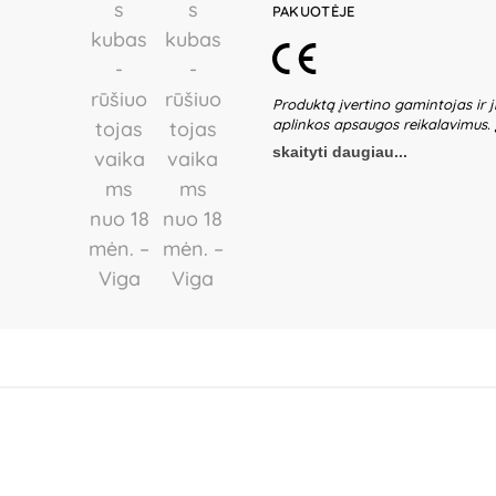
PAKUOTĖJE
Produktą įvertino gamintojas ir j
aplinkos apsaugos reikalavimus.
žaidžiančių vaikų be suaugusiųjų p
skaityti daugiau...
ir detalių būklę. Nenaudokite žais
gaminio dalis – būtina ją pašalin
gali nežymiai skirtis. Išsaugokite 
Gamintojas:
Ningbo Viga Internat
Ningbo, China.
Importuotojas:
IBT
Jeziorko, Poland.
Platintojas:
UAB
Lietuva.