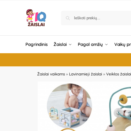
Pagrindinis
Žaislai
Pagal amžių
Vaikų p
Žaislai vaikams
»
Lavinamieji žaislai
»
Veiklos žaisla