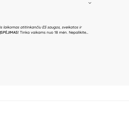
is laikomas atitinkančiu ES saugos, sveikatos ir
ĮSPĖJIMAS!
Tinka vaikams nuo 18 mėn. Nepalikite
riežiūros. Prieš naudodami žaislą patikrinkite žaislo
lo, jeigu kuri nors iš dalių yra pažeista. Pakuotė nėra
ti išpakavus gaminį. Produkto dizainas ir spalvos
pakuotės informaciją ateičiai. Kilmės šalis – Kinija.
ional Co., Ltd., 20F, 588 Canghai Road, 315040
K Kozicka Sp.K, ul. Poludniowa 29A, 05-540
 „Commerce plus“, Partizanų g. 66-38, Kaunas,