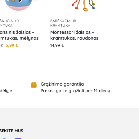
ŠKUČIAI IR
BARŠKUČIAI IR
MTUKAI
KRAMTUKAI
ansinis žaislas –
Montessori žaislas –
amtukas, mėlynas
kramtukas, raudonas
5,99
€
14,99
€
9
€
Grąžinimo garantija
dėlyje
Prekes galite grąžinti per 14 dienų
SEKITE MUS