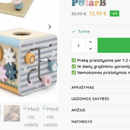
33,99
€
35,99
€
-6%
Turime
Prekę pristatysime per 1-2 
14 dienų grąžinimo garanti
Nemokamas pristatymas 
APRAŠYMAS
UGDOMOS SAVYBĖS
AMŽIUS
MATMENYS