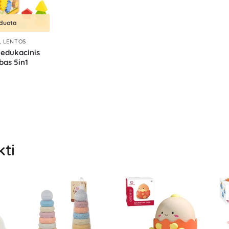
rduota
, LENTOS
 edukacinis
bas 5in1
kti