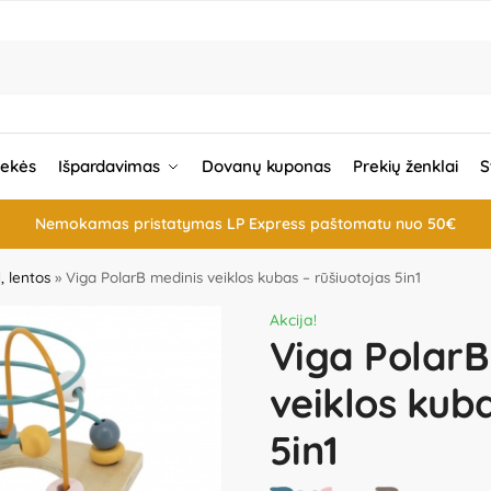
rekės
Išpardavimas
Dovanų kuponas
Prekių ženklai
S
Nemokamas pristatymas LP Express paštomatu nuo 50€
i, lentos
»
Viga PolarB medinis veiklos kubas – rūšiuotojas 5in1
Akcija!
Viga PolarB
veiklos kuba
5in1