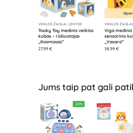
Išpa
VEIKLOS ŽAISLAI, LENTOS
VEIKLOS ŽAISLAI
Tooky Toy medinis veiklos
Viga medinis
kubas – rūšiuotojas
sensorinis ku
„Kosmosas”
„Vasara”
27,99
€
58,99
€
Jums taip pat gali pati
-20%