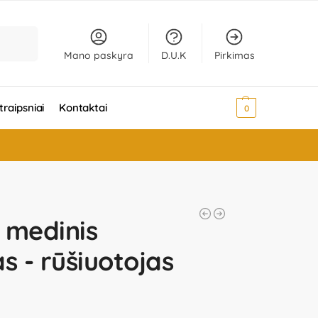
Ieškoti
Mano paskyra
D.U.K
Pirkimas
traipsniai
Kontaktai
0,00
€
0
 medinis
s - rūšiuotojas