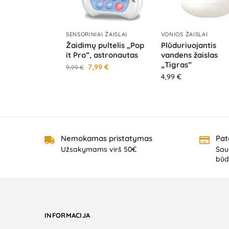
SENSORINIAI ŽAISLAI
VONIOS ŽAISLAI
Žaidimų pultelis „Pop
Plūduriuojantis
it Pro”, astronautas
vandens žaislas
„Tigras”
7,99
€
9,99
€
4,99
€
Nemokamas pristatymas
Pat
Užsakymams virš 50€
Saug
būd
INFORMACIJA