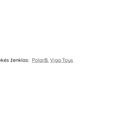
ekės ženklas:
PolarB
,
Viga Toys