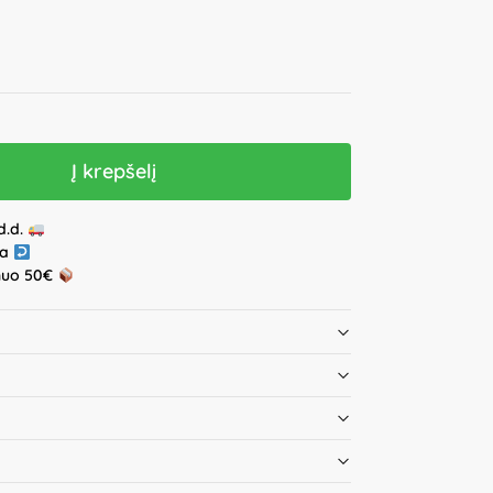
Į krepšelį
d.d.
ja
nuo 50€