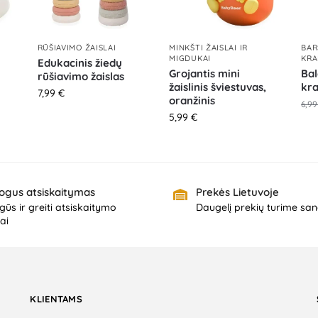
RŪŠIAVIMO ŽAISLAI
MINKŠTI ŽAISLAI IR
BAR
MIGDUKAI
KRA
Edukacinis žiedų
Grojantis mini
Bal
rūšiavimo žaislas
žaislinis šviestuvas,
kr
7,99
€
oranžinis
6,9
5,99
€
ogus atsiskaitymas
Prekės Lietuvoje
ūs ir greiti atsiskaitymo
Daugelį prekių turime san
ai
KLIENTAMS