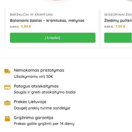
BARŠKUČIAI IR KRAMTUKAI
SENSORINIAI ŽAI
Balansinis žaislas – kramtukas, mėlynas
Žaidimų pulteli
5,99
€
7,99
€
6,99
€
9,99
€
Į krepšelį
Nemokamas pristatymas
Užsakymams virš 50€
Patogus atsiskaitymas
Saugūs ir greiti atsiskaitymo būdai
Prekės Lietuvoje
Daugelį prekių turime sandėlyje
Grąžinimo garantija
Prekes galite grąžinti per 14 dienų