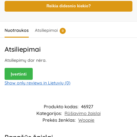
gaminį. Produkto dizainas ir spalvos gali nežymiai skirtis.
Išsaugokite pakuotės informaciją ateičiai. Kilmės šalis – Kinija.
Reikia didesnio kiekio?
Importuotojas:
WOOPIE Kozicka Sp.K, ul. Poludniowa 29A, 05-540
Jeziorko, Poland.
Platintojas:
UAB „Commerce plus“, Partizanų g. 66-
38, Kaunas, Lietuva.
Nuotraukos
Atsiliepimai
0
Atsiliepimai
Atsiliepimų dar nėra.
Įvertinti
Show only reviews in Lietuvių (0)
Produkto kodas:
46927
Kategorijos:
Rūšiavimo žaislai
Prekės ženklas:
Woopie