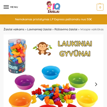
MENIU
0
Nemokamas pristatymas LP Express paštomatu nuo 50€
Žaislai vaikams
»
Lavinamieji žaislai
»
Rūšiavimo žaislai
»
Woopie vaikiškas ed