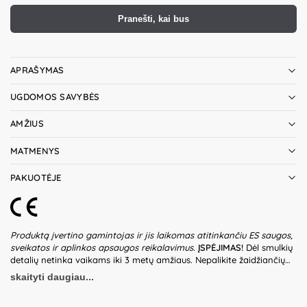
Pranešti, kai bus
APRAŠYMAS
UGDOMOS SAVYBĖS
AMŽIUS
MATMENYS
PAKUOTĖJE
Produktą įvertino gamintojas ir jis laikomas atitinkančiu ES saugos,
sveikatos ir aplinkos apsaugos reikalavimus.
ĮSPĖJIMAS!
Dėl smulkių
detalių netinka vaikams iki 3 metų amžiaus. Nepalikite žaidžiančių
vaikų be suaugusiųjų priežiūros. Prieš naudodami žaislą patikrinkite
skaityti daugiau...
žaislo ir detalių būklę. Nenaudokite žaislo, jeigu kuri nors iš dalių yra
pažeista. Pakuotė nėra gaminio dalis – būtina ją pašalinti išpakavus