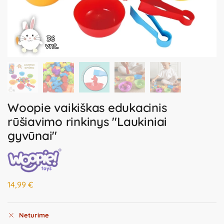
Woopie vaikiškas edukacinis
rūšiavimo rinkinys "Laukiniai
gyvūnai"
14,99
€
Neturime