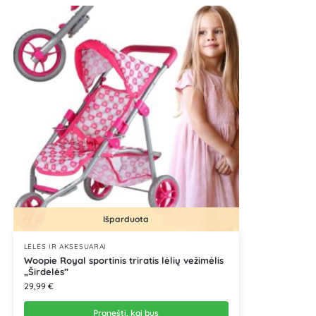
Išparduota
LĖLĖS IR AKSESUARAI
Woopie Royal sportinis triratis lėlių vežimėlis
„Širdelės”
29,99
€
Pranešti, kai bus