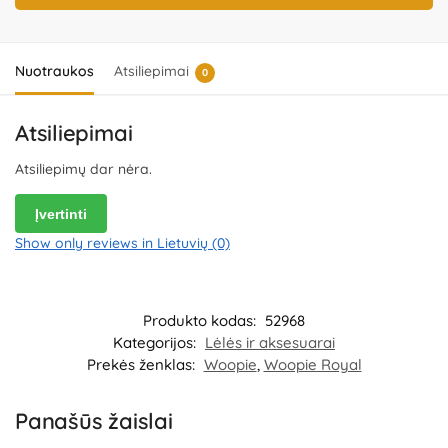
Importuotojas:
WOOPIE Kozicka Sp.K, ul. Poludniowa 29A, 05-540
Jeziorko, Poland.
Platintojas:
UAB „Commerce plus“, Partizanų g. 66-
38, Kaunas, Lietuva.
Nuotraukos
Atsiliepimai
0
Atsiliepimai
Atsiliepimų dar nėra.
Įvertinti
Show only reviews in Lietuvių (0)
Produkto kodas:
52968
Kategorijos:
Lėlės ir aksesuarai
Prekės ženklas:
Woopie
,
Woopie Royal
Panašūs žaislai