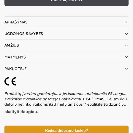
APRAŠYMAS
UGDOMOS SAVYBĖS
AMŽIUS
MATMENYS
PAKUOTĖJE
Produktą įvertino gamintojas ir jis laikomas atitinkančiu ES saugos,
sveikatos ir aplinkos apsaugos reikalavimus.
ĮSPĖJIMAS!
Dėl smulkių
detalių netinka vaikams iki 3 metų amžiaus. Nepalikite žaidžiančių
vaikų be suaugusiųjų priežiūros. Prieš naudodami žaislą patikrinkite
skaityti daugiau...
žaislo ir detalių būklę. Nenaudokite žaislo, jeigu kuri nors iš dalių yra
pažeista. Pakuotė nėra gaminio dalis – būtina ją pašalinti išpakavus
gaminį. Produkto dizainas ir spalvos gali nežymiai skirtis.
Išsaugokite pakuotės informaciją ateičiai. Kilmės šalis – Kinija.
Reikia didesnio kiekio?