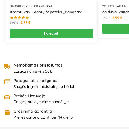
BARŠKUČIAI IR KRAMTUKAI
VONIOS ŽAISLAI
Kramtukas – dantų šepetėlis „Bananas”
Žaisliniai vande
2,99
€
3,99
€
8,99
€
9,99
€
Į krepšelį
Nemokamas pristatymas
Užsakymams virš 50€
Patogus atsiskaitymas
Saugūs ir greiti atsiskaitymo būdai
Prekės Lietuvoje
Daugelį prekių turime sandėlyje
Grąžinimo garantija
Prekes galite grąžinti per 14 dienų