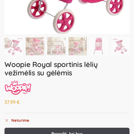
Woopie Royal sportinis lėlių
vežimėlis su gėlėmis
37,99
€
Neturime
Pranešti, kai bus