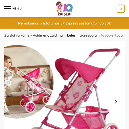
MENIU
0
Nemokamas pristatymas LP Express paštomatu nuo 50€
Žaislai vaikams
»
Vaidmenų žaidimai
»
Lėlės ir aksesuarai
»
Woopie Royal spor