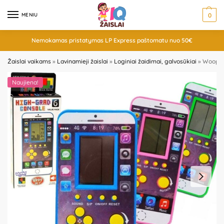
MENIU
0
Nemokamas pristatymas LP Express paštomatu nuo 50€
Žaislai vaikams
»
Lavinamieji žaislai
»
Loginiai žaidimai, galvosūkiai
»
Woopie 
Naujiena!