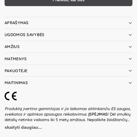
APRAŠYMAS
UGDOMOS SAVYBĖS
AMŽIUS
MATMENYS
PAKUOTĖJE
MAITINIMAS
Produktą įvertino gamintojas ir jis laikomas atitinkančiu ES saugos,
sveikatos ir aplinkos apsaugos reikalavimus.
ĮSPĖJIMAS!
Dėl smulkių
detalių netinka vaikams iki 5 metų amžiaus. Nepalikite žaidžiančių
vaikų be suaugusiųjų priežiūros. Prieš naudodami žaislą patikrinkite
skaityti daugiau...
žaislo ir jo detalių būklę. Nenaudokite žaislo, jeigu kuri nors iš dalių
yra pažeista. Žaislui reikalingi 2xAAA (1,5V) tipo elementai. Baterijų