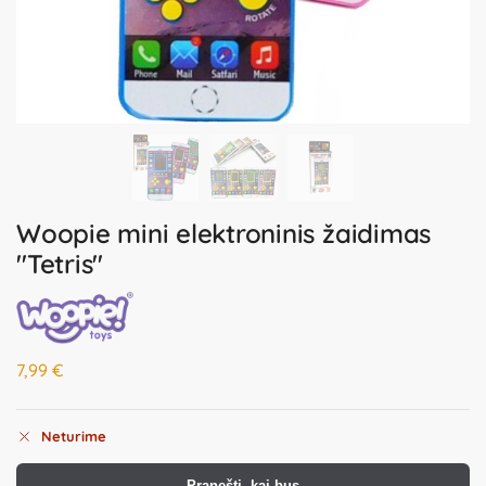
Woopie mini elektroninis žaidimas
"Tetris"
7,99
€
Neturime
Pranešti, kai bus