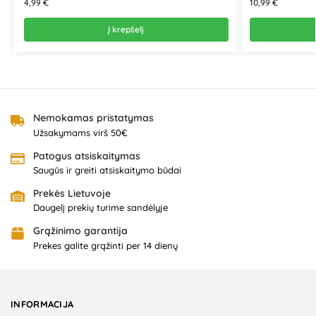
4,99
€
10,99
€
Į krepšelį
Nemokamas pristatymas
Užsakymams virš 50€
Patogus atsiskaitymas
Saugūs ir greiti atsiskaitymo būdai
Prekės Lietuvoje
Daugelį prekių turime sandėlyje
Grąžinimo garantija
Prekes galite grąžinti per 14 dienų
INFORMACIJA