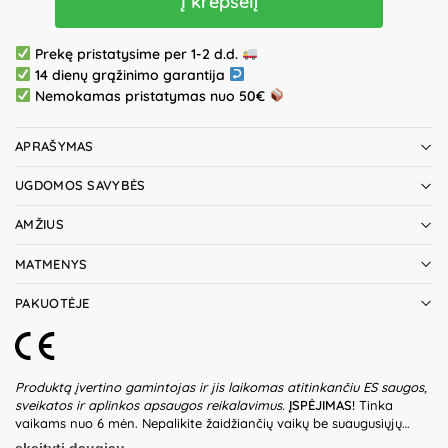
Į krepšelį
Prekę pristatysime per 1-2 d.d.
14 dienų grąžinimo garantija
Nemokamas pristatymas nuo 50€
APRAŠYMAS
UGDOMOS SAVYBĖS
AMŽIUS
MATMENYS
PAKUOTĖJE
Produktą įvertino gamintojas ir jis laikomas atitinkančiu ES saugos,
sveikatos ir aplinkos apsaugos reikalavimus.
ĮSPĖJIMAS!
Tinka
vaikams nuo 6 mėn. Nepalikite žaidžiančių vaikų be suaugusiųjų
priežiūros. Prieš naudodami žaislą patikrinkite žaislo ir detalių būklę.