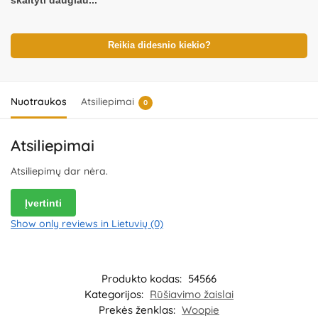
skaityti daugiau...
Nenaudokite žaislo, jeigu kuri nors iš dalių yra pažeista. Pakuotė
nėra gaminio dalis – būtina ją pašalinti išpakavus gaminį. Produkto
dizainas ir spalvos gali nežymiai skirtis. Išsaugokite pakuotės
informaciją ateičiai. Kilmės šalis – Kinija.
Reikia didesnio kiekio?
Importuotojas:
WOOPIE
Kozicka Sp.K, ul. Poludniowa 29A, 05-540 Jeziorko,
Poland.
Platintojas:
UAB „Commerce plus“, Partizanų g. 66-38,
Kaunas, Lietuva.
Nuotraukos
Atsiliepimai
0
Atsiliepimai
Atsiliepimų dar nėra.
Įvertinti
Show only reviews in Lietuvių (0)
Produkto kodas:
54566
Kategorijos:
Rūšiavimo žaislai
Prekės ženklas:
Woopie