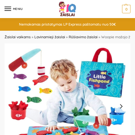
MENIU
0
Nemokamas pristatymas LP Express paštomatu nuo 50€
Žaislai vaikams
»
Lavinamieji žaislai
»
Rūšiavimo žaislai
»
Woopie mažojo žvejo