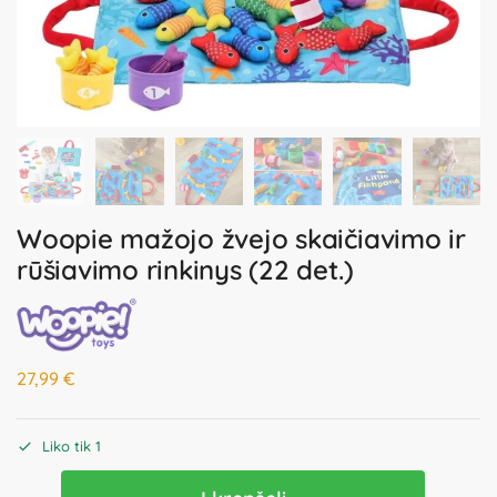
Woopie mažojo žvejo skaičiavimo ir
rūšiavimo rinkinys (22 det.)
27,99
€
Liko tik 1