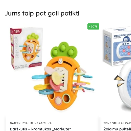
Jums taip pat gali patikti
-20%
BARŠKUČIAI IR KRAMTUKAI
SENSORINIAI ŽAI
Barškutis – kramtukas „Morkytė”
Žaidimų pulteli