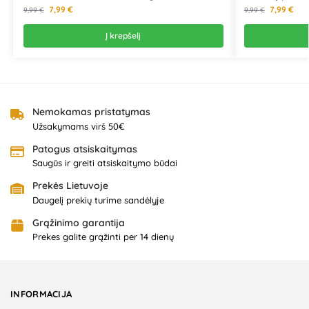
7,99
€
7,99
€
9,99
€
9,99
€
Į krepšelį
Nemokamas pristatymas
Užsakymams virš 50€
Patogus atsiskaitymas
Saugūs ir greiti atsiskaitymo būdai
Prekės Lietuvoje
Daugelį prekių turime sandėlyje
Grąžinimo garantija
Prekes galite grąžinti per 14 dienų
INFORMACIJA