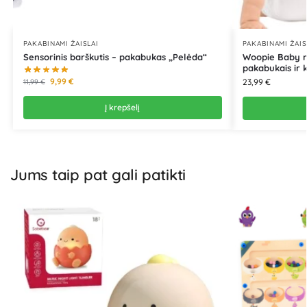
PAKABINAMI ŽAISLAI
PAKABINAMI ŽAIS
Sensorinis barškutis – pakabukas „Pelėda“
Woopie Baby muz
pakabukais ir 
9,99
€
23,99
€
11,99
€
Į krepšelį
Jums taip pat gali patikti