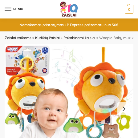
MENIU
0
Nemokamas pristatymas LP Express paštomatu nuo 50€
Žaislai vaikams
»
Kūdikių žaislai
»
Pakabinami žaislai
»
Woopie Baby muzikinis 