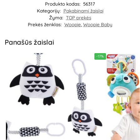
Produkto kodas:
56317
Kategorijų:
Pakabinami žaislai
Žyma:
TOP prekės
Prekės ženklas:
Woopie
,
Woopie Baby
Panašūs žaislai
-17%