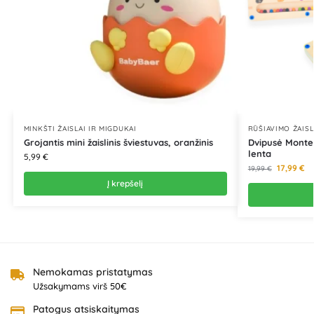
MINKŠTI ŽAISLAI IR MIGDUKAI
RŪŠIAVIMO ŽAISL
Grojantis mini žaislinis šviestuvas, oranžinis
Dvipusė Monte
lenta
5,99
€
17,99
€
19,99
€
Į krepšelį
Nemokamas pristatymas
Užsakymams virš 50€
Patogus atsiskaitymas