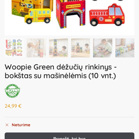
Woopie Green dėžučių rinkinys -
bokštas su mašinėlėmis (10 vnt.)
24,99
€
Neturime
Pranešti, kai bus