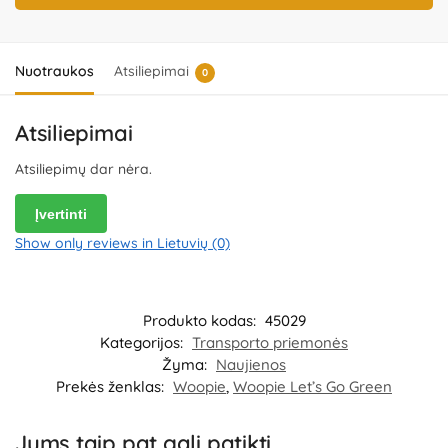
Kozicka Sp.K, ul. Poludniowa 29A, 05-540 Jeziorko,
Poland.
Platintojas:
UAB „Commerce plus“, Partizanų g. 66-38,
Kaunas, Lietuva.
Nuotraukos
Atsiliepimai
0
Atsiliepimai
Atsiliepimų dar nėra.
Įvertinti
Show only reviews in Lietuvių (0)
Produkto kodas:
45029
Kategorijos:
Transporto priemonės
Žyma:
Naujienos
Prekės ženklas:
Woopie
,
Woopie Let’s Go Green
Jums taip pat gali patikti