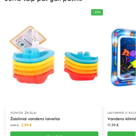
-25%
VONIOS ŽAISLAI
LAVINAMIEJI KILI
Žaisliniai vandens laiveliai
Vandens kilimė
2,99
€
11,99
€
3,99
€