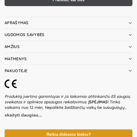
APRAŠYMAS
UGDOMOS SAVYBĖS
AMŽIUS
MATMENYS
PAKUOTĖJE
Produktą įvertino gamintojas ir jis laikomas atitinkančiu ES saugos,
sveikatos ir aplinkos apsaugos reikalavimus.
ĮSPĖJIMAS!
Tinka
vaikams nuo 12 mėn. Nepalikite žaidžiančių vaikų be suaugusiųjų
priežiūros. Prieš naudodami žaislą patikrinkite žaislo ir detalių būklę.
skaityti daugiau...
Nenaudokite žaislo, jeigu kuri nors iš dalių yra pažeista. Pakuotė
nėra gaminio dalis – būtina ją pašalinti išpakavus gaminį. Produkto
dizainas ir spalvos gali nežymiai skirtis. Išsaugokite pakuotės
informaciją ateičiai. Kilmės šalis – Kinija.
Reikia didesnio kiekio?
Importuotojas:
WOOPIE