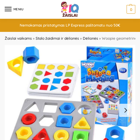
MENIU
0
Nemokamas pristatymas LP Express paštomatu nuo 50€
Žaislai vaikams
»
Stalo žaidimai ir dėlionės
»
Dėlionės
»
Woopie geometrinė sp