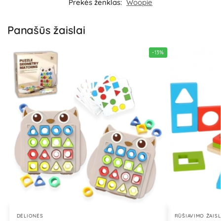
Prekės ženklas:
Woopie
Panašūs žaislai
-13%
DĖLIONĖS
RŪŠIAVIMO ŽAISL