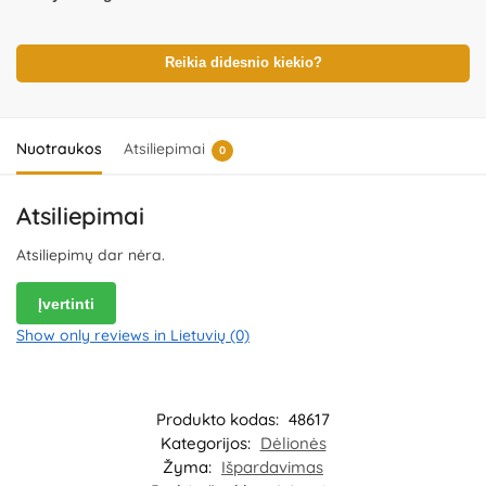
Nenaudokite žaislo, jeigu kuri nors iš dalių yra pažeista. Pakuotė
nėra gaminio dalis – būtina ją pašalinti išpakavus gaminį. Produkto
dizainas ir spalvos gali nežymiai skirtis. Išsaugokite pakuotės
informaciją ateičiai. Kilmės šalis – Kinija.
Reikia didesnio kiekio?
Importuotojas:
WOOPIE
Kozicka Sp.K, ul. Poludniowa 29A, 05-540 Jeziorko,
Poland.
Platintojas:
UAB „Commerce plus“, Partizanų g. 66-38,
Kaunas, Lietuva.
Nuotraukos
Atsiliepimai
0
Atsiliepimai
Atsiliepimų dar nėra.
Įvertinti
Show only reviews in Lietuvių (0)
Produkto kodas:
48617
Kategorijos:
Dėlionės
Žyma:
Išpardavimas