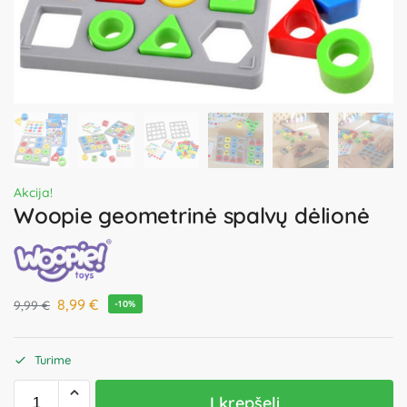
Akcija!
Woopie geometrinė spalvų dėlionė
8,99
€
9,99
€
-10%
Turime
Į krepšelį