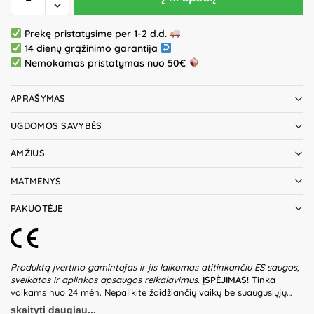
Prekę pristatysime per 1-2 d.d.
14 dienų grąžinimo garantija
Nemokamas pristatymas nuo 50€
APRAŠYMAS
UGDOMOS SAVYBĖS
AMŽIUS
MATMENYS
PAKUOTĖJE
Produktą įvertino gamintojas ir jis laikomas atitinkančiu ES saugos,
sveikatos ir aplinkos apsaugos reikalavimus.
ĮSPĖJIMAS!
Tinka
vaikams nuo 24 mėn. Nepalikite žaidžiančių vaikų be suaugusiųjų
priežiūros. Prieš naudodami žaislą patikrinkite žaislo ir detalių būklę.
skaityti daugiau...