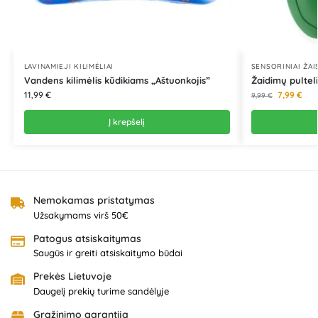
LAVINAMIEJI KILIMĖLIAI
SENSORINIAI ŽAI
Vandens kilimėlis kūdikiams „Aštuonkojis”
Žaidimų pulteli
11,99
€
7,99
€
9,99
€
Į krepšelį
Nemokamas pristatymas
Užsakymams virš 50€
Patogus atsiskaitymas
Saugūs ir greiti atsiskaitymo būdai
Prekės Lietuvoje
Daugelį prekių turime sandėlyje
Grąžinimo garantija