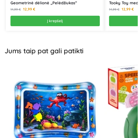
Geometrinė dėlionė „Pelėdžiukas”
Tooky Toy med
12,99
€
12,99
€
14,99
€
14,99
€
Į krepšelį
Jums taip pat gali patikti