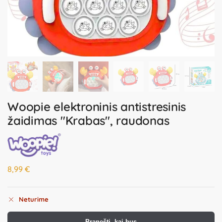
Woopie elektroninis antistresinis
žaidimas "Krabas", raudonas
8,99
€
Neturime
Pranešti, kai bus