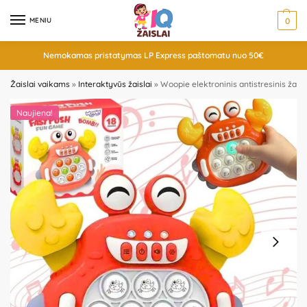
MENIU
0
Nemokamas pristatymas LP Express paštomatu nuo 50€
Žaislai vaikams
»
Interaktyvūs žaislai
»
Woopie elektroninis antistresinis žai
Naujiena!