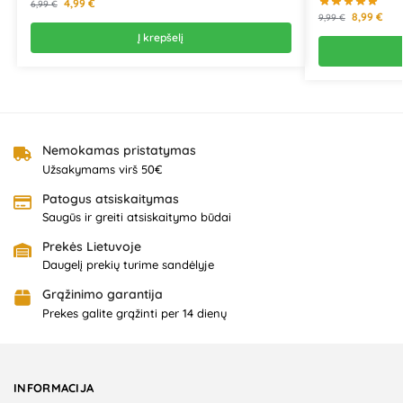
4,99
€
6,99
€
8,99
€
9,99
€
Į krepšelį
Nemokamas pristatymas
Užsakymams virš 50€
Patogus atsiskaitymas
Saugūs ir greiti atsiskaitymo būdai
Prekės Lietuvoje
Daugelį prekių turime sandėlyje
Grąžinimo garantija
Prekes galite grąžinti per 14 dienų
INFORMACIJA