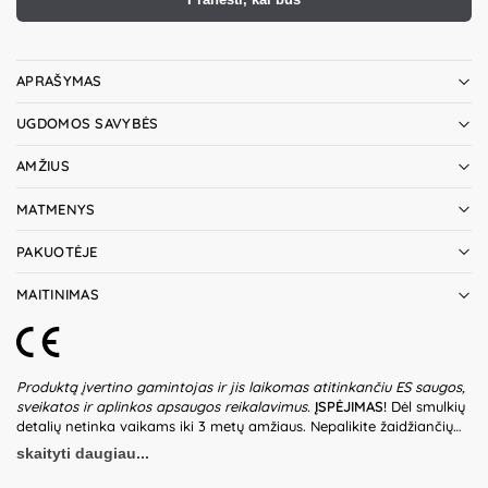
APRAŠYMAS
UGDOMOS SAVYBĖS
AMŽIUS
MATMENYS
PAKUOTĖJE
MAITINIMAS
Produktą įvertino gamintojas ir jis laikomas atitinkančiu ES saugos,
sveikatos ir aplinkos apsaugos reikalavimus.
ĮSPĖJIMAS!
Dėl smulkių
detalių netinka vaikams iki 3 metų amžiaus. Nepalikite žaidžiančių
vaikų be suaugusiųjų priežiūros. Prieš naudodami žaislą patikrinkite
skaityti daugiau...
žaislo ir jo detalių būklę. Nenaudokite žaislo, jeigu kuri nors iš dalių
yra pažeista. Žaislui reikalingi 3xAAA (1,5V) tipo elementai. Baterijų