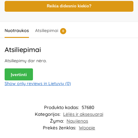
gaminį. Produkto dizainas ir spalvos gali nežymiai skirtis.
Išsaugokite pakuotės informaciją ateičiai. Kilmės šalis – Kinija.
Reikia didesnio kiekio?
Importuotojas:
WOOPIE Kozicka Sp.K, ul. Poludniowa 29A, 05-540
Jeziorko, Poland.
Platintojas:
UAB „Commerce plus“, Partizanų g. 66-
38, Kaunas, Lietuva.
Nuotraukos
Atsiliepimai
0
Atsiliepimai
Atsiliepimų dar nėra.
Įvertinti
Show only reviews in Lietuvių (0)
Produkto kodas:
57680
Kategorijos:
Lėlės ir aksesuarai
Žyma:
Naujienos
Prekės ženklas:
Woopie