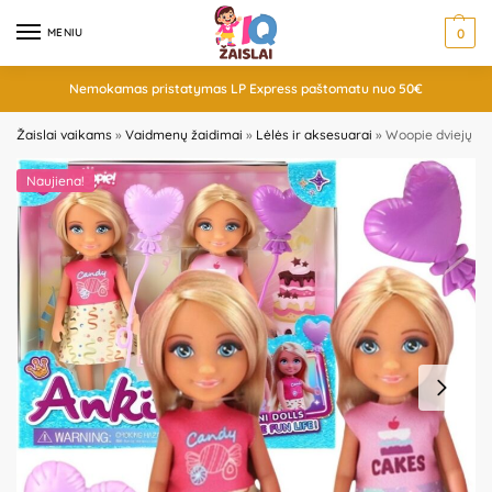
MENIU
0
Nemokamas pristatymas LP Express paštomatu nuo 50€
Žaislai vaikams
»
Vaidmenų žaidimai
»
Lėlės ir aksesuarai
»
Woopie dviejų lė
Naujiena!