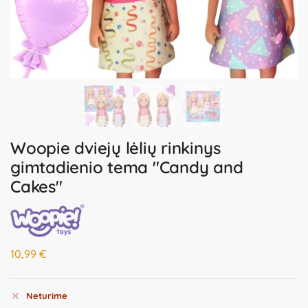
Woopie dviejų lėlių rinkinys
gimtadienio tema "Candy and
Cakes"
10,99
€
Neturime