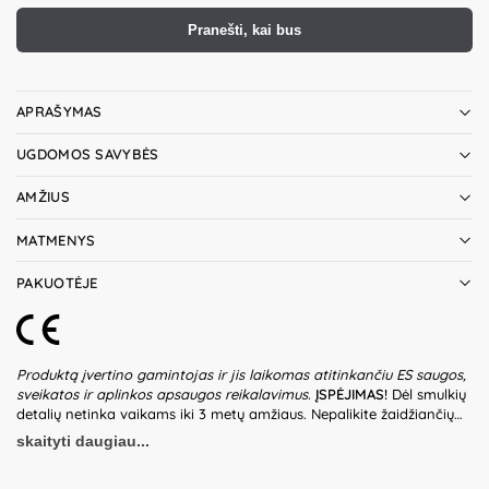
Pranešti, kai bus
APRAŠYMAS
UGDOMOS SAVYBĖS
AMŽIUS
MATMENYS
PAKUOTĖJE
Produktą įvertino gamintojas ir jis laikomas atitinkančiu ES saugos,
sveikatos ir aplinkos apsaugos reikalavimus.
ĮSPĖJIMAS!
Dėl smulkių
detalių netinka vaikams iki 3 metų amžiaus. Nepalikite žaidžiančių
vaikų be suaugusiųjų priežiūros. Prieš naudodami žaislą patikrinkite
skaityti daugiau...
žaislo ir detalių būklę. Nenaudokite žaislo, jeigu kuri nors iš dalių yra
pažeista. Pakuotė nėra gaminio dalis – būtina ją pašalinti išpakavus