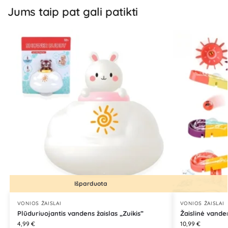
Jums taip pat gali patikti
Išparduota
VONIOS ŽAISLAI
VONIOS ŽAISLAI
Plūduriuojantis vandens žaislas „Zuikis”
Žaislinė vande
4,99
€
10,99
€